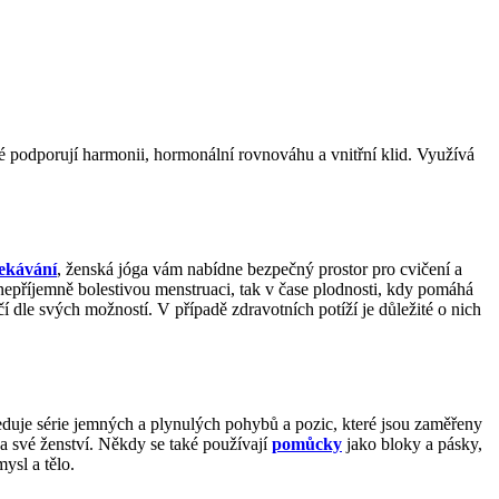
ré podporují harmonii, hormonální rovnováhu a vnitřní klid. Využívá
ekávání
, ženská jóga vám nabídne bezpečný prostor pro cvičení a
nepříjemně bolestivou menstruaci, tak v čase plodnosti, kdy pomáhá
 dle svých možností. V případě zdravotních potíží je důležité o nich
leduje série jemných a plynulých pohybů a pozic, které jsou zaměřeny
na své ženství. Někdy se také používají
pomůcky
jako bloky a pásky,
ysl a tělo.