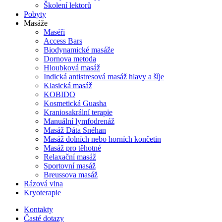
Školení lektorů
Pobyty
Masáže
Maséři
Access Bars
Biodynamické masáže
Dornova metoda
Hloubková masáž
Indická antistresová masáž hlavy a šíje
Klasická masáž
KOBIDO
Kosmetická Guasha
Kraniosakrální terapie
Manuální lymfodrenáž
Masáž Dáta Snéhan
Masáž dolních nebo horních končetin
Masáž pro těhotné
Relaxační masáž
Sportovní masáž
Breussova masáž
Rázová vlna
Kryoterapie
Kontakty
Časté dotazy