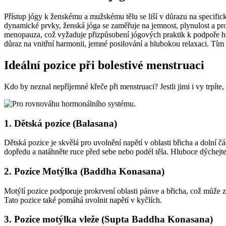
Přístup jógy k ženskému a mužskému tělu se liší v důrazu na specific
dynamické prvky, ženská jóga se zaměřuje na jemnost, plynulost a pr
menopauza, což vyžaduje přizpůsobení jógových praktik k podpoře hor
důraz na vnitřní harmonii, jemné posilování a hlubokou relaxaci. Tím
Ideální pozice při bolestivé menstruaci
Kdo by neznal nepříjemné křeče při menstruaci? Jestli jimi i vy trpíte,
1. Dětská pozice (Balasana)
Dětská pozice je skvělá pro uvolnění napětí v oblasti břicha a dolní č
dopředu a natáhněte ruce před sebe nebo podél těla. Hluboce dýchejte 
2. Pozice Motýlka (Baddha Konasana)
Motýlí pozice podporuje prokrvení oblasti pánve a břicha, což může zm
Tato pozice také pomáhá uvolnit napětí v kyčlích.
3. Pozice motýlka vleže (Supta Baddha Konasana)