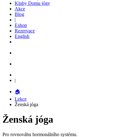
Kluby Domu jógy
Akce
Blog
|
Eshop
Rezervace
English
|
🏠
Lekce
Ženská jóga
Ženská jóga
Pro rovnováhu hormonálního systému.