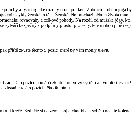
ké potřeby a fyziologické rozdíly obou pohlaví. Zatímco tradiční jóga 
opojení s cykly ženského těla. Ženské tělo prochází během života mnoh
monální rovnováhy a celkové pohody. Na rozdíl od mužské jógy, která 
 se vytváří bezpečný a podpůrný prostor pro ženy, kde mohou plně resp
 pak příště zkuste těchto 5 pozic, které by vám mohly ulevit.
ásti zad. Tato pozice pomáhá zklidnit nervový systém a uvolnit stres, což
a zůstaňte v této pozici několik minut.
írnit křeče. Sedněte si na zem, spojte chodidla k sobě a nechte kolena