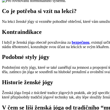
Co je potřeba si vzít na lekci?
Na lekci ženské jógy si vezměte pohodlné oblečení, které vám umož
Kontraindikace
I když je ženská jóga obecně považována za
bezpečnou
, existují ur
stádiu těhotenství, konzultujte svou účast na lekcích se svým lékaře
Podobné styly jógy
Podobnými styly jógy, které se také zaměřují na jemnost a propojení t
těla, zatímco jin jóga se soustředí na hluboké protažení a uvolnění 
Historie ženské jógy
Ženská jóga čerpá z tisícileté tradice jógových praktik, ale její spec
které přizpůsobily tradiční jógové techniky tak, aby lépe sloužily ž
V čem se liší ženská jóga od tradičního “