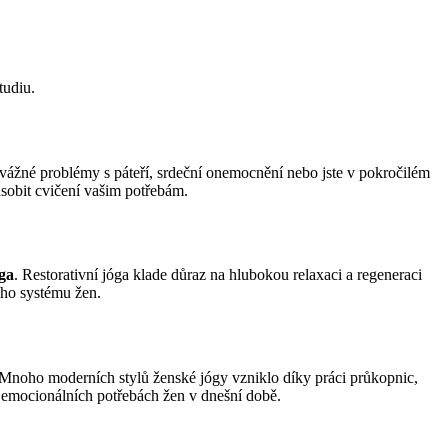
tudiu.
d vážné problémy s páteří, srdeční onemocnění nebo jste v pokročilém
ůsobit cvičení vašim potřebám.
ga
. Restorativní jóga klade důraz na hlubokou relaxaci a regeneraci
ího systému žen.
tí. Mnoho moderních stylů ženské jógy vzniklo díky práci průkopnic,
a emocionálních potřebách žen v dnešní době.