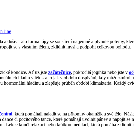
n-line
a a duše. Tato forma jógy se soustředí na jemné a plynulé pohyby, kte
opojit se s vlastním tělem, zklidnit mysl a podpořit celkovou pohodu.
zické kondice. Ať už jste
začátečnice
, pokročilá jogínka nebo jste v
oč
lních hladin v těle - a to jak v období dospívání, kdy může zmírnit 
u hormonální hladinu a zlepšuje průběh období klimakteria. Každý cvičí
čeními
, která pomáhají naladit se na přítomný okamžik a své tělo. Nás
na dance či pocitového tance, které pomáhají uvolnit pánev a napojit se 
ní. Lekce končí relaxací nebo krátkou meditací, která pomáhá zklidnit m