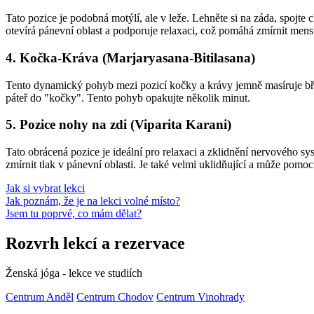
Tato pozice je podobná motýlí, ale v leže. Lehněte si na záda, spojte
otevírá pánevní oblast a podporuje relaxaci, což pomáhá zmírnit mens
4. Kočka-Kráva (Marjaryasana-Bitilasana)
Tento dynamický pohyb mezi pozicí kočky a krávy jemně masíruje břic
páteř do "kočky". Tento pohyb opakujte několik minut.
5. Pozice nohy na zdi (Viparita Karani)
Tato obrácená pozice je ideální pro relaxaci a zklidnění nervového sy
zmírnit tlak v pánevní oblasti. Je také velmi uklidňující a může pomoci
Jak si vybrat lekci
Jak poznám, že je na lekci volné místo?
Jsem tu poprvé, co mám dělat?
Rozvrh lekcí a rezervace
Ženská jóga - lekce ve studiích
Centrum Anděl
Centrum Chodov
Centrum Vinohrady