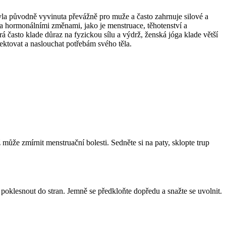
byla původně vyvinuta převážně pro muže a často zahrnuje silové a
a hormonálními změnami, jako je menstruace, těhotenství a
často klade důraz na fyzickou sílu a výdrž, ženská jóga klade větší
ektovat a naslouchat potřebám svého těla.
 může zmírnit menstruační bolesti. Sedněte si na paty, sklopte trup
 poklesnout do stran. Jemně se předkloňte dopředu a snažte se uvolnit.