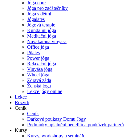
Jóga core
Jóga pro začátečníky
Jóga s dětmi
Jógalates
Jógová terapie
Kundalini jóga
Meditační jóga
Navakarana vinyāsa
Office jóga
Pilates
Power jóga
Relaxační jóga
Vinyása jóga
Wheel jóga
Zdravá záda
Ženská jóga
Lekce jógy online
Lekce
Rozvrh
Ceník
Ceník
Dárkové poukazy Domu Jógy
Podmínky uplatnění benefitů a poukázek partnerů
Kurzy
Kurzy, workshopy a semináře