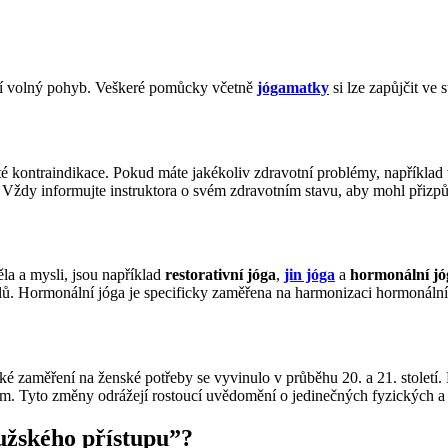
ní volný pohyb. Veškeré pomůcky včetně
jógamatky
si lze zapůjčit ve s
čité kontraindikace. Pokud máte jakékoliv zdravotní problémy, napříkla
m. Vždy informujte instruktora o svém zdravotním stavu, aby mohl přizp
ěla a mysli, jsou například
restorativní jóga
,
jin jóga
a
hormonální jó
svalů. Hormonální jóga je specificky zaměřena na harmonizaci hormonáln
ifické zaměření na ženské potřeby se vyvinulo v průběhu 20. a 21. stole
enám. Tyto změny odrážejí rostoucí uvědomění o jedinečných fyzických 
mužského přístupu”?