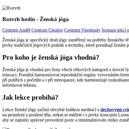
Rozvrh hodin - Ženská jóga
Centrum Anděl
Centrum Chodov
Centrum Vinohrady
Seznam lekcí o
Ženská jóga je specifický druh jógy zaměřený na potřeby ženského těl
prvky tradičních jógových praktik a techniky, které pomáhají ženám pr
Pro koho je ženská jóga vhodná?
Ženská jóga je vhodná pro ženy všech věkových kategorií a úrovní fy
relaxaci. Pomáhá harmonizovat reprodukční orgány vyrovnáním hormoná
při potížích s početím a i při menopauze, kde harmonizuje rozkolísano
informovat lektora.
Jak lekce probíhá?
Lekce ženské jógy začíná obvykle krátkou meditací a
dechovými cvi
na protažení a posílení těla, setkat se můžete i s prvky konceptu Loo
aby se zajistilo správné provedení pozic a minimalizovalo riziko zraně