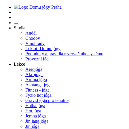
Studia
Anděl
Chodov
Vinohrady
Lektoři Domu jógy
Podmínky a pravidla rezervačního systému
Provozní řád
Lekce
Aerojóga
Akrojóga
Aroma jóga
Ashtanga jóga
Fitness - jóga
Fyzio hot jóga
Gravid jóga pro těhotné
Hatha jóga
Hot jóga
Jemná jóga
Jin jang jóga
Jin jóga