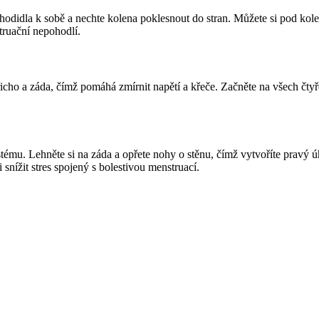
 chodidla k sobě a nechte kolena poklesnout do stran. Můžete si pod kol
truační nepohodlí.
ho a záda, čímž pomáhá zmírnit napětí a křeče. Začněte na všech čtyř
stému. Lehněte si na záda a opřete nohy o stěnu, čímž vytvoříte pravý 
 snížit stres spojený s bolestivou menstruací.