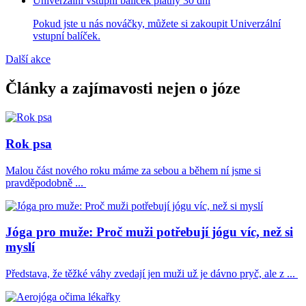
Univerzální vstupní balíček platný 30 dní
Pokud jste u nás nováčky, můžete si zakoupit Univerzální
vstupní balíček.
Další akce
Články a zajímavosti nejen o józe
Rok psa
Malou část nového roku máme za sebou a během ní jsme si
pravděpodobně ...
Jóga pro muže: Proč muži potřebují jógu víc, než si
myslí
Představa, že těžké váhy zvedají jen muži už je dávno pryč, ale z ...