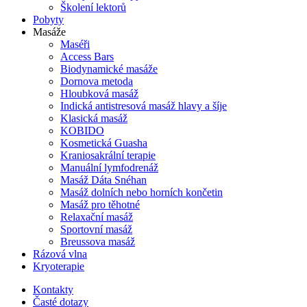
Školení lektorů
Pobyty
Masáže
Maséři
Access Bars
Biodynamické masáže
Dornova metoda
Hloubková masáž
Indická antistresová masáž hlavy a šíje
Klasická masáž
KOBIDO
Kosmetická Guasha
Kraniosakrální terapie
Manuální lymfodrenáž
Masáž Dáta Snéhan
Masáž dolních nebo horních končetin
Masáž pro těhotné
Relaxační masáž
Sportovní masáž
Breussova masáž
Rázová vlna
Kryoterapie
Kontakty
Časté dotazy