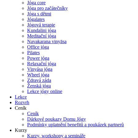
Jóga core
Jóga pro začátečníky
Jóga s dětmi
Jógalates
Jógová terapie
Kundalini jóga
Meditační jóga
Navakarana vinyāsa
Office jóga
Pilates
Power jóga
Relaxační jóga
Vinyása jóga
Wheel jóga
Zdravá záda
Ženská jóga
Lekce jógy online
Lekce
Rozvrh
Ceník
Ceník
Dárkové poukazy Domu Jógy
Podmínky uplatnění benefitů a poukázek partnerů
Kurzy
Kurzy, workshopy a semináře