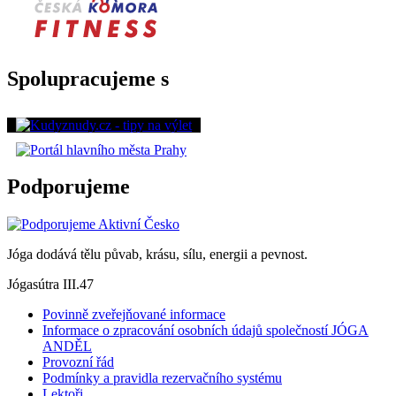
Spolupracujeme s
Podporujeme
Jóga dodává tělu půvab, krásu, sílu, energii a pevnost.
Jógasútra III.47
Povinně zveřejňované informace
Informace o zpracování osobních údajů společností JÓGA
ANDĚL
Provozní řád
Podmínky a pravidla rezervačního systému
Lektoři