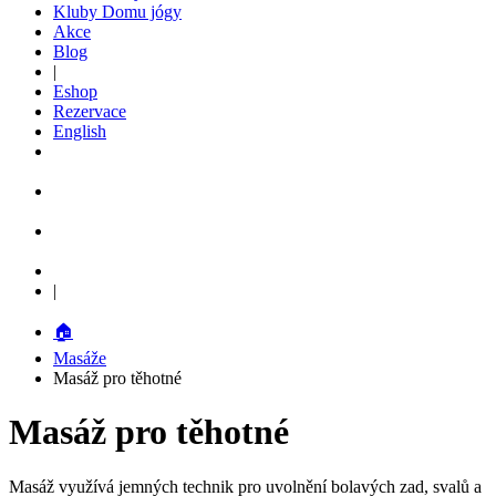
Kluby Domu jógy
Akce
Blog
|
Eshop
Rezervace
English
|
🏠
Masáže
Masáž pro těhotné
Masáž pro těhotné
Masáž využívá jemných technik pro uvolnění bolavých zad, svalů a