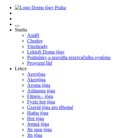
Studia
Anděl
Chodov
Vinohrady
Lektoři Domu jógy
Podmínky a pravidla rezervačního systému
Provozní řád
Lekce
Aerojóga
Akrojóga
Aroma jóga
Ashtanga jóga
Fitness - jóga
Fyzio hot jóga
Gravid jóga pro těhotné
Hatha jóga
Hot jóga
Jemná jóga
Jin jang jóga
Jin jóga