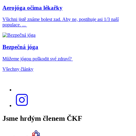
Aerojóga očima lékařky
Všichni jistě známe bolest zad. Aby ne, postihuje asi 1/3 naší
populace. ...
Bezpečná jóga
Můžeme jógou poškodit své zdraví?
Všechny články
Jsme hrdým členem ČKF