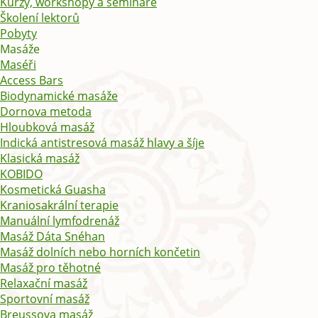
Kurzy, workshopy a semináře
Školení lektorů
Pobyty
Masáže
Maséři
Access Bars
Biodynamické masáže
Dornova metoda
Hloubková masáž
Indická antistresová masáž hlavy a šíje
Klasická masáž
KOBIDO
Kosmetická Guasha
Kraniosakrální terapie
Manuální lymfodrenáž
Masáž Dáta Snéhan
Masáž dolních nebo horních končetin
Masáž pro těhotné
Relaxační masáž
Sportovní masáž
Breussova masáž