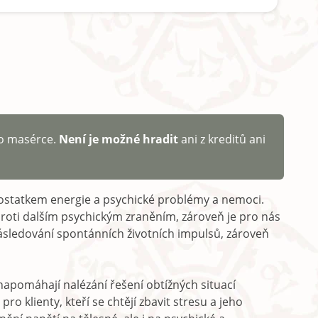
o masérce.
Není je možné hradit
ani z kreditů ani
ostatkem energie a psychické problémy a nemoci.
proti dalším psychickým zraněním, zároveň je pro nás
ásledování spontánních životních impulsů, zároveň
apomáhají nalézání řešení obtížných situací
 klienty, kteří se chtějí zbavit stresu a jeho