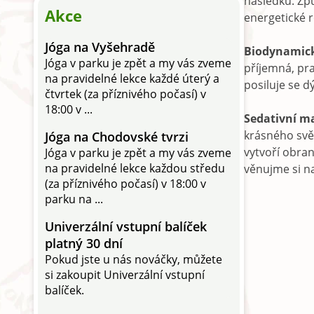
následků. Způ
Akce
energetické 
Jóga na Vyšehradě
Biodynamick
Jóga v parku je zpět a my vás zveme
příjemná, pra
na pravidelné lekce každé úterý a
posiluje se 
čtvrtek (za příznivého počasí) v
18:00 v ...
Sedativní m
krásného svět
Jóga na Chodovské tvrzi
vytvoří obra
Jóga v parku je zpět a my vás zveme
na pravidelné lekce každou středu
věnujme si na 
(za příznivého počasí) v 18:00 v
parku na ...
Univerzální vstupní balíček
platný 30 dní
Pokud jste u nás nováčky, můžete
si zakoupit Univerzální vstupní
balíček.