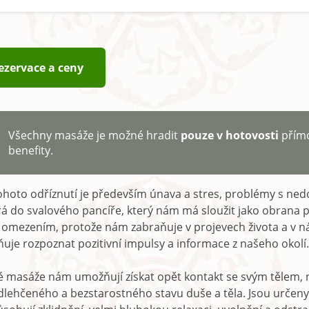
ezervace a ceny
Všechny masáže je možné hradit
pouze v hotovosti
přím
benefity.
hoto odříznutí je především únava a stres, problémy s ned
rá do svalového pancíře, který nám má sloužit jako obrana 
 omezením, protože nám zabraňuje v projevech života a v n
je rozpoznat pozitivní impulsy a informace z našeho okolí.
 masáže nám umožňují získat opět kontakt se svým tělem, n
ehčeného a bezstarostného stavu duše a těla. Jsou určeny pro