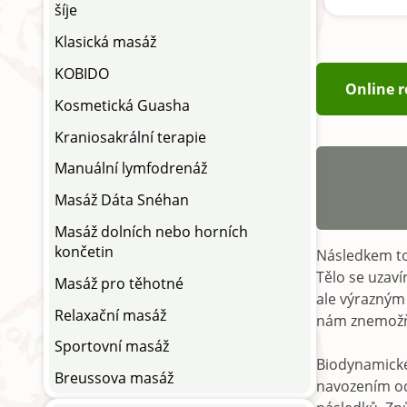
šíje
Klasická masáž
KOBIDO
Online r
Kosmetická Guasha
Kraniosakrální terapie
Manuální lymfodrenáž
Masáž Dáta Snéhan
Masáž dolních nebo horních
končetin
Následkem to
Tělo se uzaví
Masáž pro těhotné
ale výrazným
Relaxační masáž
nám znemožňu
Sportovní masáž
Biodynamické
Breussova masáž
navozením odl