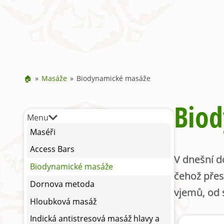
🏠
Masáže
Biodynamické masáže
Bio
Menu
Maséři
Access Bars
V dnešní d
Biodynamické masáže
čehož přes
Dornova metoda
vjemů, od 
Hloubková masáž
Indická antistresová masáž hlavy a