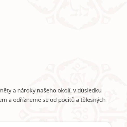
něty a nároky našeho okolí, v důsledku
em a odřízneme se od pocitů a tělesných