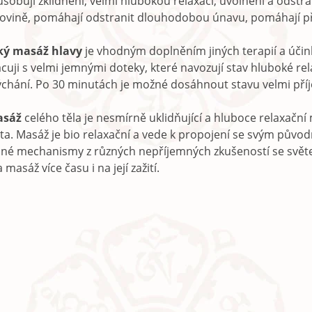
sobují zklidnění, velmi hlubokou relaxaci, uvolnění a odstran
rovině, pomáhají odstranit dlouhodobou únavu, pomáhají při
ý masáž hlavy
je vhodným doplněním jiných terapií a účin
cuji s velmi jemnými doteky, které navozují stav hluboké re
dýchání. Po 30 minutách je možné dosáhnout stavu velmi př
asáž
celého těla je nesmírně uklidňující a hluboce relaxační
a. Masáž je bio relaxační a vede k propojení se svým původní
nné mechanismy z různých nepříjemných zkušeností se světe
masáž více času i na její zažití.