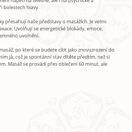
ění napětí na tělesné, ale i na psychické a
 bolestech hlavy.
ky přesahují naše představy o masážích. Je velmi
laxace. Uvolňují se energetické blokády, emoce,
íjemného uvolnění.
 masáž, po které se budete cítit jako znovuzrození do
m Já, což je spontánní stav dítěte předtím, než si
m. Masáž se provádí přes oblečení 60 minut, ale