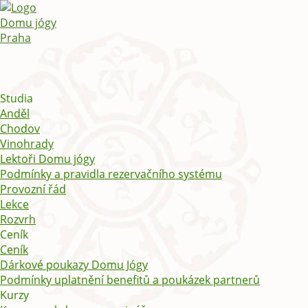
Studia
Anděl
Chodov
Vinohrady
Lektoři Domu jógy
Podmínky a pravidla rezervačního systému
Provozní řád
Lekce
Rozvrh
Ceník
Ceník
Dárkové poukazy Domu Jógy
Podmínky uplatnění benefitů a poukázek partnerů
Kurzy