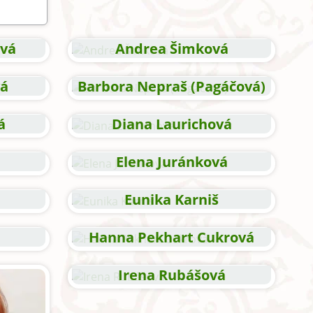
vá
Andrea Šimková
vá
Barbora Nepraš (Pagáčová)
á
Diana Laurichová
Elena Juránková
Eunika Karniš
Hanna Pekhart Cukrová
Irena Rubášová