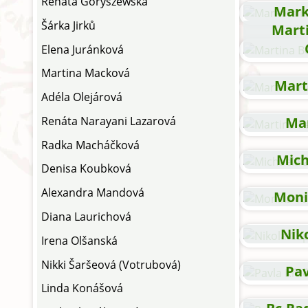
Renáta Goryszewská
Mark
Šárka Jirků
Mart
Elena Juránková
Martina Macková
Mart
Adéla Olejárová
Renáta Narayani Lazarová
Mar
Radka Macháčková
Mich
Denisa Koubková
Alexandra Mandová
Moni
Diana Laurichová
Nik
Irena Olšanská
Nikki Šaršeová (Votrubová)
Pav
Linda Konášová