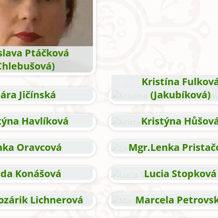
slava Ptáčková
Chlebušová)
Kristína Fulkov
lára Jičínská
(Jakubíková)
týna Havlíková
Kristýna Hůšov
nka Oravcová
Mgr.Lenka Pristač
nda Konášová
Lucia Stopková
ozárik Lichnerová
Marcela Petrovs