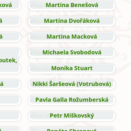
ková
Martina Benešová
á
Martina Dvořáková
á
Martina Macková
Michaela Svobodová
outek,
Monika Stuart
vá
Nikki Šaršeová (Votrubová)
Pavla Galla Rožumberská
Petr Miškovský