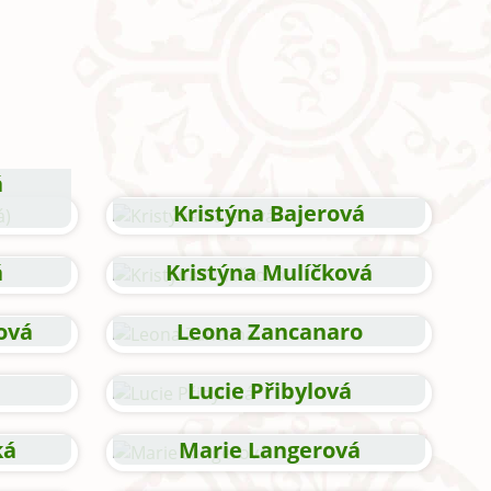
á
Kristýna Bajerová
á
Kristýna Mulíčková
ová
Leona Zancanaro
Lucie Přibylová
ká
Marie Langerová