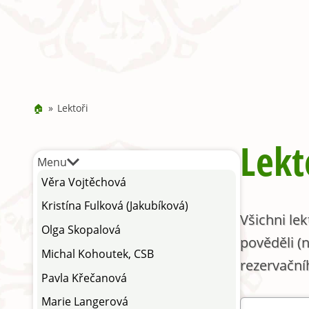
🏠
Lektoři
Lekt
Menu
Věra Vojtěchová
Kristína Fulková (Jakubíková)
Všichni le
Olga Skopalová
pověděli (
Michal Kohoutek, CSB
rezervační
Pavla Křečanová
Marie Langerová