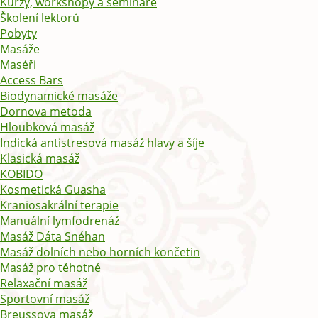
Kurzy, workshopy a semináře
Školení lektorů
Pobyty
Masáže
Maséři
Access Bars
Biodynamické masáže
Dornova metoda
Hloubková masáž
Indická antistresová masáž hlavy a šíje
Klasická masáž
KOBIDO
Kosmetická Guasha
Kraniosakrální terapie
Manuální lymfodrenáž
Masáž Dáta Snéhan
Masáž dolních nebo horních končetin
Masáž pro těhotné
Relaxační masáž
Sportovní masáž
Breussova masáž