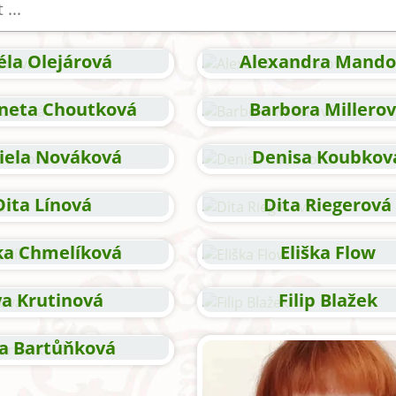
éla Olejárová
Alexandra Mando
Aneta Choutková
Barbora Millero
iela Nováková
Denisa Koubkov
Dita Línová
Dita Riegerová
ška Chmelíková
Eliška Flow
va Krutinová
Filip Blažek
a Bartůňková