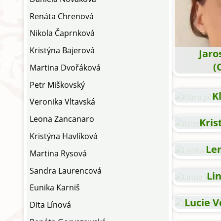
Renáta Chrenová
Nikola Čaprnková
Kristýna Bajerová
Jaro
(
Martina Dvořáková
Petr Miškovský
K
Veronika Vltavská
Leona Zancanaro
Kris
Kristýna Havlíková
Le
Martina Rysová
Sandra Laurencová
Li
Eunika Karniš
Lucie V
Dita Línová