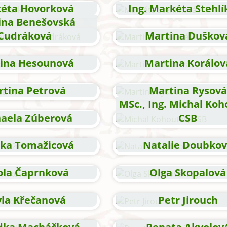
éta Hovorková
Ing. Markéta Stehlí
ina Benešovská
Cudráková
Martina Duškov
ina Hesounová
Martina Korálov
tina Petrová
Martina Rysová
MSc., Ing. Michal Koh
aela Zúberová
CSB
ka Tomažicová
Natalie Doubko
ola Čaprnková
Olga Skopalová
la Křečanová
Petr Jirouch