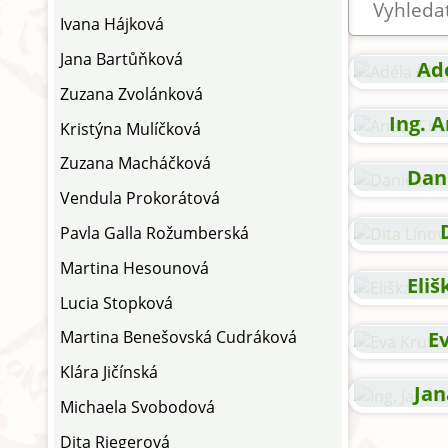
Ivana Hájková
Jana Bartůňková
Ad
Zuzana Zvolánková
Ing. 
Kristýna Mulíčková
Zuzana Macháčková
Dan
Vendula Prokorátová
Pavla Galla Rožumberská
Martina Hesounová
Eli
Lucia Stopková
E
Martina Benešovská Cudráková
Klára Jičínská
Jan
Michaela Svobodová
Dita Riegerová