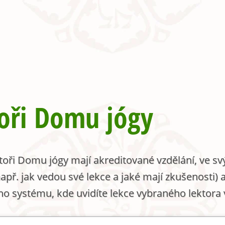
oři Domu jógy
ktoři Domu jógy mají akreditované vzdělání, ve s
např. jak vedou své lekce a jaké mají zkušenosti) 
ho systému, kde uvidíte lekce vybraného lektora 