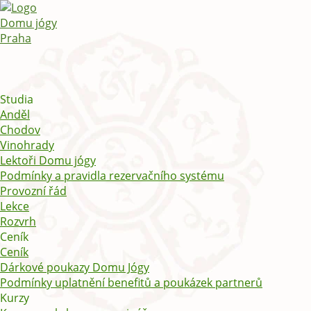
Studia
Anděl
Chodov
Vinohrady
Lektoři Domu jógy
Podmínky a pravidla rezervačního systému
Provozní řád
Lekce
Rozvrh
Ceník
Ceník
Dárkové poukazy Domu Jógy
Podmínky uplatnění benefitů a poukázek partnerů
Kurzy