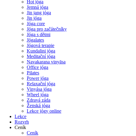
Hot jóga
Jemná jóga
Jin jang jóga
Jin jóga
Jóga core
Jóga pro začátečníky
Jóga s dětmi
Jógalates
Jógová terapie
Kundalini jóga
Meditační jóga
Navakarana vinyāsa
Office jóga
Pilates
Power jóga
Relaxační jóga
Vinyása jóga
Wheel jóga
Zdravá záda
Ženská jóga
Lekce jógy online
Lekce
Rozvrh
Ceník
Ceník