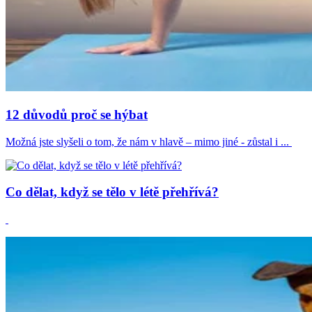
12 důvodů proč se hýbat
Možná jste slyšeli o tom, že nám v hlavě – mimo jiné - zůstal i ...
Co dělat, když se tělo v létě přehřívá?