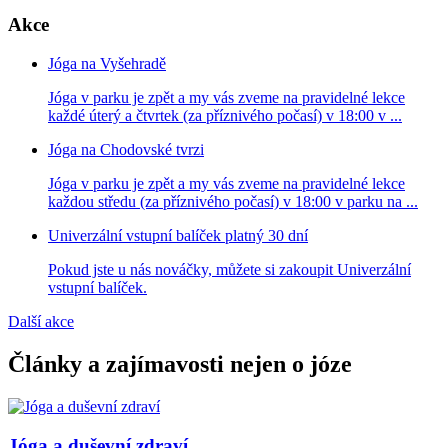
Akce
Jóga na Vyšehradě
Jóga v parku je zpět a my vás zveme na pravidelné lekce
každé úterý a čtvrtek (za příznivého počasí) v 18:00 v ...
Jóga na Chodovské tvrzi
Jóga v parku je zpět a my vás zveme na pravidelné lekce
každou středu (za příznivého počasí) v 18:00 v parku na ...
Univerzální vstupní balíček platný 30 dní
Pokud jste u nás nováčky, můžete si zakoupit Univerzální
vstupní balíček.
Další akce
Články a zajímavosti nejen o józe
Jóga a duševní zdraví