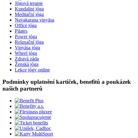
Jógová terapie
Kundalini jóga
Meditační jóga
Navakarana vinyāsa
Office jóga
Pilates
Power jóga
Relaxační jóga
Vinyása jóga
Wheel jóga
Zdravá záda
Ženská jóga
Lekce jógy online
Podmínky uplatnění kartiček, benefitů a poukázek
našich partnerů