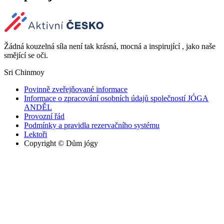
Žádná kouzelná síla není tak krásná, mocná a inspirující , jako naše
smějící se oči.
Sri Chinmoy
Povinně zveřejňované informace
Informace o zpracování osobních údajů společností JÓGA
ANDĚL
Provozní řád
Podmínky a pravidla rezervačního systému
Lektoři
Copyright © Dům jógy