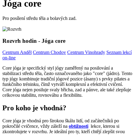
Jóga core
Pro posílení středu těla a bolavých zad.
Rozvrh hodin - Jóga core
Centrum Anděl
Centrum Chodov
Centrum Vinohrady
Seznam lekcí
on-line
Core jóga je specifický styl jógy zaměřený na posilování a
stabilizaci středu těla, často označovaného jako "core" (jádro). Tento
typ jógy kombinuje tradiční jógové pozice (ásany) s prvky pilates a
funkčního tréninku, čímž vytváří komplexní a efektivní cvičení.
Core jóga nejen posiluje svaly břicha, zad a pánve, ale také zlepšuje
celkovou stabilitu, rovnováhu a flexibilitu.
Pro koho je vhodná?
Core jóga je vhodná pro širokou škálu lidí, od začátečníků po
pokročilé cvičence, vždy záleží na
obtížnosti
lekce, kterou si
zkontrolujete v rozvrhu. Je ideální pro ty, kteří chtějí zlepšit svou