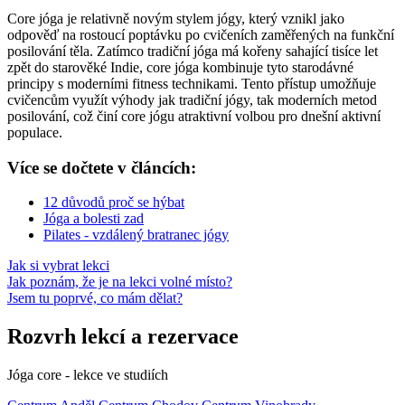
Core jóga je relativně novým stylem jógy, který vznikl jako
odpověď na rostoucí poptávku po cvičeních zaměřených na funkční
posilování těla. Zatímco tradiční jóga má kořeny sahající tisíce let
zpět do starověké Indie, core jóga kombinuje tyto starodávné
principy s moderními fitness technikami. Tento přístup umožňuje
cvičencům využít výhody jak tradiční jógy, tak moderních metod
posilování, což činí core jógu atraktivní volbou pro dnešní aktivní
populace.
Více se dočtete v článcích:
12 důvodů proč se hýbat
Jóga a bolesti zad
Pilates - vzdálený bratranec jógy
Jak si vybrat lekci
Jak poznám, že je na lekci volné místo?
Jsem tu poprvé, co mám dělat?
Rozvrh lekcí a rezervace
Jóga core - lekce ve studiích