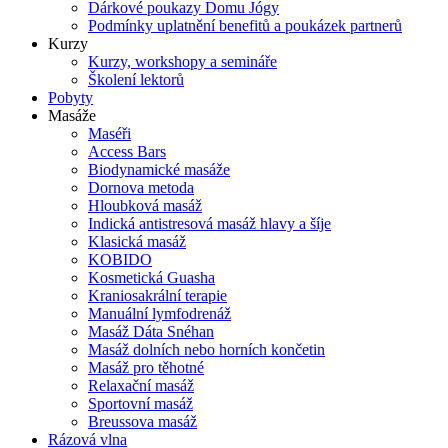
Dárkové poukazy Domu Jógy
Podmínky uplatnění benefitů a poukázek partnerů
Kurzy
Kurzy, workshopy a semináře
Školení lektorů
Pobyty
Masáže
Maséři
Access Bars
Biodynamické masáže
Dornova metoda
Hloubková masáž
Indická antistresová masáž hlavy a šíje
Klasická masáž
KOBIDO
Kosmetická Guasha
Kraniosakrální terapie
Manuální lymfodrenáž
Masáž Dáta Snéhan
Masáž dolních nebo horních končetin
Masáž pro těhotné
Relaxační masáž
Sportovní masáž
Breussova masáž
Rázová vlna