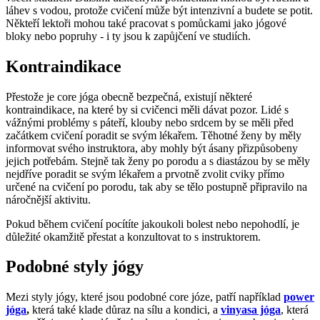
láhev s vodou, protože cvičení může být intenzivní a budete se potit.
Někteří lektoři mohou také pracovat s pomůckami jako jógové
bloky nebo popruhy - i ty jsou k zapůjčení ve studiích.
Kontraindikace
Přestože je core jóga obecně bezpečná, existují některé
kontraindikace, na které by si cvičenci měli dávat pozor. Lidé s
vážnými problémy s páteří, klouby nebo srdcem by se měli před
začátkem cvičení poradit se svým lékařem. Těhotné ženy by měly
informovat svého instruktora, aby mohly být ásany přizpůsobeny
jejich potřebám. Stejně tak ženy po porodu a s diastázou by se měly
nejdříve poradit se svým lékařem a prvotně zvolit cviky přímo
určené na cvičení po porodu, tak aby se tělo postupně připravilo na
náročnější aktivitu.
Pokud během cvičení pocítíte jakoukoli bolest nebo nepohodlí, je
důležité okamžitě přestat a konzultovat to s instruktorem.
Podobné styly jógy
Mezi styly jógy, které jsou podobné core józe, patří například
power
jóga
,
která také klade důraz na sílu a kondici, a
vinyasa jóga
, která