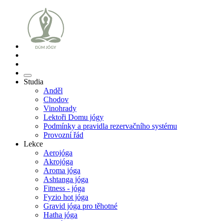
Studia
Anděl
Chodov
Vinohrady
Lektoři Domu jógy
Podmínky a pravidla rezervačního systému
Provozní řád
Lekce
Aerojóga
Akrojóga
Aroma jóga
Ashtanga jóga
Fitness - jóga
Fyzio hot jóga
Gravid jóga pro těhotné
Hatha jóga