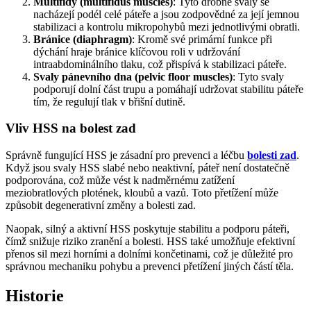
Multifidy (multifidus muscles)
: Tyto drobné svaly se
nacházejí podél celé páteře a jsou zodpovědné za její jemnou
stabilizaci a kontrolu mikropohybů mezi jednotlivými obratli.
Bránice (diaphragm)
: Kromě své primární funkce při
dýchání hraje bránice klíčovou roli v udržování
intraabdominálního tlaku, což přispívá k stabilizaci páteře.
Svaly pánevního dna (pelvic floor muscles)
: Tyto svaly
podporují dolní část trupu a pomáhají udržovat stabilitu páteře
tím, že regulují tlak v břišní dutině.
Vliv HSS na bolest zad
Správně fungující HSS je zásadní pro prevenci a léčbu
bolesti zad
.
Když jsou svaly HSS slabé nebo neaktivní, páteř není dostatečně
podporována, což může vést k nadměrnému zatížení
meziobratlových plotének, kloubů a vazů. Toto přetížení může
způsobit degenerativní změny a bolesti zad.
Naopak, silný a aktivní HSS poskytuje stabilitu a podporu páteři,
čímž snižuje riziko zranění a bolesti. HSS také umožňuje efektivní
přenos sil mezi horními a dolními končetinami, což je důležité pro
správnou mechaniku pohybu a prevenci přetížení jiných částí těla.
Historie