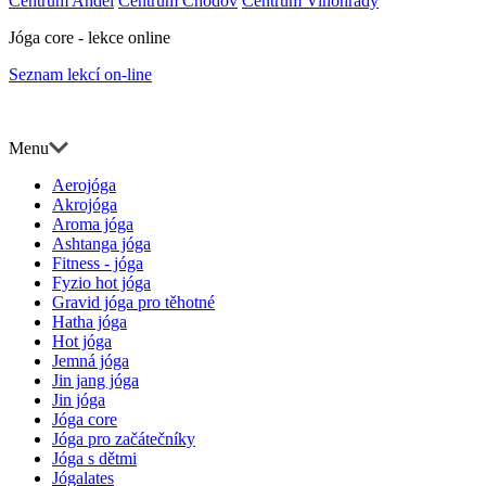
Centrum Anděl
Centrum Chodov
Centrum Vinohrady
Jóga core - lekce online
Seznam lekcí on-line
Menu
Aerojóga
Akrojóga
Aroma jóga
Ashtanga jóga
Fitness - jóga
Fyzio hot jóga
Gravid jóga pro těhotné
Hatha jóga
Hot jóga
Jemná jóga
Jin jang jóga
Jin jóga
Jóga core
Jóga pro začátečníky
Jóga s dětmi
Jógalates