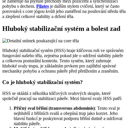
se zaměřuje na plynulé přechody mezi pozicemi a synchronizaci
pohybu s dechem.
Pilates
je dalším stylem cvičení, který se často
porovnává s core jógou kvůli jeho zaměření na posilování středu těla
a zlepšení celkové stability a držení těla.
Hluboký stabilizační systém a bolest zad
Hluboký stabilizační systém (HSS) hraje klíčovou roli ve správném
fungování našeho těla, zejména pokud jde o udržení stability páteře
a celkovou posturální kontrolu. Tento systém, který zahrnuje
hluboké svaly trupu, je základním prvkem pro zajištění správné
mechaniky pohybu a ochranu páteře před přetížením a zraněním.
Co je hluboký stabilizační systém?
HSS se skládá z několika klíčových svalových skupin, které
společně pracují na stabilizaci páteře. Mezi hlavní svaly HSS patří:
Příčný sval břišní (transversus abdominis)
: Tento sval je
nejhlubší z břišních svalů a obepíná trup jako korzet. Jeho
hlavní funkcí je poskytovat podporu břišní dutině a udržovat
stabilitu páteře.