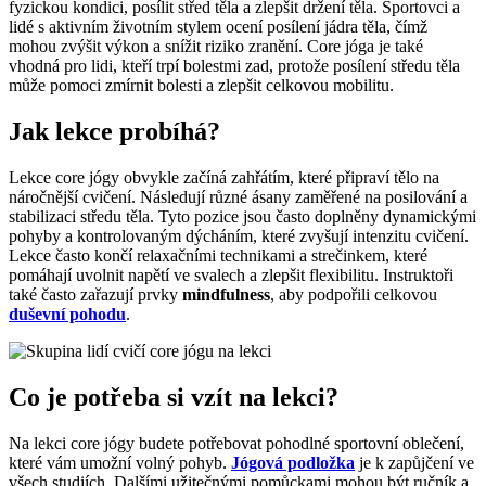
fyzickou kondici, posílit střed těla a zlepšit držení těla. Sportovci a
lidé s aktivním životním stylem ocení posílení jádra těla, čímž
mohou zvýšit výkon a snížit riziko zranění. Core jóga je také
vhodná pro lidi, kteří trpí bolestmi zad, protože posílení středu těla
může pomoci zmírnit bolesti a zlepšit celkovou mobilitu.
Jak lekce probíhá?
Lekce core jógy obvykle začíná zahřátím, které připraví tělo na
náročnější cvičení. Následují různé ásany zaměřené na posilování a
stabilizaci středu těla. Tyto pozice jsou často doplněny dynamickými
pohyby a kontrolovaným dýcháním, které zvyšují intenzitu cvičení.
Lekce často končí relaxačními technikami a strečinkem, které
pomáhají uvolnit napětí ve svalech a zlepšit flexibilitu. Instruktoři
také často zařazují prvky
mindfulness
, aby podpořili celkovou
duševní pohodu
.
Co je potřeba si vzít na lekci?
Na lekci core jógy budete potřebovat pohodlné sportovní oblečení,
které vám umožní volný pohyb.
Jógová podložka
je k zapůjčení ve
všech studiích. Dalšími užitečnými pomůckami mohou být ručník a