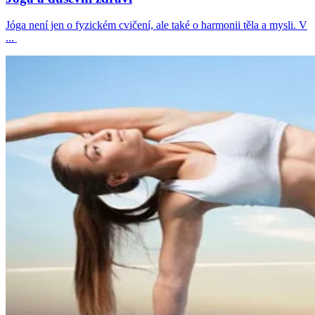
Jóga není jen o fyzickém cvičení, ale také o harmonii těla a mysli. V
...