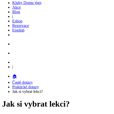
Kluby Domu jógy
Akce
Blog
|
Eshop
Rezervace
English
|
🏠
Časté dotazy
Praktické dotazy
Jak si vybrat lekci?
Jak si vybrat lekci?