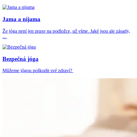
Jama a nijama
Že jóga není jen praxe na podložce, už víme. Jaké jsou ale zásady,
...
Bezpečná jóga
Můžeme jógou poškodit své zdraví?