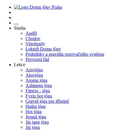
Studia
Anděl
Chodov
Vinohrady
Lektoři Domu jógy
Podmínky a pravidla rezervačního systému
Provozní řád
Lekce
Aerojóga
Akrojóga
Aroma jóga
Ashtanga jóga
Fitness - jóga
Fyzio hot jóga
Gravid jóga pro těhotné
Hatha jóga
Hot jóga
Jemná jóga
Jin jang jóga
Jin jóga