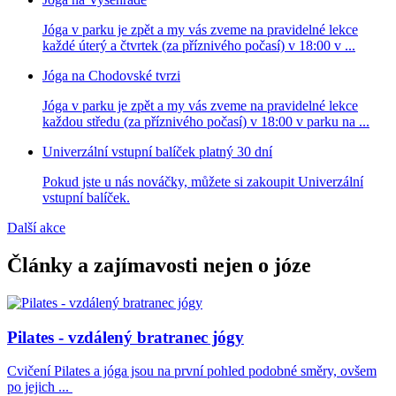
Jóga v parku je zpět a my vás zveme na pravidelné lekce
každé úterý a čtvrtek (za příznivého počasí) v 18:00 v ...
Jóga na Chodovské tvrzi
Jóga v parku je zpět a my vás zveme na pravidelné lekce
každou středu (za příznivého počasí) v 18:00 v parku na ...
Univerzální vstupní balíček platný 30 dní
Pokud jste u nás nováčky, můžete si zakoupit Univerzální
vstupní balíček.
Další akce
Články a zajímavosti nejen o józe
Pilates - vzdálený bratranec jógy
Cvičení Pilates a jóga jsou na první pohled podobné směry, ovšem
po jejich ...