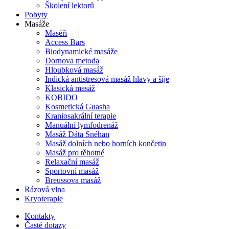
Školení lektorů
Pobyty
Masáže
Maséři
Access Bars
Biodynamické masáže
Dornova metoda
Hloubková masáž
Indická antistresová masáž hlavy a šíje
Klasická masáž
KOBIDO
Kosmetická Guasha
Kraniosakrální terapie
Manuální lymfodrenáž
Masáž Dáta Snéhan
Masáž dolních nebo horních končetin
Masáž pro těhotné
Relaxační masáž
Sportovní masáž
Breussova masáž
Rázová vlna
Kryoterapie
Kontakty
Časté dotazy