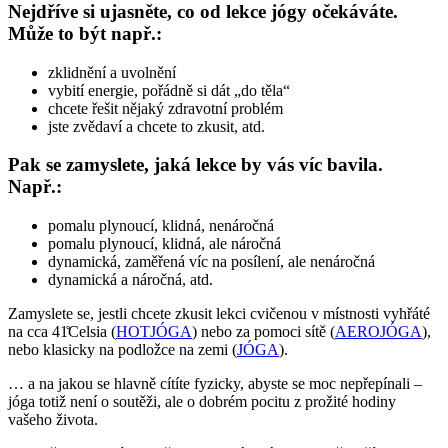
Nejdříve si ujasněte, co od lekce jógy očekáváte.
Může to být např.:
zklidnění a uvolnění
vybití energie, pořádně si dát „do těla“
chcete řešit nějaký zdravotní problém
jste zvědaví a chcete to zkusit, atd.
Pak se zamyslete, jaká lekce by vás víc bavila.
Např.:
pomalu plynoucí, klidná, nenáročná
pomalu plynoucí, klidná, ale náročná
dynamická, zaměřená víc na posílení, ale nenáročná
dynamická a náročná, atd.
Zamyslete se, jestli chcete zkusit lekci cvičenou v místnosti vyhřáté
na cca 41̊Celsia (
HOTJÓGA
) nebo za pomoci sítě (
AEROJÓGA
),
nebo klasicky na podložce na zemi (
JÓGA
).
… a na jakou se hlavně cítíte fyzicky, abyste se moc nepřepínali –
jóga totiž není o soutěži, ale o dobrém pocitu z prožité hodiny
vašeho života.