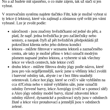
No a až budete mít ujasněno, o co máte zájem, tak už stačí si jen
vybrat.
V rezervačním systému najdete tlačitko Filtr, kde je možné vybrat si
ty lekce (i lektora), které vás zajímají a zůstanou sytě svítit jen vámi
vybrané. Lze je zvolit podle:
náročnosti - jsou značeny hvězdičkami od jedné do pěti, a
platí, že např. jedna hvězdička je pro začátečníky nebo
seniory, a naopak čtyři až pět hvězdiček předpokládá již
pokročilost klienta nebo jeho dobrou kondici
lektora - můžete filtrovat v seznamu lektorů a zaznačeného
centra, ale taky je možné přímo v lekci označit modrým
písmem napsané jméno lektora, a vyberete si tak všechny
lekce ve všech centrech, kde lektor cvičí
druhu lekce - můžete filtrova druhy jógy podle názvu, které
jsou pro vás nejpříjemnější, navíc jsme u většiniy lekcí zvolili
i barevné odstíny tak, abyste i se i bez filtru snadněji
orientovali. Lekce hot jógy, které se cvičí v sále vyhřátém na
cca 41̊Celsia nebo v mírně vyhřátém sále, jsme označili
odstíny červené barvy, lekce Aerojógy (cvičí se s pomocí sítě)
a Akro jógy odstíny modré barvy, různé zdravotní lekce
odstíny růžové, dynamické a posilovací styly jsou v odstínech
žluté a lekce více protahovací a jemnější jsou v odstínech
zelené.