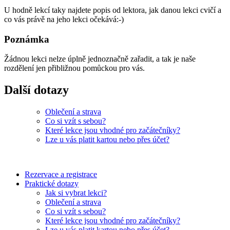
U hodně lekcí taky najdete popis od lektora, jak danou lekci cvičí a
co vás právě na jeho lekci očekává:-)
Poznámka
Žádnou lekci nelze úplně jednoznačně zařadit, a tak je naše
rozdělení jen přibližnou pomůckou pro vás.
Další dotazy
Oblečení a strava
Co si vzít s sebou?
Které lekce jsou vhodné pro začátečníky?
Lze u vás platit kartou nebo přes účet?
Rezervace a registrace
Praktické dotazy
Jak si vybrat lekci?
Oblečení a strava
Co si vzít s sebou?
Které lekce jsou vhodné pro začátečníky?
Lze u vás platit kartou nebo přes účet?