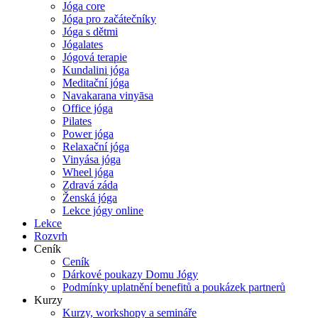
Jóga core
Jóga pro začátečníky
Jóga s dětmi
Jógalates
Jógová terapie
Kundalini jóga
Meditační jóga
Navakarana vinyāsa
Office jóga
Pilates
Power jóga
Relaxační jóga
Vinyása jóga
Wheel jóga
Zdravá záda
Ženská jóga
Lekce jógy online
Lekce
Rozvrh
Ceník
Ceník
Dárkové poukazy Domu Jógy
Podmínky uplatnění benefitů a poukázek partnerů
Kurzy
Kurzy, workshopy a semináře