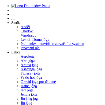
Studia
Anděl
Chodov
Vinohrady
Lektoři Domu jógy
Podmínky a pravidla rezervačního systému
Provozní řád
Lekce
Aerojóga
Akrojóga
Aroma jóga
Ashtanga jóga
Fitness - jóga
Fyzio hot jóga
Gravid jóga pro těhotné
Hatha jóga
Hot jóga
Jemná jóga
Jin jang jóga
Jin jóga