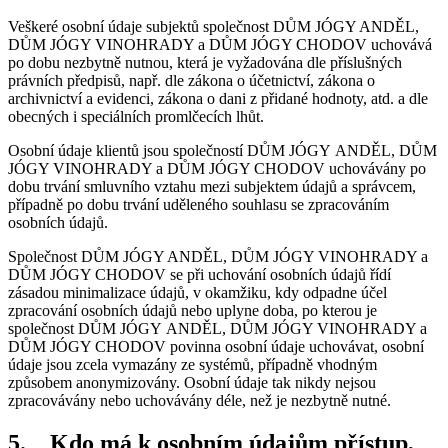
Veškeré osobní údaje subjektů společnost DŮM JÓGY ANDĚL,
DŮM JÓGY VINOHRADY a DŮM JÓGY CHODOV uchovává
po dobu nezbytně nutnou, která je vyžadována dle příslušných
právních předpisů, např. dle zákona o účetnictví, zákona o
archivnictví a evidenci, zákona o dani z přidané hodnoty, atd. a dle
obecných i speciálních promlčecích lhůt.
Osobní údaje klientů jsou společností DŮM JÓGY ANDĚL, DŮM
JÓGY VINOHRADY a DŮM JÓGY CHODOV uchovávány po
dobu trvání smluvního vztahu mezi subjektem údajů a správcem,
případně po dobu trvání uděleného souhlasu se zpracováním
osobních údajů.
Společnost DŮM JÓGY ANDĚL, DŮM JÓGY VINOHRADY a
DŮM JÓGY CHODOV se při uchování osobních údajů řídí
zásadou minimalizace údajů, v okamžiku, kdy odpadne účel
zpracování osobních údajů nebo uplyne doba, po kterou je
společnost DŮM JÓGY ANDĚL, DŮM JÓGY VINOHRADY a
DŮM JÓGY CHODOV povinna osobní údaje uchovávat, osobní
údaje jsou zcela vymazány ze systémů, případně vhodným
způsobem anonymizovány. Osobní údaje tak nikdy nejsou
zpracovávány nebo uchovávány déle, než je nezbytně nutné.
5. Kdo má k osobním údajům přístup,