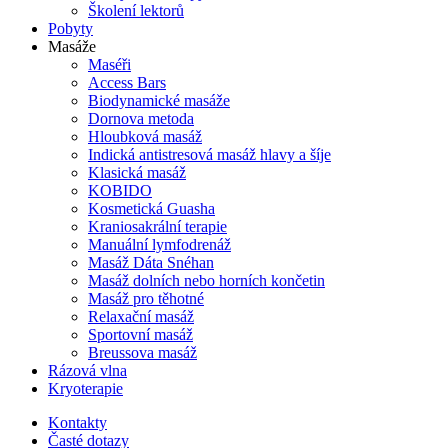
Školení lektorů
Pobyty
Masáže
Maséři
Access Bars
Biodynamické masáže
Dornova metoda
Hloubková masáž
Indická antistresová masáž hlavy a šíje
Klasická masáž
KOBIDO
Kosmetická Guasha
Kraniosakrální terapie
Manuální lymfodrenáž
Masáž Dáta Snéhan
Masáž dolních nebo horních končetin
Masáž pro těhotné
Relaxační masáž
Sportovní masáž
Breussova masáž
Rázová vlna
Kryoterapie
Kontakty
Časté dotazy