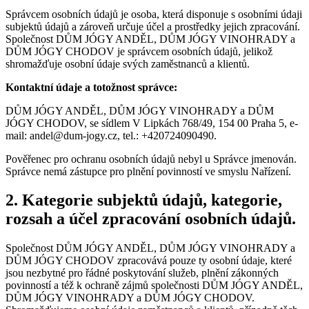
Správcem osobních údajů je osoba, která disponuje s osobními údaji
subjektů údajů a zároveň určuje účel a prostředky jejich zpracování.
Společnost DŮM JÓGY ANDĚL, DŮM JÓGY VINOHRADY a
DŮM JÓGY CHODOV je správcem osobních údajů, jelikož
shromažďuje osobní údaje svých zaměstnanců a klientů.
Kontaktní údaje a totožnost správce:
DŮM JÓGY ANDĚL, DŮM JÓGY VINOHRADY a DŮM
JÓGY CHODOV, se sídlem V Lipkách 768/49, 154 00 Praha 5, e-
mail: andel@dum-jogy.cz, tel.: +420724090490.
Pověřenec pro ochranu osobních údajů nebyl u Správce jmenován.
Správce nemá zástupce pro plnění povinností ve smyslu Nařízení.
2. Kategorie subjektů údajů, kategorie,
rozsah a účel zpracování osobních údajů.
Společnost DŮM JÓGY ANDĚL, DŮM JÓGY VINOHRADY a
DŮM JÓGY CHODOV zpracovává pouze ty osobní údaje, které
jsou nezbytné pro řádné poskytování služeb, plnění zákonných
povinností a též k ochraně zájmů společnosti DŮM JÓGY ANDĚL,
DŮM JÓGY VINOHRADY a DŮM JÓGY CHODOV.