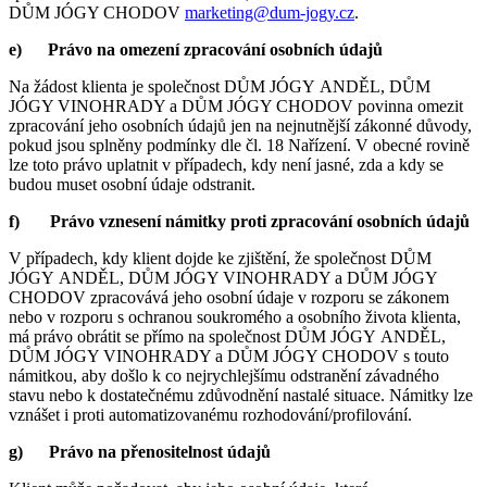
DŮM JÓGY CHODOV
marketing@dum-jogy.cz
.
e)
Právo na omezení zpracování osobních údajů
Na žádost klienta je společnost DŮM JÓGY ANDĚL, DŮM
JÓGY VINOHRADY a DŮM JÓGY CHODOV povinna omezit
zpracování jeho osobních údajů jen na nejnutnější zákonné důvody,
pokud jsou splněny podmínky dle čl. 18 Nařízení. V obecné rovině
lze toto právo uplatnit v případech, kdy není jasné, zda a kdy se
budou muset osobní údaje odstranit.
f)
Právo vznesení námitky proti zpracování osobních údajů
V případech, kdy klient dojde ke zjištění, že společnost DŮM
JÓGY ANDĚL, DŮM JÓGY VINOHRADY a DŮM JÓGY
CHODOV zpracovává jeho osobní údaje v rozporu se zákonem
nebo v rozporu s ochranou soukromého a osobního života klienta,
má právo obrátit se přímo na společnost DŮM JÓGY ANDĚL,
DŮM JÓGY VINOHRADY a DŮM JÓGY CHODOV s touto
námitkou, aby došlo k co nejrychlejšímu odstranění závadného
stavu nebo k dostatečnému zdůvodnění nastalé situace. Námitky lze
vznášet i proti automatizovanému rozhodování/profilování.
g)
Právo na přenositelnost údajů