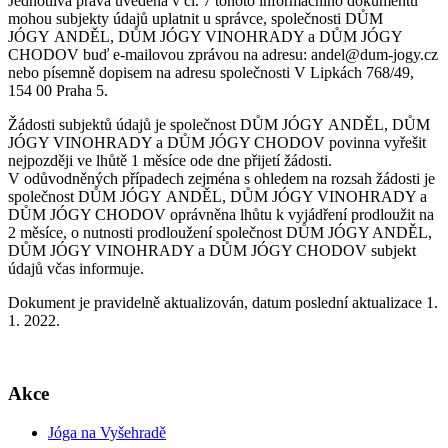
Jednotlivá práva uvedená v čl. 7 tohoto informačního dokumentu
mohou subjekty údajů uplatnit u správce, společnosti DŮM
JÓGY ANDĚL, DŮM JÓGY VINOHRADY a DŮM JÓGY
CHODOV buď e-mailovou zprávou na adresu: andel@dum-jogy.cz
nebo písemně dopisem na adresu společnosti V Lipkách 768/49,
154 00 Praha 5.
Žádosti subjektů údajů je společnost DŮM JÓGY ANDĚL, DŮM
JÓGY VINOHRADY a DŮM JÓGY CHODOV povinna vyřešit
nejpozději ve lhůtě 1 měsíce ode dne přijetí žádosti.
V odůvodněných případech zejména s ohledem na rozsah žádosti je
společnost DŮM JÓGY ANDĚL, DŮM JÓGY VINOHRADY a
DŮM JÓGY CHODOV oprávněna lhůtu k vyjádření prodloužit na
2 měsíce, o nutnosti prodloužení společnost DŮM JÓGY ANDĚL,
DŮM JÓGY VINOHRADY a DŮM JÓGY CHODOV subjekt
údajů včas informuje.
Dokument je pravidelně aktualizován, datum poslední aktualizace 1.
1. 2022.
Akce
Jóga na Vyšehradě