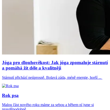
Jóga pro dlouhověkost: Jak jóga zpomaluje stárnutí
a pomáhá žít déle a kvalitněji
Stárnutí přichází neúprosně. Bolavá záda, méně energie, horší ...
Rok psa
Malou část nového roku máme za sebou a během ní jsme si
pravděpodobně ...