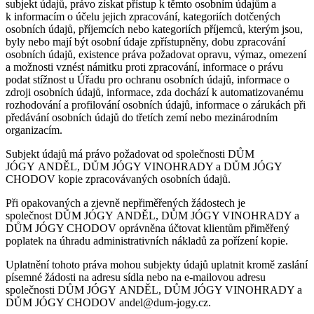
subjekt údajů, právo získat přístup k těmto osobním údajům a
k informacím o účelu jejich zpracování, kategoriích dotčených
osobních údajů, příjemcích nebo kategoriích příjemců, kterým jsou,
byly nebo mají být osobní údaje zpřístupněny, dobu zpracování
osobních údajů, existence práva požadovat opravu, výmaz, omezení
a možnosti vznést námitku proti zpracování, informace o právu
podat stížnost u Úřadu pro ochranu osobních údajů, informace o
zdroji osobních údajů, informace, zda dochází k automatizovanému
rozhodování a profilování osobních údajů, informace o zárukách při
předávání osobních údajů do třetích zemí nebo mezinárodním
organizacím.
Subjekt údajů má právo požadovat od společnosti DŮM
JÓGY ANDĚL, DŮM JÓGY VINOHRADY a DŮM JÓGY
CHODOV kopie zpracovávaných osobních údajů.
Při opakovaných a zjevně nepřiměřených žádostech je
společnost DŮM JÓGY ANDĚL, DŮM JÓGY VINOHRADY a
DŮM JÓGY CHODOV oprávněna účtovat klientům přiměřený
poplatek na úhradu administrativních nákladů za pořízení kopie.
Uplatnění tohoto práva mohou subjekty údajů uplatnit kromě zaslání
písemné žádosti na adresu sídla nebo na e-mailovou adresu
společnosti DŮM JÓGY ANDĚL, DŮM JÓGY VINOHRADY a
DŮM JÓGY CHODOV andel@dum-jogy.cz.