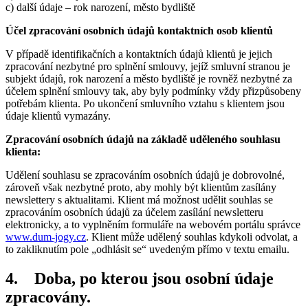
c) další údaje – rok narození, město bydliště
Účel zpracování osobních údajů kontaktních osob klientů
V případě identifikačních a kontaktních údajů klientů je jejich
zpracování nezbytné pro splnění smlouvy, jejíž smluvní stranou je
subjekt údajů, rok narození a město bydliště je rovněž nezbytné za
účelem splnění smlouvy tak, aby byly podmínky vždy přizpůsobeny
potřebám klienta. Po ukončení smluvního vztahu s klientem jsou
údaje klientů vymazány.
Zpracování osobních údajů na základě uděleného souhlasu
klienta:
Udělení souhlasu se zpracováním osobních údajů je dobrovolné,
zároveň však nezbytné proto, aby mohly být klientům zasílány
newslettery s aktualitami. Klient má možnost udělit souhlas se
zpracováním osobních údajů za účelem zasílání newsletteru
elektronicky, a to vyplněním formuláře na webovém portálu správce
www.dum-jogy.cz
. Klient může udělený souhlas kdykoli odvolat, a
to zakliknutím pole „odhlásit se“ uvedeným přímo v textu emailu.
4.
Doba, po kterou jsou osobní údaje
zpracovány.