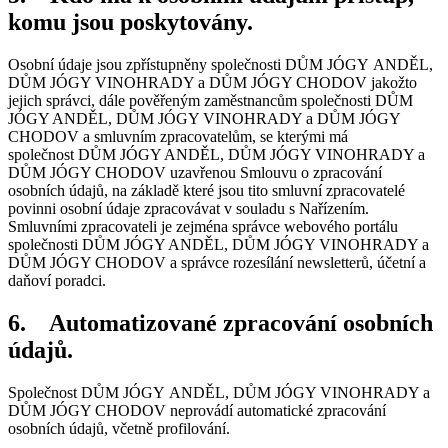
komu jsou poskytovány.
Osobní údaje jsou zpřístupněny společnosti DŮM JÓGY ANDĚL,
DŮM JÓGY VINOHRADY a DŮM JÓGY CHODOV jakožto
jejich správci, dále pověřeným zaměstnancům společnosti DŮM
JÓGY ANDĚL, DŮM JÓGY VINOHRADY a DŮM JÓGY
CHODOV a smluvním zpracovatelům, se kterými má
společnost DŮM JÓGY ANDĚL, DŮM JÓGY VINOHRADY a
DŮM JÓGY CHODOV uzavřenou Smlouvu o zpracování
osobních údajů, na základě které jsou tito smluvní zpracovatelé
povinni osobní údaje zpracovávat v souladu s Nařízením.
Smluvními zpracovateli je zejména správce webového portálu
společnosti DŮM JÓGY ANDĚL, DŮM JÓGY VINOHRADY a
DŮM JÓGY CHODOV a správce rozesílání newsletterů, účetní a
daňoví poradci.
6.
Automatizované zpracování osobních
údajů.
Společnost DŮM JÓGY ANDĚL, DŮM JÓGY VINOHRADY a
DŮM JÓGY CHODOV neprovádí automatické zpracování
osobních údajů, včetně profilování.