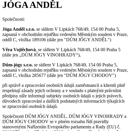
JÓGA ANDĚL
Společnosti:
Jóga Anděl s.r.o.
se sídlem V Lipkách 768/49, 154 00 Praha 5,
zapsaná v obchodním rejstříku vedeném Městským soudem v Praze,
oddíl C, vložka 189106 (dále jen "DŮM JÓGY ANDĚL")
Věra Vojtěchová
, se sídlem V Lipkách 768/49, 154 00 Praha 5
(dále jen „DŮM JÓGY VINOHRADY“),
Dům-jógy s.r.o.
se sídlem V Lipkách 768/49, 154 00 Praha 5,
zapsaná v obchodním rejstříku vedeném Městským soudem v Praze,
oddíl C, vložka 285677 (dále jen "DŮM JÓGY CHODOV")
při správě a zpracování osobních údajů zaměstnanců a klientů plně
respektují zásady jejich ochrany a v souladu s platnými právními
předpisy níže informují subjekty osobních údajů o jejich právech,
důvodech zpracování a dalších podstatných informacích týkajících
se zpracování osobních údajů.
Společnosti DŮM JÓGY ANDĚL, DŮM JÓGY VINOHRADY a
DŮM JÓGY CHODOV se v plném rozsahu řídí pravidly
stanovenými Nařízením Evropského parlamentu a Rady (EU) č.