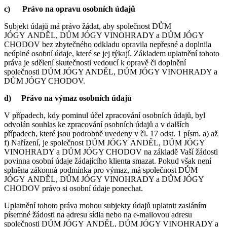
c)
Právo na opravu osobních údajů
Subjekt údajů má právo žádat, aby společnost DŮM
JÓGY ANDĚL, DŮM JÓGY VINOHRADY a DŮM JÓGY
CHODOV bez zbytečného odkladu opravila nepřesné a doplnila
neúplné osobní údaje, které se jej týkají. Základem uplatnění tohoto
práva je sdělení skutečnosti vedoucí k opravě či doplnění
společnosti DŮM JÓGY ANDĚL, DŮM JÓGY VINOHRADY a
DŮM JÓGY CHODOV.
d)
Právo na výmaz osobních údajů
V případech, kdy pominul účel zpracování osobních údajů, byl
odvolán souhlas ke zpracování osobních údajů a v dalších
případech, které jsou podrobně uvedeny v čl. 17 odst. 1 písm. a) až
f) Nařízení, je společnost DŮM JÓGY ANDĚL, DŮM JÓGY
VINOHRADY a DŮM JÓGY CHODOV na základě Vaší žádosti
povinna osobní údaje žádajícího klienta smazat. Pokud však není
splněna zákonná podmínka pro výmaz, má společnost DŮM
JÓGY ANDĚL, DŮM JÓGY VINOHRADY a DŮM JÓGY
CHODOV právo si osobní údaje ponechat.
Uplatnění tohoto práva mohou subjekty údajů uplatnit zasláním
písemné žádosti na adresu sídla nebo na e-mailovou adresu
společnosti DŮM JÓGY ANDĚL, DŮM JÓGY VINOHRADY a