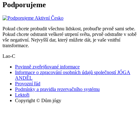
Podporujeme
Pokud chcete probudit všechnu lidskost, probuďte prvně sami sebe.
Pokud chcete odstranit veškeré utrpení světa, prvně odstraňte v sobě
vše negativní. Nejvyšší dar, který můžete dát, je vaše vnitřní
transformace.
Lao-C
Povinně zveřejňované informace
Informace o zpracování osobních údajů společností JÓGA
ANDĚL
Provozní řád
Podmínky a pravidla rezervačního systému
Lektoři
Copyright © Dům jógy