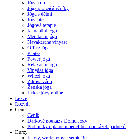
Jóga core
Jóga pro začátečníky
Jóga s dětmi
Jógalates
Jógová terapie
Kundalini jóga
Meditační jóga
Navakarana vinyāsa
Office jóga
Pilates
Power jóga
Relaxační jóga
Vinyása jóga
Wheel jóga
Zdravá záda
Ženská jóga
Lekce jógy online
Lekce
Rozvrh
Ceník
Ceník
Dárkové poukazy Domu Jógy
Podmínky uplatnění benefitů a poukázek partnerů
Kurzy
Kurzy, workshopy a semináře