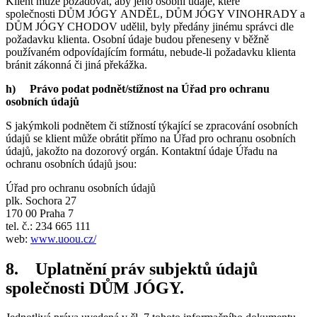
Klient může požadovat, aby jeho osobní údaje, které
společnosti DŮM JÓGY ANDĚL, DŮM JÓGY VINOHRADY a
DŮM JÓGY CHODOV udělil, byly předány jinému správci dle
požadavku klienta. Osobní údaje budou přeneseny v běžně
používaném odpovídajícím formátu, nebude-li požadavku klienta
bránit zákonná či jiná překážka.
h)
Právo podat podnět/stížnost na Úřad pro ochranu
osobních údajů
S jakýmkoli podnětem či stížností týkající se zpracování osobních
údajů se klient může obrátit přímo na Úřad pro ochranu osobních
údajů, jakožto na dozorový orgán. Kontaktní údaje Úřadu na
ochranu osobních údajů jsou:
Úřad pro ochranu osobních údajů
plk. Sochora 27
170 00 Praha 7
tel. č.: 234 665 111
web:
www.uoou.cz/
8.
Uplatnění práv subjektů údajů
společnosti DŮM JÓGY.