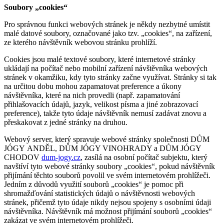
Soubory „cookies“
Pro správnou funkci webových stránek je někdy nezbytné umístit
malé datové soubory, označované jako tzv. „cookies“, na zařízení,
ze kterého návštěvník webovou stránku prohlíží.
Cookies jsou malé textové soubory, které internetové stránky
ukládají na počítač nebo mobilní zařízení návštěvníka webových
stránek v okamžiku, kdy tyto stránky začne využívat. Stránky si tak
na určitou dobu mohou zapamatovat preference a úkony
návštěvníka, které na nich provedli (např. zapamatování
přihlašovacích údajů, jazyk, velikost písma a jiné zobrazovací
preference), takže tyto údaje návštěvník nemusí zadávat znovu a
přeskakovat z jedné stránky na druhou.
Webový server, který spravuje webové stránky společnosti DŮM
JÓGY ANDĚL, DŮM JÓGY VINOHRADY a DŮM JÓGY
CHODOV
dum-jogy.cz
, zasílá na osobní počítač subjektu, který
navštíví tyto webové stránky soubory „cookies“, pokud návštěvník
přijímání těchto souborů povolil ve svém internetovém prohlížeči.
Jedním z důvodů využití souborů „cookies“ je pomoc při
shromažďování statistických údajů o návštěvnosti webových
stránek, přičemž tyto údaje nikdy nejsou spojeny s osobními údaji
návštěvníka. Návštěvník má možnost přijímání souborů „cookies“
zakázat ve svém internetovém prohlížeči.