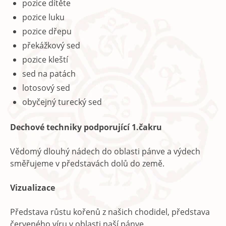
pozice dítěte
pozice luku
pozice dřepu
překážkový sed
pozice kleští
sed na patách
lotosový sed
obyčejný turecký sed
Dechové techniky podporující 1.čakru
Vědomý dlouhý nádech do oblasti pánve a výdech
směřujeme v představách dolů do země.
Vizualizace
Představa růstu kořenů z našich chodidel, představa
červeného víru v oblasti naší pánve.