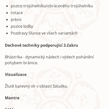
pozice trojúhelníku/obráceného trojúhelníku
rotace
prkno
pozice loďky
Pozdravy Slunce ve všech variantách
Dechové techniky podporující 3.čakru
Bhástrika - dynamický nádech i výdech pohánění
pohybem bránice.
Vizualizace
Žlutě barevný vír v oblasti žaludku.
Mantra