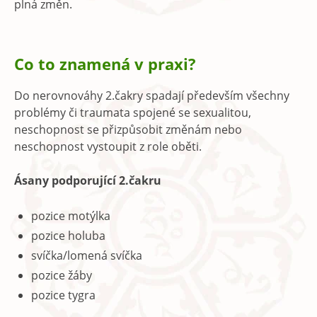
plná změn.
Co to znamená v praxi?
Do nerovnováhy 2.čakry spadají především všechny
problémy či traumata spojené se sexualitou,
neschopnost se přizpůsobit změnám nebo
neschopnost vystoupit z role oběti.
Ásany podporující 2.čakru
pozice motýlka
pozice holuba
svíčka/lomená svíčka
pozice žáby
pozice tygra