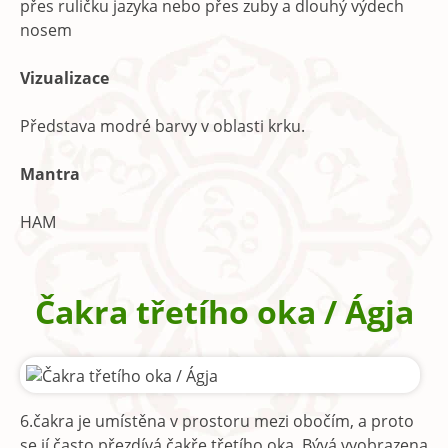
přes ruličku jazyka nebo přes zuby a dlouhý výdech
nosem
Vizualizace
Představa modré barvy v oblasti krku.
Mantra
HAM
Čakra třetího oka / Ágja
6.čakra je umístěna v prostoru mezi obočím, a proto
se jí často přezdívá čakře třetího oka. Bývá vyobrazena