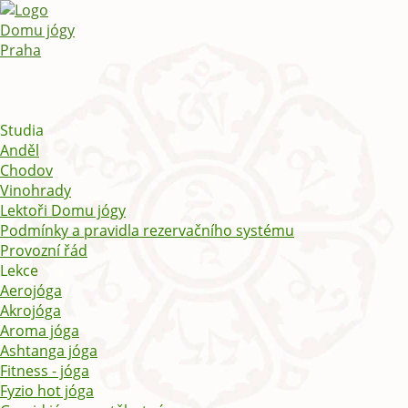
Studia
Anděl
Chodov
Vinohrady
Lektoři Domu jógy
Podmínky a pravidla rezervačního systému
Provozní řád
Lekce
Aerojóga
Akrojóga
Aroma jóga
Ashtanga jóga
Fitness - jóga
Fyzio hot jóga