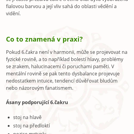
fialovou barvou a její vliv sahá do oblasti vědění a
vidění.
Co to znamená v praxi?
Pokud 6.čakra není v harmonii, může se projevovat na
fyzické rovině, a to například bolestí hlavy, problémy
se zrakem, halucinacemi či poruchami paměti. V
mentální rovině se pak tento dysbalance projevuje
nedostatkem intuice, tendencí důvěřovat bludům
nebo názorovým fanatismem.
Ásany podporující 6.čakru
stoj na hlavě
stoj na předloktí