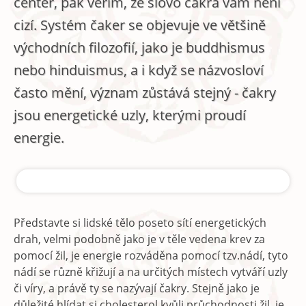
center, pak věřím, že slovo čakra vám není
cizí. Systém čaker se objevuje ve většině
východních filozofií, jako je buddhismus
nebo hinduismus, a i když se názvosloví
často mění, význam zůstává stejný - čakry
jsou energetické uzly, kterými proudí
energie.
Představte si lidské tělo poseto sítí energetických
drah, velmi podobně jako je v těle vedena krev za
pomocí žil, je energie rozváděna pomocí tzv.nádí, tyto
nádí se různě křižují a na určitých místech vytváří uzly
či víry, a právě ty se nazývají čakry. Stejně jako je
důležité hlídat si cholesterol kvůli průchodnosti žil, je