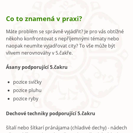
Co to znamená v praxi?
Máte problém se správně vyjádřit? Je pro vás obtížné
někoho konfrontovat s nepříjemnými tématy nebo
naopak neumíte vyjadřovat city? To vše může být
vlivem nerovnováhy v 5.čakře.
Ásany podporující 5.čakru
pozice svíčky
pozice pluhu
pozice ryby
Dechové techniky podporující 5.čakru
šítalí nebo šítkarí pránájama (chladivé dechy) - nádech