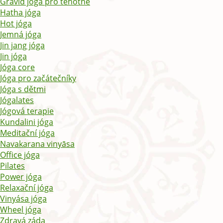
Gravid jóga pro těhotné
Hatha jóga
Hot jóga
Jemná jóga
Jin jang jóga
Jin jóga
Jóga core
Jóga pro začátečníky
Jóga s dětmi
Jógalates
Jógová terapie
Kundalini jóga
Meditační jóga
Navakarana vinyāsa
Office jóga
Pilates
Power jóga
Relaxační jóga
Vinyása jóga
Wheel jóga
Zdravá záda