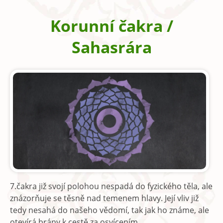
Korunní čakra /
Sahasrára
7.čakra již svojí polohou nespadá do fyzického těla, ale
znázorňuje se těsně nad temenem hlavy. Její vliv již
tedy nesahá do našeho vědomí, tak jak ho známe, ale
otevírá brány k cestě za osvícením.