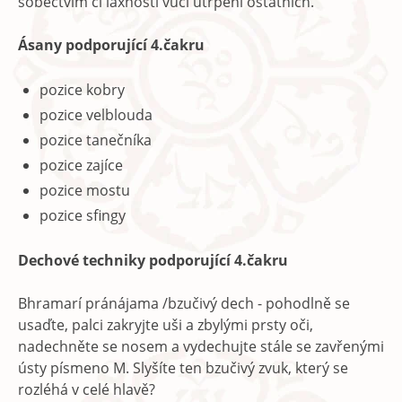
sobectvím či laxností vůči utrpení ostatních.
Ásany podporující 4.čakru
pozice kobry
pozice velblouda
pozice tanečníka
pozice zajíce
pozice mostu
pozice sfingy
Dechové techniky podporující 4.čakru
Bhramarí pránájama /bzučivý dech - pohodlně se
usaďte, palci zakryjte uši a zbylými prsty oči,
nadechněte se nosem a vydechujte stále se zavřenými
ústy písmeno M. Slyšíte ten bzučivý zvuk, který se
rozléhá v celé hlavě?