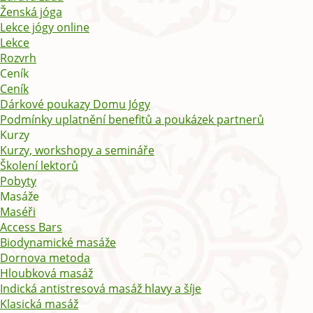
Ženská jóga
Lekce jógy online
Lekce
Rozvrh
Ceník
Ceník
Dárkové poukazy Domu Jógy
Podmínky uplatnění benefitů a poukázek partnerů
Kurzy
Kurzy, workshopy a semináře
Školení lektorů
Pobyty
Masáže
Maséři
Access Bars
Biodynamické masáže
Dornova metoda
Hloubková masáž
Indická antistresová masáž hlavy a šíje
Klasická masáž