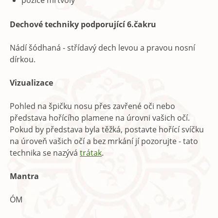
pozice mrtvoly
Dechové techniky podporující 6.čakru
Nádí šódhaná - střídavý dech levou a pravou nosní
dírkou.
Vizualizace
Pohled na špičku nosu přes zavřené oči nebo
představa hořícího plamene na úrovni vašich očí.
Pokud by představa byla těžká, postavte hořící svíčku
na úroveň vašich očí a bez mrkání jí pozorujte - tato
technika se nazývá
trátak
.
Mantra
ÓM