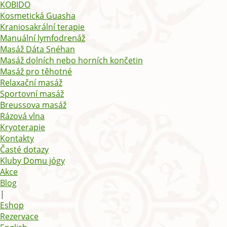
KOBIDO
Kosmetická Guasha
Kraniosakrální terapie
Manuální lymfodrenáž
Masáž Dáta Snéhan
Masáž dolních nebo horních končetin
Masáž pro těhotné
Relaxační masáž
Sportovní masáž
Breussova masáž
Rázová vlna
Kryoterapie
Kontakty
Časté dotazy
Kluby Domu jógy
Akce
Blog
|
Eshop
Rezervace