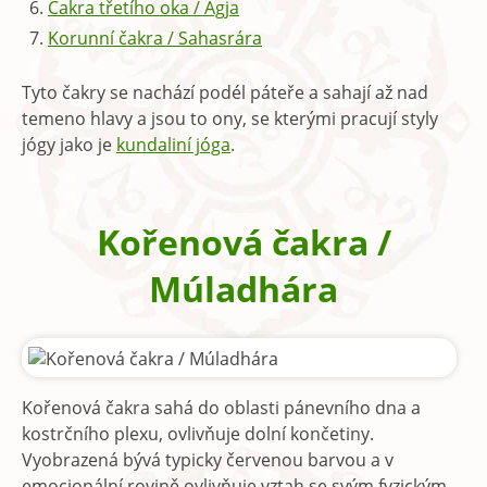
Čakra třetího oka / Ágja
Korunní čakra / Sahasrára
Tyto čakry se nachází podél páteře a sahají až nad
temeno hlavy a jsou to ony, se kterými pracují styly
jógy jako je
kundaliní jóga
.
Kořenová čakra /
Múladhára
Kořenová čakra sahá do oblasti pánevního dna a
kostrčního plexu, ovlivňuje dolní končetiny.
Vyobrazená bývá typicky červenou barvou a v
emocionální rovině ovlivňuje vztah se svým fyzickým