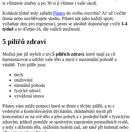
si všimnete změny a po 30 si jí všimne i vaše okolí.
Kolikrát týdně tedy zařadit
Pilates
do svého rozvrhu? Ať už cvičíte
doma nebo navštěvujete studio, Pilates tak jako každý sport,
vyžaduje dny pro regeneraci, proto se ideálně doporučuje cvičit
3-4
týdně
a to 45min-1h, dle vašich možností.
5 pilířů zdraví
Možná jste již slyšeli o tzv.
5 pilířích zdraví
, které mají za cíl
harmonizovat a udržet vaše tělo a mysl v maximální pohodě a
vitalitě. Tyto pilíře jsou:
dech
otužování
mentální pohoda
fyzické zdraví
vyvážená strava
Pilates vám může pomoci hned se třemi z těchto pilířů, a to s
vedeným a kontrolovaným dýcháním, zklidněním mysli při
koncentraci se na své tělo a jeho pohyb a v poslední řadě s fyzickým
zdravím, jelikož pomůže se správným zapojením posturálních svalů,
a tedy s držením těla, snížením bolesti zad, ale také při hubnutí nebo