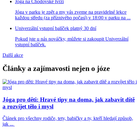
Jóga na Chodovské tvrzi
Jóga v parku je zpět a my vás zveme na pravidelné lekce
každou středu (za příznivého počasí) v 18:00 v parku na ...
Univerzální vstupní balíček platný 30 dní
Pokud jste u nás nováčky, můžete si zakoupit Univerzální
vstupní balíček.
Další akce
Články a zajímavosti nejen o józe
Jóga pro děti: Hravé tipy na doma, jak zabavit dítě
a rozvíjet tělo i mysl
Článek pro všechny rodiče, tety, babičky a ty, kteří hledají způsob,
jak ...