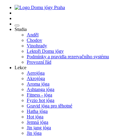
Studia
Anděl
Chodov
Vinohrady
Lektoři Domu jógy
Podmínky a pravidla rezervačního systému
Provozní řád
Lekce
Aerojóga
Akrojóga
Aroma jóga
Ashtanga jóga
Fitness - jóga
Fyzio hot jóga
Gravid jóga pro těhotné
Hatha jóga
Hot jóga
Jemná jóga
Jin jang jóga
Jin jóga