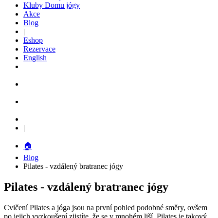
Kluby Domu jógy
Akce
Blog
|
Eshop
Rezervace
English
|
🏠
Blog
Pilates - vzdálený bratranec jógy
Pilates - vzdálený bratranec jógy
Cvičení Pilates a jóga jsou na první pohled podobné směry, ovšem
po jejich vyzkoušení zjistíte, že se v mnohém liší. Pilates je takový