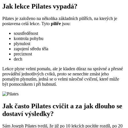
Jak lekce Pilates vypadá?
Pilates je založeno na několika základních pilířích, na kterých je
postavena celá lekce. Tyto
pilíře
jsou:
soustředěnost
kontrola pohybu
plynulost
zapojení středu těla
preciznost
dech
Lekce plyne velmi pomalu, ale je kladen důraz na správné a přesné
provádění jednotlivých cviků, proto se nenechte zmást jeho
pomalým plynutím, jedná se o velmi náročné cvičení, které může
být pomocníkem i při hubnutí.
Jak často Pilates cvičit a za jak dlouho se
dostaví výsledky?
Sám Joseph Pilates tvrdil, že již po 10 lekcích pocítíte rozdíl, po 20