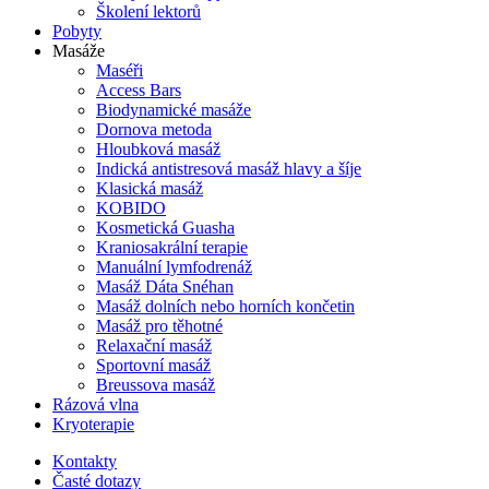
Školení lektorů
Pobyty
Masáže
Maséři
Access Bars
Biodynamické masáže
Dornova metoda
Hloubková masáž
Indická antistresová masáž hlavy a šíje
Klasická masáž
KOBIDO
Kosmetická Guasha
Kraniosakrální terapie
Manuální lymfodrenáž
Masáž Dáta Snéhan
Masáž dolních nebo horních končetin
Masáž pro těhotné
Relaxační masáž
Sportovní masáž
Breussova masáž
Rázová vlna
Kryoterapie
Kontakty
Časté dotazy