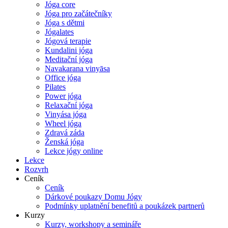
Jóga core
Jóga pro začátečníky
Jóga s dětmi
Jógalates
Jógová terapie
Kundalini jóga
Meditační jóga
Navakarana vinyāsa
Office jóga
Pilates
Power jóga
Relaxační jóga
Vinyása jóga
Wheel jóga
Zdravá záda
Ženská jóga
Lekce jógy online
Lekce
Rozvrh
Ceník
Ceník
Dárkové poukazy Domu Jógy
Podmínky uplatnění benefitů a poukázek partnerů
Kurzy
Kurzy, workshopy a semináře