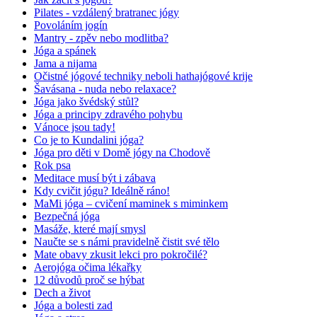
Pilates - vzdálený bratranec jógy
Povoláním jogín
Mantry - zpěv nebo modlitba?
Jóga a spánek
Jama a nijama
Očistné jógové techniky neboli hathajógové krije
Šavásana - nuda nebo relaxace?
Jóga jako švédský stůl?
Jóga a principy zdravého pohybu
Vánoce jsou tady!
Co je to Kundalini jóga?
Jóga pro děti v Domě jógy na Chodově
Rok psa
Meditace musí být i zábava
Kdy cvičit jógu? Ideálně ráno!
MaMi jóga – cvičení maminek s miminkem
Bezpečná jóga
Masáže, které mají smysl
Naučte se s námi pravidelně čistit své tělo
Mate obavy zkusit lekci pro pokročilé?
Aerojóga očima lékařky
12 důvodů proč se hýbat
Dech a život
Jóga a bolesti zad