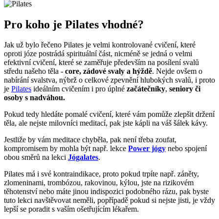
Pro koho je Pilates vhodné?
Jak už bylo řečeno Pilates je velmi kontrolované cvičení, které
oproti józe postrádá spirituální část, nicméně se jedná o velmi
efektivní cvičení, které se zaměřuje především na posílení svalů
středu našeho těla -
core, zádové svaly a hýždě
. Nejde ovšem o
nabírání svalstva, nýbrž o celkové zpevnění hlubokých svalů, i proto
je
Pilates
ideálním cvičením i pro úplné
začátečníky
,
seniory či
osoby s nadváhou.
Pokud tedy hledáte pomalé cvičení, které vám pomůže zlepšit držení
těla, ale nejste milovníci meditací, pak jste kápli na váš šálek kávy.
Jestliže by vám meditace chyběla, pak není třeba zoufat,
kompromisem by mohla být např. lekce
Power jógy
nebo spojení
obou směrů na lekci
Jógalates
.
Pilates má i své kontraindikace, proto pokud trpíte např. záněty,
zlomeninami, trombózou, rakovinou, kýlou, jste na rizikovém
těhotenství nebo máte jinou indispozici podobného rázu, pak byste
tuto lekci navštěvovat neměli, popřípadě pokud si nejste jisti, je vždy
lepší se poradit s vaším ošetřujícím lékařem.