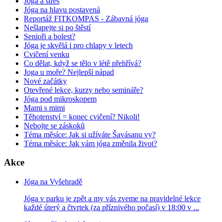
Jóga a stres
Jóga na hlavu postavená
Reportáž FITKOMPAS - Zábavná jóga
Nešlapejte si po štěstí
Senioři a bolest?
Jóga je skvělá i pro chlapy v letech
Cvičení venku
Co dělat, když se tělo v létě přehřívá?
Joga u moře? Nejlepší nápad
Nové začátky
Otevřené lekce, kurzy nebo semináře?
Jóga pod mikroskopem
Mami s mimi
Těhotenství = konec cvičení? Nikoli!
Nebojte se záskoků
Téma měsíce: Jak si užíváte Šavásanu vy?
Téma měsíce: Jak vám jóga změnila život?
Akce
Jóga na Vyšehradě
Jóga v parku je zpět a my vás zveme na pravidelné lekce
každé úterý a čtvrtek (za příznivého počasí) v 18:00 v ...