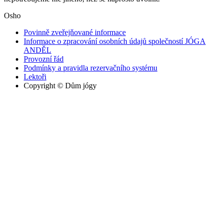
Osho
Povinně zveřejňované informace
Informace o zpracování osobních údajů společností JÓGA
ANDĚL
Provozní řád
Podmínky a pravidla rezervačního systému
Lektoři
Copyright © Dům jógy