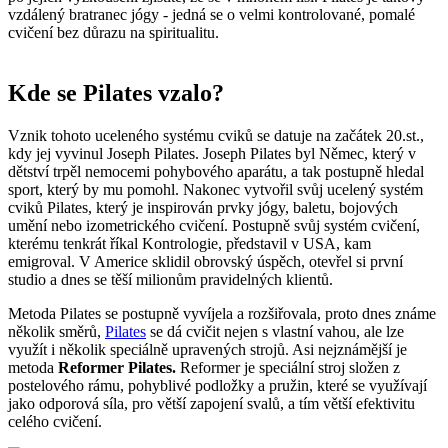
vzdálený bratranec jógy - jedná se o velmi kontrolované, pomalé
cvičení bez důrazu na spiritualitu.
Kde se Pilates vzalo?
Vznik tohoto uceleného systému cviků se datuje na začátek 20.st.,
kdy jej vyvinul Joseph Pilates. Joseph Pilates byl Němec, který v
dětství trpěl nemocemi pohybového aparátu, a tak postupně hledal
sport, který by mu pomohl. Nakonec vytvořil svůj ucelený systém
cviků Pilates, který je inspirován prvky jógy, baletu, bojových
umění nebo izometrického cvičení. Postupně svůj systém cvičení,
kterému tenkrát říkal Kontrologie, představil v USA, kam
emigroval. V Americe sklidil obrovský úspěch, otevřel si první
studio a dnes se těší milionům pravidelných klientů.
Metoda Pilates se postupně vyvíjela a rozšiřovala, proto dnes známe
několik směrů,
Pilates
se dá cvičit nejen s vlastní vahou, ale lze
využít i několik speciálně upravených strojů. Asi nejznámější je
metoda
Reformer Pilates.
Reformer je speciální stroj složen z
postelového rámu, pohyblivé podložky a pružin, které se využívají
jako odporová síla, pro větší zapojení svalů, a tím větší efektivitu
celého cvičení.