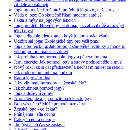
žít déle a kvalitněji
Jóga pro muže: Proč muži potřebují jógu víc, než si myslí
Věda o józe: Co skutečně říkají moderní studie?
Fakta a mýty na jógových lekcích
Jóga pro děti: Hravé tipy na doma, jak zabavit dítě a rozvíjet
tělo i mysl
Jóga a digitální detox aneb když je obrazovka všude
Udržitelná jóga: Ekologické tipy pro vaši praxi
Jóga a biohacking: Jak propojit starověké techniky s moderní
vědou pro optimalizaci zdraví
Jak probíhá kurz hormonální jógy a pánevního dna
Jarní energie: Jak pomocí jógy a stravy podpořit tělo a mysl
Nový rok: Jak si dát předsevzetí a nechat minulost za sebou
Jak podpořit imunitu na podzim
Ranní jógová rutina
Jaký vliv mají hormony na ženské tělo?
Jak zhubnout pomocí jógy?
Jóga a duševní zdraví
Aromaterapie a její použití na lekcích jógy
Bolí vás něco? Může pomoci rázová vlna
Ženská jóga - co čekat?
Pránájáma - síla dechu
Čakry - centra energie
Jin jóga aneb čas se zastavit
Jak začít s jógou?