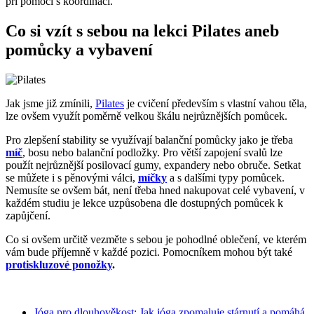
při pomoci s koordinací.
Co si vzít s sebou na lekci Pilates aneb
pomůcky a vybavení
Jak jsme již zmínili,
Pilates
je cvičení především s vlastní vahou těla,
lze ovšem využít poměrně velkou škálu nejrůznějších pomůcek.
Pro zlepšení stability se využívají balanční pomůcky jako je třeba
míč
, bosu nebo balanční podložky. Pro větší zapojení svalů lze
použít nejrůznější posilovací gumy, expandery nebo obruče. Setkat
se můžete i s pěnovými válci,
míčky
a s dalšími typy pomůcek.
Nemusíte se ovšem bát, není třeba hned nakupovat celé vybavení, v
každém studiu je lekce uzpůsobena dle dostupných pomůcek k
zapůjčení.
Co si ovšem určitě vezměte s sebou je pohodlné oblečení, ve kterém
vám bude příjemně v každé pozici. Pomocníkem mohou být také
protiskluzové ponožky
.
Jóga pro dlouhověkost: Jak jóga zpomaluje stárnutí a pomáhá