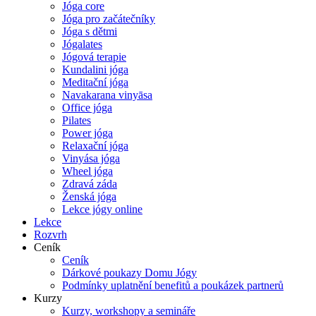
Jóga core
Jóga pro začátečníky
Jóga s dětmi
Jógalates
Jógová terapie
Kundalini jóga
Meditační jóga
Navakarana vinyāsa
Office jóga
Pilates
Power jóga
Relaxační jóga
Vinyása jóga
Wheel jóga
Zdravá záda
Ženská jóga
Lekce jógy online
Lekce
Rozvrh
Ceník
Ceník
Dárkové poukazy Domu Jógy
Podmínky uplatnění benefitů a poukázek partnerů
Kurzy
Kurzy, workshopy a semináře