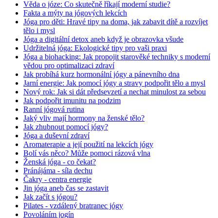
Věda o józe: Co skutečně říkají moderní studie?
Fakta a mýty na jógových lekcích
Jóga pro děti: Hravé tipy na doma, jak zabavit dítě a rozvíjet
tělo i mysl
Jóga a digitální detox aneb když je obrazovka všude
Udržitelná jóga: Ekologické tipy pro vaši praxi
Jóga a biohacking: Jak propojit starověké techniky s moderní
vědou pro optimalizaci zdraví
Jak probíhá kurz hormonální jógy a pánevního dna
Jarní energie: Jak pomocí jógy a stravy podpořit tělo a mysl
Nový rok: Jak si dát předsevzetí a nechat minulost za sebou
Jak podpořit imunitu na podzim
Ranní jógová rutina
Jaký vliv mají hormony na ženské tělo?
Jak zhubnout pomocí jógy?
Jóga a duševní zdraví
Aromaterapie a její použití na lekcích jógy
Bolí vás něco? Může pomoci rázová vlna
Ženská jóga - co čekat?
Pránájáma - síla dechu
Čakry - centra energie
Jin jóga aneb čas se zastavit
Jak začít s jógou?
Pilates - vzdálený bratranec jógy
Povoláním jogín