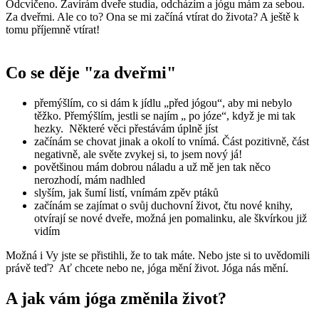
Odcvičeno. Zavírám dveře studia, odcházím a jógu mám za sebou.
Za dveřmi. Ale co to? Ona se mi začíná vtírat do života? A ještě k
tomu příjemně vtírat!
Co se děje "za dveřmi"
přemýšlím, co si dám k jídlu „před jógou“, aby mi nebylo
těžko. Přemýšlím, jestli se najím „ po józe“, když je mi tak
hezky. Některé věci přestávám úplně jíst
začínám se chovat jinak a okolí to vnímá. Část pozitivně, část
negativně, ale světe zvykej si, to jsem nový já!
povětšinou mám dobrou náladu a už mě jen tak něco
nerozhodí, mám nadhled
slyším, jak šumí listí, vnímám zpěv ptáků
začínám se zajímat o svůj duchovní život, čtu nové knihy,
otvírají se nové dveře, možná jen pomalinku, ale škvírkou již
vidím
Možná i Vy jste se přistihli, že to tak máte. Nebo jste si to uvědomili
právě teď? Ať chcete nebo ne, jóga mění život. Jóga nás mění.
A jak vám jóga změnila život?