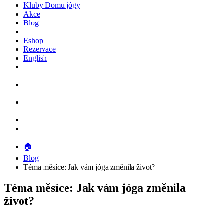
Kluby Domu jógy
Akce
Blog
|
Eshop
Rezervace
English
|
🏠
Blog
Téma měsíce: Jak vám jóga změnila život?
Téma měsíce: Jak vám jóga změnila
život?