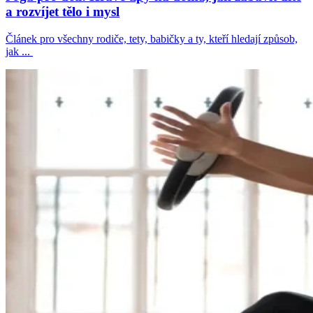
a rozvíjet tělo i mysl
Článek pro všechny rodiče, tety, babičky a ty, kteří hledají způsob,
jak ...