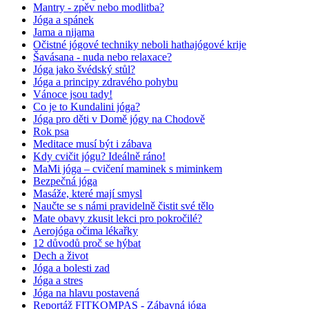
Mantry - zpěv nebo modlitba?
Jóga a spánek
Jama a nijama
Očistné jógové techniky neboli hathajógové krije
Šavásana - nuda nebo relaxace?
Jóga jako švédský stůl?
Jóga a principy zdravého pohybu
Vánoce jsou tady!
Co je to Kundalini jóga?
Jóga pro děti v Domě jógy na Chodově
Rok psa
Meditace musí být i zábava
Kdy cvičit jógu? Ideálně ráno!
MaMi jóga – cvičení maminek s miminkem
Bezpečná jóga
Masáže, které mají smysl
Naučte se s námi pravidelně čistit své tělo
Mate obavy zkusit lekci pro pokročilé?
Aerojóga očima lékařky
12 důvodů proč se hýbat
Dech a život
Jóga a bolesti zad
Jóga a stres
Jóga na hlavu postavená
Reportáž FITKOMPAS - Zábavná jóga