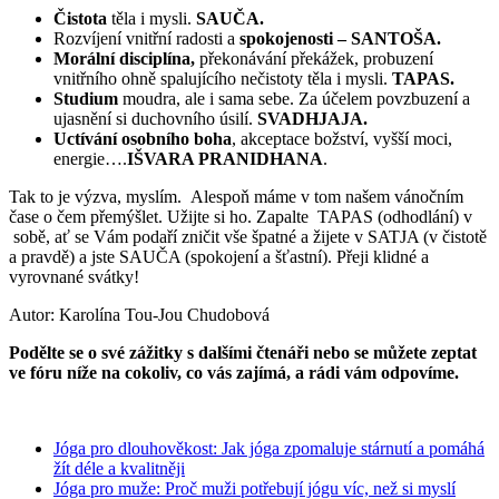
Čistota
těla i mysli.
SAUČA.
Rozvíjení vnitřní radosti a
spokojenosti – SANTOŠA.
Morální disciplína,
překonávání překážek, probuzení
vnitřního ohně spalujícího nečistoty těla i mysli.
TAPAS.
Studium
moudra, ale i sama sebe. Za účelem povzbuzení a
ujasnění si duchovního úsilí.
SVADHJAJA.
Uctívání osobního boha
, akceptace božství, vyšší moci,
energie….
IŠVARA PRANIDHANA
.
Tak to je výzva, myslím. Alespoň máme v tom našem vánočním
čase o čem přemýšlet. Užijte si ho. Zapalte TAPAS (odhodlání) v
sobě, ať se Vám podaří zničit vše špatné a žijete v SATJA (v čistotě
a pravdě) a jste SAUČA (spokojení a šťastní). Přeji klidné a
vyrovnané svátky!
Autor: Karolína Tou-Jou Chudobová
Podělte se o své zážitky s dalšími čtenáři nebo se můžete zeptat
ve fóru níže na cokoliv, co vás zajímá, a rádi vám odpovíme.
Jóga pro dlouhověkost: Jak jóga zpomaluje stárnutí a pomáhá
žít déle a kvalitněji
Jóga pro muže: Proč muži potřebují jógu víc, než si myslí