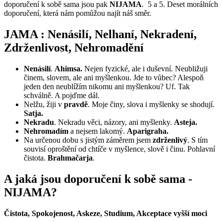
doporučení k sobě sama jsou pak
NIJAMA
. 5 a 5. Deset morálních
doporučení, která nám pomůžou najít náš směr.
JAMA : Nenásilí, Nelhaní, Nekradení,
Zdrženlivost, Nehromadění
Nenásilí
.
Ahimsa.
Nejen fyzické, ale i duševní. Neubližuji
činem, slovem, ale ani myšlenkou. Jde to vůbec? Alespoň
jeden den neublížím nikomu ani myšlenkou? Uf. Tak
schválně. A pojďme dál.
Nelžu, žiji v
pravdě
. Moje činy, slova i myšlenky se shodují.
Satja.
Nekradu
. Nekradu věci, názory, ani myšlenky.
Asteja.
Nehromadím
a nejsem lakomý.
Aparigraha.
Na určenou dobu s jistým záměrem jsem
zdrženlivý
. S tím
souvisí oproštění od chtíče v myšlence, slově i činu. Pohlavní
čistota.
Brahmačarja
.
A jaká jsou doporučení k sobě sama -
NIJAMA?
Čistota, Spokojenost, Askeze, Studium, Akceptace vyšší moci