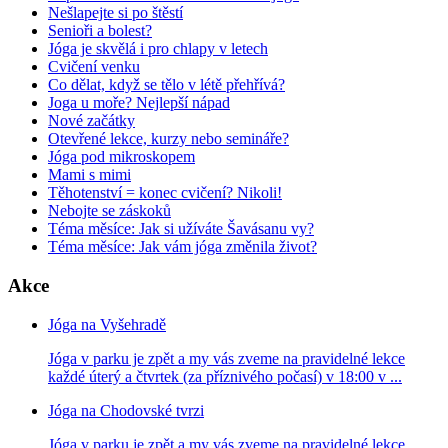
Nešlapejte si po štěstí
Senioři a bolest?
Jóga je skvělá i pro chlapy v letech
Cvičení venku
Co dělat, když se tělo v létě přehřívá?
Joga u moře? Nejlepší nápad
Nové začátky
Otevřené lekce, kurzy nebo semináře?
Jóga pod mikroskopem
Mami s mimi
Těhotenství = konec cvičení? Nikoli!
Nebojte se záskoků
Téma měsíce: Jak si užíváte Šavásanu vy?
Téma měsíce: Jak vám jóga změnila život?
Akce
Jóga na Vyšehradě
Jóga v parku je zpět a my vás zveme na pravidelné lekce
každé úterý a čtvrtek (za příznivého počasí) v 18:00 v ...
Jóga na Chodovské tvrzi
Jóga v parku je zpět a my vás zveme na pravidelné lekce