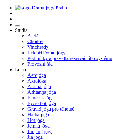
Studia
Anděl
Chodov
Vinohrady
Lektoři Domu jógy
Podmínky a pravidla rezervačního systému
Provozní řád
Lekce
Aerojóga
Akrojóga
Aroma jóga
Ashtanga jóga
Fitness - jóga
Fyzio hot jóga
Gravid jóga pro těhotné
Hatha jóga
Hot jóga
Jemná jóga
Jin jang jóga
Jin jóga