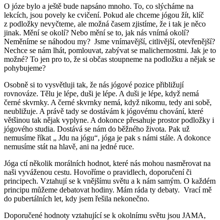
O józe bylo a ještě bude napsáno mnoho. To, co slýcháme na
lekcích, jsou povely ke cvičení. Pokud ale chceme jógou žít, klíč
z podložky nevyčteme, ale možná časem zjistíme, že i tak je něco
jinak. Mění se okolí? Nebo mění se to, jak nás vnímá okolí?
Neměníme se náhodou my? Jsme vnímavější, citlivější, otevřenější?
Nechce se nám lhát, pomlouvat, zabývat se malichernostmi. Jak je to
možné? To jen pro to, že si občas stoupneme na podložku a nějak se
pohybujeme?
Osobně si to vysvětluji tak, že nás jógové pozice přibližují
rovnováze. Tělu je lépe, duši je lépe. A duši je lépe, když nemá
černé skvrnky. A černé skvrnky nemá, když nikomu, tedy ani sobě,
neubližuje. A právě tady se dostávám k jógovému chování, které
většinou tak nějak vyplyne. A dokonce přesahuje prostor podložky i
jógového studia. Dostává se nám do běžného života. Pak už
nemusíme říkat „ Jdu na jógu“, jóga je pak s námi stále. A dokonce
nemusíme stát na hlavě, ani na jedné ruce.
Jóga ctí několik morálních hodnot, které nás mohou nasměrovat na
naši vyváženou cestu. Hovoříme o pravidlech, doporučení či
principech. Vztahují se k vnějšímu světu a k nám samým. O každém
principu můžeme debatovat hodiny. Mám ráda ty debaty. Vrací mě
do pubertálních let, kdy jsem řešila nekonečno.
Doporučené hodnoty vztahující se k okolnímu světu jsou JAMA,