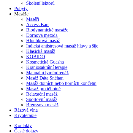
Školení lektorů
Pobyty
Masáže
Maséři
Access Bars
Biodynamické masáže
Dornova metoda
Hloubková masáž
Indická antistresová masáž hlavy a šíje
Klasická masáž
KOBIDO
Kosmetická Guasha
Kraniosakrální terapie
Manuální lymfodrenáž
Masáž Dáta Snéhan
Masáž dolních nebo horních končetin
Masáž pro těhotné
Relaxační masáž
Sportovní masáž
Breussova masáž
Rázová vlna
Kryoterapie
Kontakty
Časté dotazy