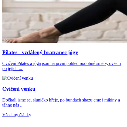
Pilates - vzdálený bratranec jógy
Cvičení Pilates a jóga jsou na první pohled podobné směry, ovšem
po jejich ...
Cvičení venku
Dočkali jsme se, sluníčko hřeje, po bundách shazujeme i mikiny a
táhne nás ...
Všechny články