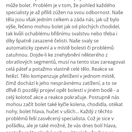
může bolet. Problém je v tom, že pohled každého
specialisty je až příliš zúžen na svou odbornost. Naše
těla jsou však jedním celkem a záda nás, jak už bylo
výše, řečeno mohou bolet jak od plochých chodidel,
tak kvůli ochablému břišnímu svalstvu nebo třeba i
díky špatně zasazené čelisti. Naše svaly se
automaticky zpevní a v místě bolesti či problémů
zatuhnou. Dojde-li ke znehybnění některého z
obratlových segmentů, musí na tento stav zareagovat
celá páteř a potažmo vlastně celé tělo. Reakce se
řetězí. Tělo kompenzuje přetížení v jednom místě,
čímž dochází k jeho nesprávnému zatížení, a to se
dřívě či později projeví opět bolestí v jiném bodě - a
celý kolotoč akce a reakce pokračuje. Postupně nás
mohou začít bolet také kyčle kolena, chodidla, otékat
nohy, bolet hlava, hučet v uších... Každý z těchto
problémů řeší zasvěcený specialista. Což je sice v
pořádku, ale je také možné, že vás dnes bolí hlava,