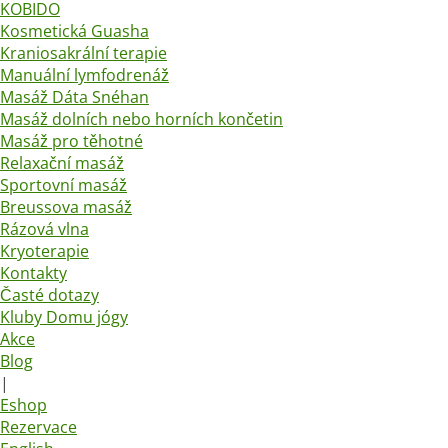
KOBIDO
Kosmetická Guasha
Kraniosakrální terapie
Manuální lymfodrenáž
Masáž Dáta Snéhan
Masáž dolních nebo horních končetin
Masáž pro těhotné
Relaxační masáž
Sportovní masáž
Breussova masáž
Rázová vlna
Kryoterapie
Kontakty
Časté dotazy
Kluby Domu jógy
Akce
Blog
|
Eshop
Rezervace