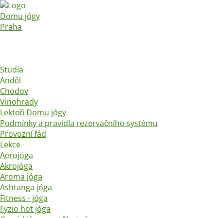
Studia
Anděl
Chodov
Vinohrady
Lektoři Domu jógy
Podmínky a pravidla rezervačního systému
Provozní řád
Lekce
Aerojóga
Akrojóga
Aroma jóga
Ashtanga jóga
Fitness - jóga
Fyzio hot jóga