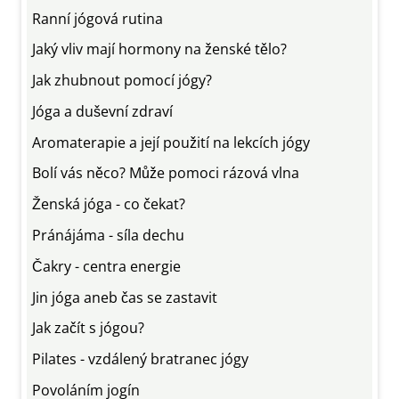
Ranní jógová rutina
Jaký vliv mají hormony na ženské tělo?
Jak zhubnout pomocí jógy?
Jóga a duševní zdraví
Aromaterapie a její použití na lekcích jógy
Bolí vás něco? Může pomoci rázová vlna
Ženská jóga - co čekat?
Pránájáma - síla dechu
Čakry - centra energie
Jin jóga aneb čas se zastavit
Jak začít s jógou?
Pilates - vzdálený bratranec jógy
Povoláním jogín