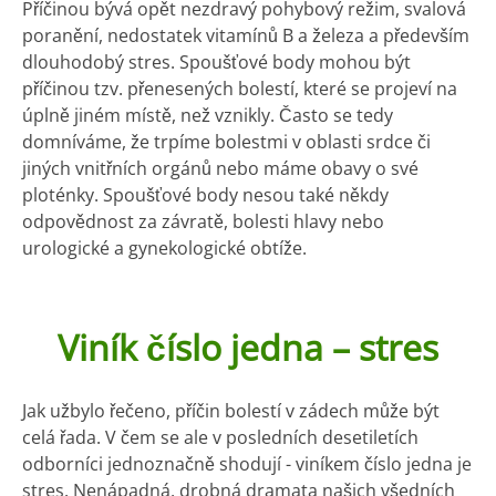
Příčinou bývá opět nezdravý pohybový režim, svalová
poranění, nedostatek vitamínů B a železa a především
dlouhodobý stres. Spoušťové body mohou být
příčinou tzv. přenesených bolestí, které se projeví na
úplně jiném místě, než vznikly. Často se tedy
domníváme, že trpíme bolestmi v oblasti srdce či
jiných vnitřních orgánů nebo máme obavy o své
ploténky. Spoušťové body nesou také někdy
odpovědnost za závratě, bolesti hlavy nebo
urologické a gynekologické obtíže.
Viník číslo jedna – stres
Jak užbylo řečeno, příčin bolestí v zádech může být
celá řada. V čem se ale v posledních desetiletích
odborníci jednoznačně shodují - viníkem číslo jedna je
stres. Nenápadná, drobná dramata našich všedních