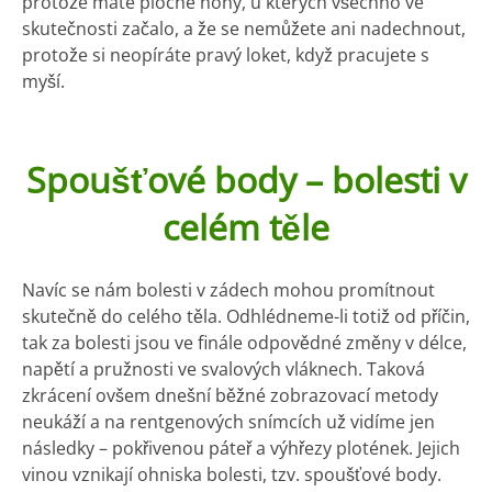
protože máte ploché nohy, u kterých všechno ve
skutečnosti začalo, a že se nemůžete ani nadechnout,
protože si neopíráte pravý loket, když pracujete s
myší.
Spoušťové body – bolesti v
celém těle
Navíc se nám bolesti v zádech mohou promítnout
skutečně do celého těla. Odhlédneme-li totiž od příčin,
tak za bolesti jsou ve finále odpovědné změny v délce,
napětí a pružnosti ve svalových vláknech. Taková
zkrácení ovšem dnešní běžné zobrazovací metody
neukáží a na rentgenových snímcích už vidíme jen
následky – pokřivenou páteř a výhřezy plotének. Jejich
vinou vznikají ohniska bolesti, tzv. spoušťové body.