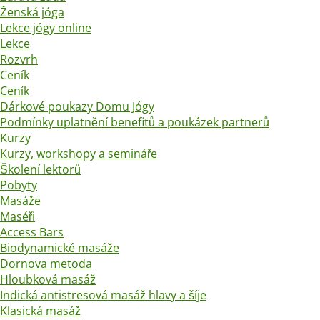
Ženská jóga
Lekce jógy online
Lekce
Rozvrh
Ceník
Ceník
Dárkové poukazy Domu Jógy
Podmínky uplatnění benefitů a poukázek partnerů
Kurzy
Kurzy, workshopy a semináře
Školení lektorů
Pobyty
Masáže
Maséři
Access Bars
Biodynamické masáže
Dornova metoda
Hloubková masáž
Indická antistresová masáž hlavy a šíje
Klasická masáž