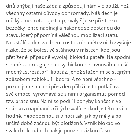
dnů ohýbají naše záda a způsobují nám víc potíží, než
všechny ostatní důvody dohromady. Náš dech je
mělký a neprotahuje trup, svaly šíje se při stresu
bezděky lehce napínají a nakonec se dostanou do
stavu, který připomíná válečnou mobilizaci státu.
Neustálé a den za dnem rostoucí napětí v nich zvyšuje
riziko, že se bolestivě stáhnou v místech, kde jsou
přetížené, případně vyvolají blokádu páteře. Na spodní
straně zad reaguje na psychickou nerovnováhu další
mocný „stresátor“ iliopsáz, jehož stažením se stejným
způsobem zablokují i bedra. A to není všechno -
pokud jsme nuceni přes den příliš často potlačovat
své emoce, vyrovnává se s nimi organismus pomocí
tzv. práce snů. Na ní se podílí i pohyby končetin ve
spánku a napínání určitých svalů. Pokud je této práce
hodně, neodpočinou si v noci tak, jak by měly a po
určité době začnou být přetížené. Vznik blokád ve
svalech i kloubech pak je pouze otázkou času.