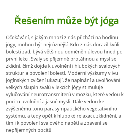
Řešením může být jóga
Očekávání, s jakým mnozí z nás přichází na hodinu
jógy, mohou být nejrůznější. Kdo z nás dorazil kvůli
bolesti zad, bývá většinou odměněn úlevou hned po
první lekci. Svaly se příjemně protáhnou a mysl se
zklidní, čímž dojde k uvolnění i hlubokých svalových
struktur a povolení bolestí. Moderní výzkumy vlivu
jogínských cvičení ukazují, že napínání a uvolňování
velkých skupin svalů v lekcích jógy stimuluje
vylučování neurotransmiterů v mozku, které vedou k
pocitu uvolnění a jasné mysli. Dále vedou ke
zvýšenému tonu parasympatického vegetativního
systému, a tedy opět k hluboké relaxaci, zklidnění, a
tím i k povolení svalového napětí a zbavení se
nepříjemných pocitů.