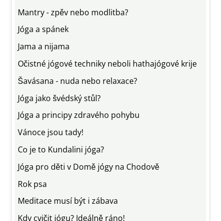
Mantry - zpěv nebo modlitba?
Jóga a spánek
Jama a nijama
Očistné jógové techniky neboli hathajógové krije
Šavásana - nuda nebo relaxace?
Jóga jako švédský stůl?
Jóga a principy zdravého pohybu
Vánoce jsou tady!
Co je to Kundalini jóga?
Jóga pro děti v Domě jógy na Chodově
Rok psa
Meditace musí být i zábava
Kdy cvičit jógu? Ideálně ráno!