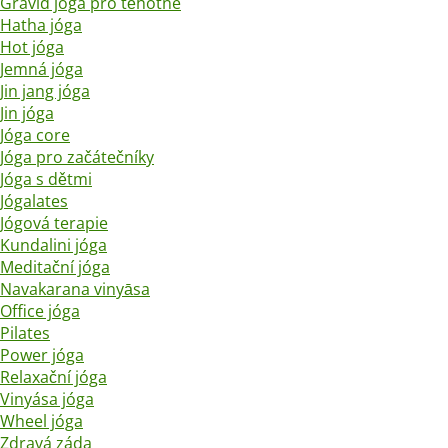
Gravid jóga pro těhotné
Hatha jóga
Hot jóga
Jemná jóga
Jin jang jóga
Jin jóga
Jóga core
Jóga pro začátečníky
Jóga s dětmi
Jógalates
Jógová terapie
Kundalini jóga
Meditační jóga
Navakarana vinyāsa
Office jóga
Pilates
Power jóga
Relaxační jóga
Vinyása jóga
Wheel jóga
Zdravá záda