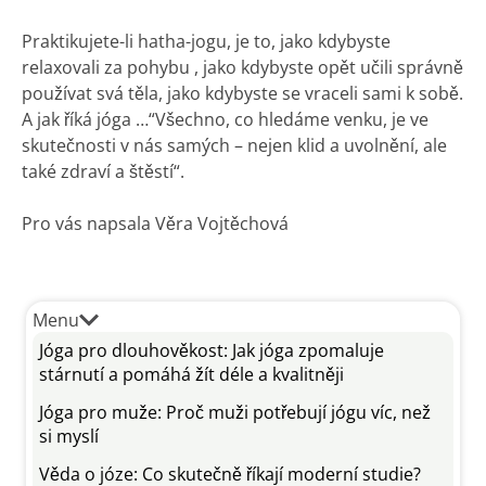
Praktikujete-li hatha-jogu, je to, jako kdybyste
relaxovali za pohybu , jako kdybyste opět učili správně
používat svá těla, jako kdybyste se vraceli sami k sobě.
A jak říká jóga …“Všechno, co hledáme venku, je ve
skutečnosti v nás samých – nejen klid a uvolnění, ale
také zdraví a štěstí“.
Pro vás napsala Věra Vojtěchová
Menu
Jóga pro dlouhověkost: Jak jóga zpomaluje
stárnutí a pomáhá žít déle a kvalitněji
Jóga pro muže: Proč muži potřebují jógu víc, než
si myslí
Věda o józe: Co skutečně říkají moderní studie?