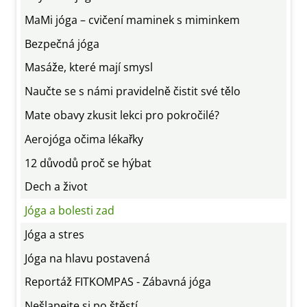
MaMi jóga – cvičení maminek s miminkem
Bezpečná jóga
Masáže, které mají smysl
Naučte se s námi pravidelně čistit své tělo
Mate obavy zkusit lekci pro pokročilé?
Aerojóga očima lékařky
12 důvodů proč se hýbat
Dech a život
Jóga a bolesti zad
Jóga a stres
Jóga na hlavu postavená
Reportáž FITKOMPAS - Zábavná jóga
Nešlapejte si po štěstí