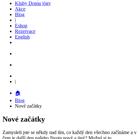
Kluby Domu jógy
Akce
Blog
|
Eshop
Rezervace
English
|
🏠
Blog
Nové začátky
Nové začátky
Zamysleli jste se někdy nad tím, co každý den všechno začínáme a v
čem je další den našeho života nový a jiný? Možná si to