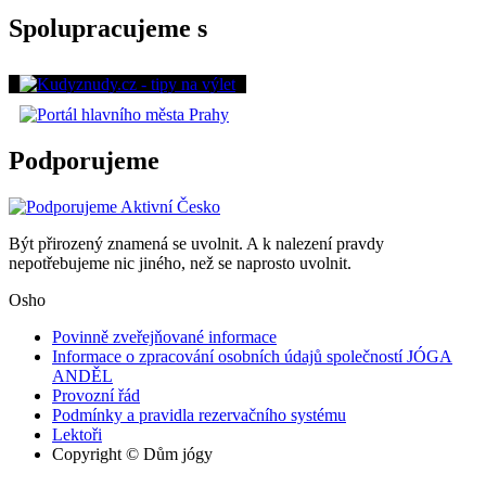
Spolupracujeme s
Podporujeme
Být přirozený znamená se uvolnit. A k nalezení pravdy
nepotřebujeme nic jiného, než se naprosto uvolnit.
Osho
Povinně zveřejňované informace
Informace o zpracování osobních údajů společností JÓGA
ANDĚL
Provozní řád
Podmínky a pravidla rezervačního systému
Lektoři
Copyright © Dům jógy