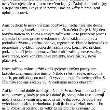
neuvědomujete, ale naprosto ve všem je jiný! Žádný den není stejný
a stejně tak i my, i když se to nezdá, jsme po každém probuzení
úplně jiní a noví.
Aniž bychom to nějak výrazně pociťovali, nechá naše tělo denně
zemřít miliony buněk a pro mnoho buněk našeho těla je každý den
novým startem do života a novým začátkem. Je to přirozený proces
a je dobré si tento proces uvědomovat. Je to základní projev a
podmínka života – změna, obnova, regenerace. Příroda kolem nás se
proměňuje v cyklech. Končí den začíná noc, končí léto, přichází
podzim, končí jedna minuta, začíná druhá, začínají nové vztahy,
nová práce, nové koníčky, nové projekty, nové zážitky, nová
přátelství….
Nové začátky máme každý z nás spojeny s jinými pocity, pro
každého znamenají něco jiného. Někdo se těší, raduje, někdo má
strach, pro někoho jsou nadějí či výzvou pro jiného nebezpečím. S
čím máte spojené začátky vy? S nadšením nebo s obavami?
Ani jedno není dobře nebo špatně. Protože nadšení a radost jakoby
nám ukazovaly, kudy je pro nás dobré jít, obavy nám zase ukazují
možná úskalí a varují nás, na co si máme dát pozor. Je dobré vše
vyhodnotit a pak se rozhodnout, jestli jít do nové zkušenosti nebo
nejít. Položit si otázky: Jak velký to má pro nás význam? Co