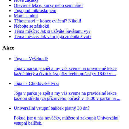
Nové začátky
Otevřené lekce, kurzy nebo semináře?
Jóga pod mikroskopem
Mami s mimi
Těhotenství = konec cvičení? Nikoli!
Nebojte se záskoků
Téma měsíce: Jak si užíváte Šavásanu vy?
Téma měsíce: Jak vám jóga změnila život?
Akce
Jóga na Vyšehradě
Jóga v parku je zpět a my vás zveme na pravidelné lekce
každé úterý a čtvrtek (za příznivého počasí) v 18:00 v ...
Jóga na Chodovské tvrzi
Jóga v parku je zpět a my vás zveme na pravidelné lekce
každou středu (za příznivého počasí) v 18:00 v parku na ...
Univerzální vstupní balíček platný 30 dní
Pokud jste u nás nováčky, můžete si zakoupit Univerzální
vstupní balíček.