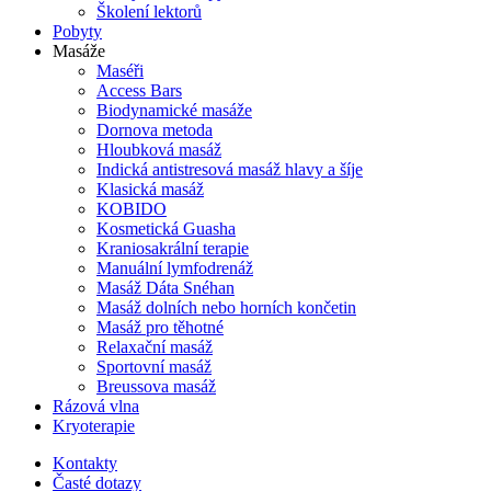
Školení lektorů
Pobyty
Masáže
Maséři
Access Bars
Biodynamické masáže
Dornova metoda
Hloubková masáž
Indická antistresová masáž hlavy a šíje
Klasická masáž
KOBIDO
Kosmetická Guasha
Kraniosakrální terapie
Manuální lymfodrenáž
Masáž Dáta Snéhan
Masáž dolních nebo horních končetin
Masáž pro těhotné
Relaxační masáž
Sportovní masáž
Breussova masáž
Rázová vlna
Kryoterapie
Kontakty
Časté dotazy