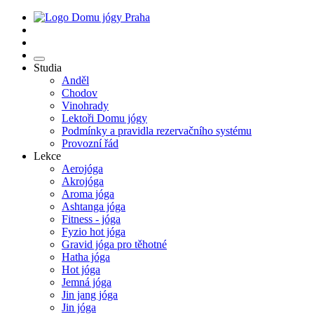
Studia
Anděl
Chodov
Vinohrady
Lektoři Domu jógy
Podmínky a pravidla rezervačního systému
Provozní řád
Lekce
Aerojóga
Akrojóga
Aroma jóga
Ashtanga jóga
Fitness - jóga
Fyzio hot jóga
Gravid jóga pro těhotné
Hatha jóga
Hot jóga
Jemná jóga
Jin jang jóga
Jin jóga