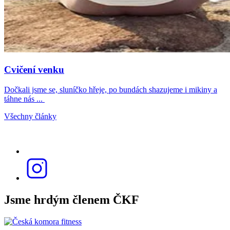
Cvičení venku
Dočkali jsme se, sluníčko hřeje, po bundách shazujeme i mikiny a
táhne nás ...
Všechny články
Jsme hrdým členem ČKF