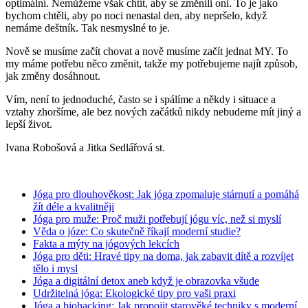
optimální. Nemůžeme však chtít, aby se změnili oni. To je jako
bychom chtěli, aby po noci nenastal den, aby nepršelo, když
nemáme deštník. Tak nesmyslné to je.
Nově se musíme začít chovat a nově musíme začít jednat MY. To
my máme potřebu něco změnit, takže my potřebujeme najít způsob,
jak změny dosáhnout.
Vím, není to jednoduché, často se i spálíme a někdy i situace a
vztahy zhoršíme, ale bez nových začátků nikdy nebudeme mít jiný a
lepší život.
Ivana Robošová a Jitka Sedlářová st.
Jóga pro dlouhověkost: Jak jóga zpomaluje stárnutí a pomáhá
žít déle a kvalitněji
Jóga pro muže: Proč muži potřebují jógu víc, než si myslí
Věda o józe: Co skutečně říkají moderní studie?
Fakta a mýty na jógových lekcích
Jóga pro děti: Hravé tipy na doma, jak zabavit dítě a rozvíjet
tělo i mysl
Jóga a digitální detox aneb když je obrazovka všude
Udržitelná jóga: Ekologické tipy pro vaši praxi
Jóga a biohacking: Jak propojit starověké techniky s moderní