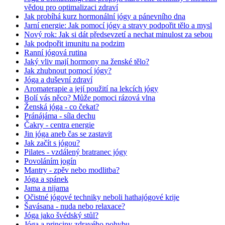
vědou pro optimalizaci zdraví
Jak probíhá kurz hormonální jógy a pánevního dna
Jarní energie: Jak pomocí jógy a stravy podpořit tělo a mysl
Nový rok: Jak si dát předsevzetí a nechat minulost za sebou
Jak podpořit imunitu na podzim
Ranní jógová rutina
Jaký vliv mají hormony na ženské tělo?
Jak zhubnout pomocí jógy?
Jóga a duševní zdraví
Aromaterapie a její použití na lekcích jógy
Bolí vás něco? Může pomoci rázová vlna
Ženská jóga - co čekat?
Pránájáma - síla dechu
Čakry - centra energie
Jin jóga aneb čas se zastavit
Jak začít s jógou?
Pilates - vzdálený bratranec jógy
Povoláním jogín
Mantry - zpěv nebo modlitba?
Jóga a spánek
Jama a nijama
Očistné jógové techniky neboli hathajógové krije
Šavásana - nuda nebo relaxace?
Jóga jako švédský stůl?
Jóga a principy zdravého pohybu