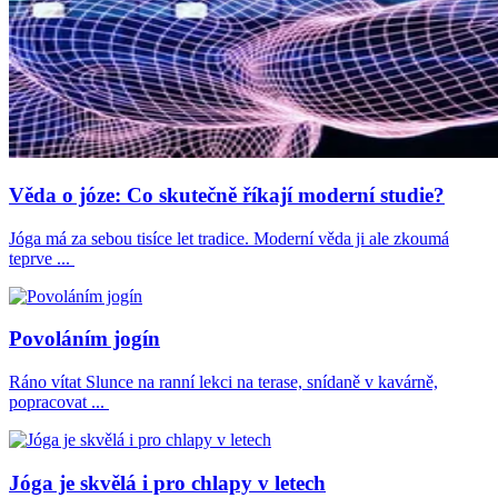
Věda o józe: Co skutečně říkají moderní studie?
Jóga má za sebou tisíce let tradice. Moderní věda ji ale zkoumá
teprve ...
Povoláním jogín
Ráno vítat Slunce na ranní lekci na terase, snídaně v kavárně,
popracovat ...
Jóga je skvělá i pro chlapy v letech