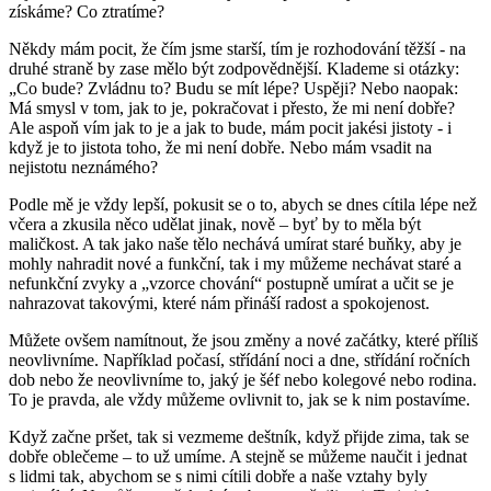
získáme? Co ztratíme?
Někdy mám pocit, že čím jsme starší, tím je rozhodování těžší - na
druhé straně by zase mělo být zodpovědnější. Klademe si otázky:
„Co bude? Zvládnu to? Budu se mít lépe? Uspěji? Nebo naopak:
Má smysl v tom, jak to je, pokračovat i přesto, že mi není dobře?
Ale aspoň vím jak to je a jak to bude, mám pocit jakési jistoty - i
když je to jistota toho, že mi není dobře. Nebo mám vsadit na
nejistotu neznámého?
Podle mě je vždy lepší, pokusit se o to, abych se dnes cítila lépe než
včera a zkusila něco udělat jinak, nově – byť by to měla být
maličkost. A tak jako naše tělo nechává umírat staré buňky, aby je
mohly nahradit nové a funkční, tak i my můžeme nechávat staré a
nefunkční zvyky a „vzorce chování“ postupně umírat a učit se je
nahrazovat takovými, které nám přináší radost a spokojenost.
Můžete ovšem namítnout, že jsou změny a nové začátky, které příliš
neovlivníme. Například počasí, střídání noci a dne, střídání ročních
dob nebo že neovlivníme to, jaký je šéf nebo kolegové nebo rodina.
To je pravda, ale vždy můžeme ovlivnit to, jak se k nim postavíme.
Když začne pršet, tak si vezmeme deštník, když přijde zima, tak se
dobře oblečeme – to už umíme. A stejně se můžeme naučit i jednat
s lidmi tak, abychom se s nimi cítili dobře a naše vztahy byly