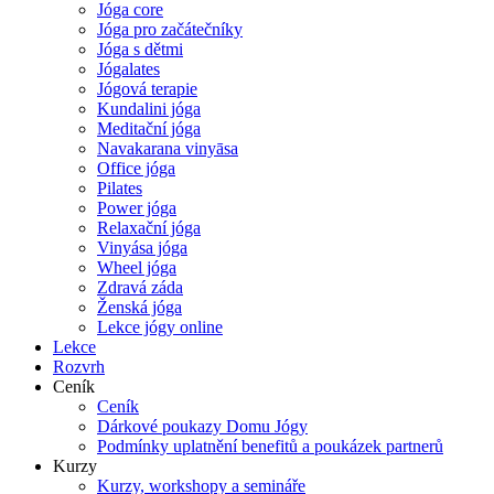
Jóga core
Jóga pro začátečníky
Jóga s dětmi
Jógalates
Jógová terapie
Kundalini jóga
Meditační jóga
Navakarana vinyāsa
Office jóga
Pilates
Power jóga
Relaxační jóga
Vinyása jóga
Wheel jóga
Zdravá záda
Ženská jóga
Lekce jógy online
Lekce
Rozvrh
Ceník
Ceník
Dárkové poukazy Domu Jógy
Podmínky uplatnění benefitů a poukázek partnerů
Kurzy
Kurzy, workshopy a semináře