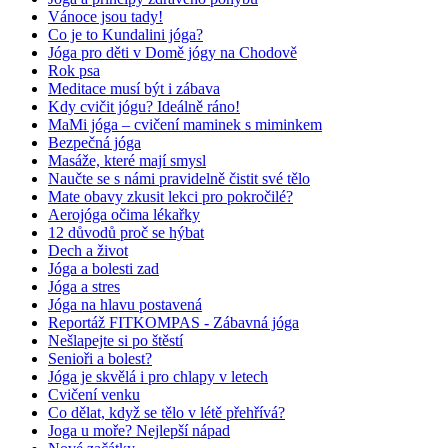
Vánoce jsou tady!
Co je to Kundalini jóga?
Jóga pro děti v Domě jógy na Chodově
Rok psa
Meditace musí být i zábava
Kdy cvičit jógu? Ideálně ráno!
MaMi jóga – cvičení maminek s miminkem
Bezpečná jóga
Masáže, které mají smysl
Naučte se s námi pravidelně čistit své tělo
Mate obavy zkusit lekci pro pokročilé?
Aerojóga očima lékařky
12 důvodů proč se hýbat
Dech a život
Jóga a bolesti zad
Jóga a stres
Jóga na hlavu postavená
Reportáž FITKOMPAS - Zábavná jóga
Nešlapejte si po štěstí
Senioři a bolest?
Jóga je skvělá i pro chlapy v letech
Cvičení venku
Co dělat, když se tělo v létě přehřívá?
Joga u moře? Nejlepší nápad