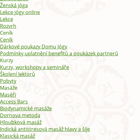
Ženská jóga
Lekce jógy online
Lekce
Rozvrh
Ceník
Ceník
Dárkové poukazy Domu Jógy
Podmínky uplatnění benefitů a poukázek partnerů
Kurzy
Kurzy, workshopy a semináře
Školení lektorů
Pobyty
Masáže
Maséři
Access Bars
Biodynamické masáže
Dornova metoda
Hloubková masáž
Indická antistresová masáž hlavy a šíje
Klasická masáž