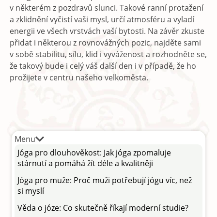
v některém z pozdravů slunci. Takové ranní protažení
a zklidnění vyčistí vaši mysl, určí atmosféru a vyladí
energii ve všech vrstvách vaší bytosti. Na závěr zkuste
přidat i některou z rovnovážných pozic, najděte sami
v sobě stabilitu, sílu, klid i vyváženost a rozhodněte se,
že takový bude i celý váš další den i v případě, že ho
prožijete v centru našeho velkoměsta.
Menu
Jóga pro dlouhověkost: Jak jóga zpomaluje
stárnutí a pomáhá žít déle a kvalitněji
Jóga pro muže: Proč muži potřebují jógu víc, než
si myslí
Věda o józe: Co skutečně říkají moderní studie?