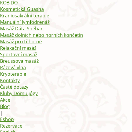
KOBIDO
Kosmetická Guasha
Kraniosakrální terapie
Manuální lymfodrenáž
Masáž Dáta Snéhan
Masáž dolních nebo horních končetin
Masáž pro těhotné
Relaxační masáž
Sportovní masáž
Breussova masáž
Rázová vlna
Kryoterapie
Kontakty
Časté dotazy
Kluby Domu jógy
Akce
Blog
|
Eshop
Rezervace