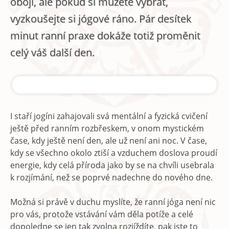
obojí, ale pokud si můžete vybrat,
vyzkoušejte si jógové ráno. Pár desítek
minut ranní praxe dokáže totiž proměnit
celý váš další den.
I staří jogíni zahajovali svá mentální a fyzická cvičení
ještě před ranním rozbřeskem, v onom mystickém
čase, kdy ještě není den, ale už není ani noc. V čase,
kdy se všechno okolo ztiší a vzduchem doslova proudí
energie, kdy celá příroda jako by se na chvíli usebrala
k rozjímání, než se poprvé nadechne do nového dne.
Možná si právě v duchu myslíte, že ranní jóga není nic
pro vás, protože vstávání vám děla potíže a celé
dopoledne se jen tak zvolna rozjíždíte, pak jste to