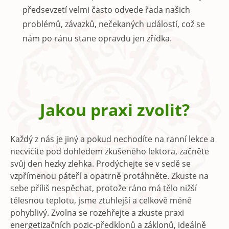
předsevzetí velmi často odvede řada našich
problémů, závazků, nečekaných událostí, což se
nám po ránu stane opravdu jen zřídka.
Jakou praxi zvolit?
Každý z nás je jiný a pokud nechodíte na ranní lekce a
necvičíte pod dohledem zkušeného lektora, začněte
svůj den hezky zlehka. Prodýchejte se v sedě se
vzpřímenou páteří a opatrně protáhněte. Zkuste na
sebe příliš nespěchat, protože ráno má tělo nižší
tělesnou teplotu, jsme ztuhlejší a celkově méně
pohyblivý. Zvolna se rozehřejte a zkuste praxi
energetizačních pozic-předklonů a záklonů, ideálně