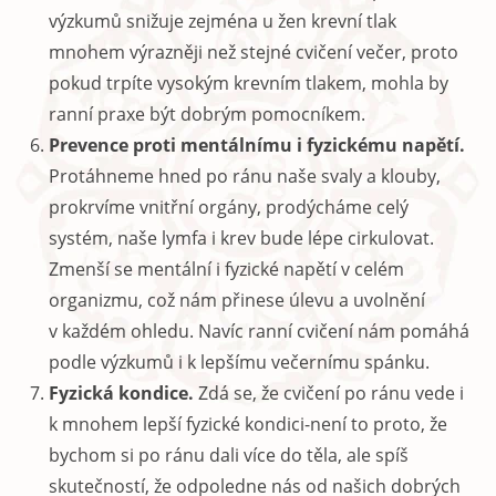
výzkumů snižuje zejména u žen krevní tlak
mnohem výrazněji než stejné cvičení večer, proto
pokud trpíte vysokým krevním tlakem, mohla by
ranní praxe být dobrým pomocníkem.
Prevence proti mentálnímu i fyzickému napětí.
Protáhneme hned po ránu naše svaly a klouby,
prokrvíme vnitřní orgány, prodýcháme celý
systém, naše lymfa i krev bude lépe cirkulovat.
Zmenší se mentální i fyzické napětí v celém
organizmu, což nám přinese úlevu a uvolnění
v každém ohledu. Navíc ranní cvičení nám pomáhá
podle výzkumů i k lepšímu večernímu spánku.
Fyzická kondice.
Zdá se, že cvičení po ránu vede i
k mnohem lepší fyzické kondici-není to proto, že
bychom si po ránu dali více do těla, ale spíš
skutečností, že odpoledne nás od našich dobrých