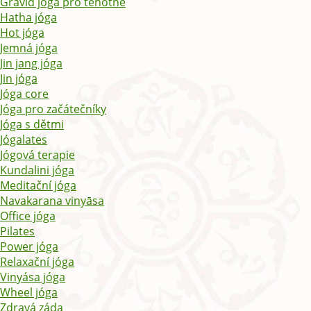
Gravid jóga pro těhotné
Hatha jóga
Hot jóga
Jemná jóga
Jin jang jóga
Jin jóga
Jóga core
Jóga pro začátečníky
Jóga s dětmi
Jógalates
Jógová terapie
Kundalini jóga
Meditační jóga
Navakarana vinyāsa
Office jóga
Pilates
Power jóga
Relaxační jóga
Vinyása jóga
Wheel jóga
Zdravá záda