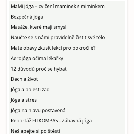
MaMi jóga – cvičení maminek s miminkem
Bezpečná jóga
Masáže, které mají smysl
Naučte se s námi pravidelně čistit své tělo
Mate obavy zkusit lekci pro pokročilé?
Aerojóga očima lékařky
12 důvodů proč se hýbat
Dech a život
Jóga a bolesti zad
Jóga a stres
Jóga na hlavu postavená
Reportáž FITKOMPAS - Zábavná jóga
Nešlapejte si po štěstí