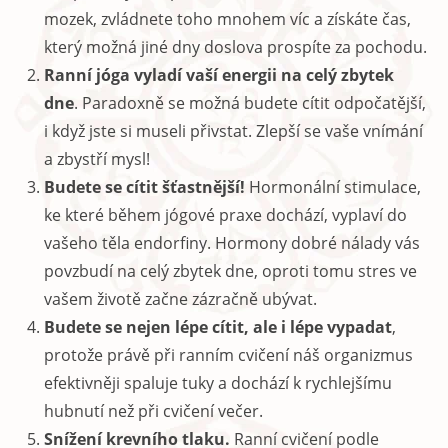
mozek, zvládnete toho mnohem víc a získáte čas,
který možná jiné dny doslova prospíte za pochodu.
Ranní jóga vyladí vaší energii na celý zbytek
dne
. Paradoxně se možná budete cítit odpočatější,
i když jste si museli přivstat. Zlepší se vaše vnímání
a zbystří mysl!
Budete se cítit šťastnější!
Hormonální stimulace,
ke které během jógové praxe dochází, vyplaví do
vašeho těla endorfiny. Hormony dobré nálady vás
povzbudí na celý zbytek dne, oproti tomu stres ve
vašem životě začne zázračně ubývat.
Budete se nejen lépe cítit, ale i lépe vypadat
,
protože právě při ranním cvičení náš organizmus
efektivněji spaluje tuky a dochází k rychlejšímu
hubnutí než při cvičení večer.
Snížení krevního tlaku.
Ranní cvičení podle