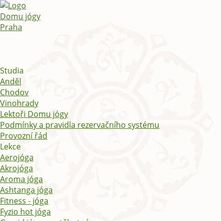
Studia
Anděl
Chodov
Vinohrady
Lektoři Domu jógy
Podmínky a pravidla rezervačního systému
Provozní řád
Lekce
Aerojóga
Akrojóga
Aroma jóga
Ashtanga jóga
Fitness - jóga
Fyzio hot jóga