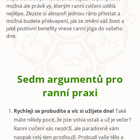
možná ale právě vy, kterým ranní cvičení udělá
nejlépe. Zkuste si alespoň jednou ráno přivstat a
možná budete překvapení, jak se změní váš život a
jaké pozitivní benefity vnese ranní jóga do vašeho
dne.
Sedm argumentů pro
ranní praxi
Rychleji se probudíte a víc si užijete dne!
Také
máte někdy pocit, že jste sotva vstali a už je večer?
Ranní cvičení vás nezdrží, ale paradoxně vám
naopak celý den prodlouží. Probudí vaše tělo a