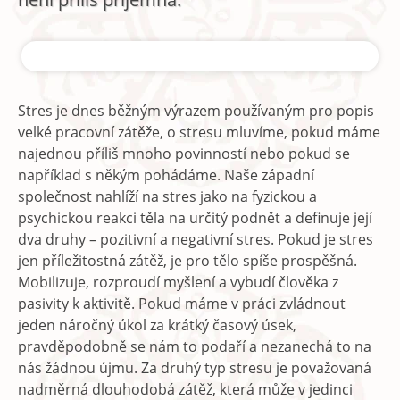
Stres je dnes běžným výrazem používaným pro popis
velké pracovní zátěže, o stresu mluvíme, pokud máme
najednou příliš mnoho povinností nebo pokud se
například s někým pohádáme. Naše západní
společnost nahlíží na stres jako na fyzickou a
psychickou reakci těla na určitý podnět a definuje její
dva druhy – pozitivní a negativní stres. Pokud je stres
jen příležitostná zátěž, je pro tělo spíše prospěšná.
Mobilizuje, rozproudí myšlení a vybudí člověka z
pasivity k aktivitě. Pokud máme v práci zvládnout
jeden náročný úkol za krátký časový úsek,
pravděpodobně se nám to podaří a nezanechá to na
nás žádnou újmu. Za druhý typ stresu je považovaná
nadměrná dlouhodobá zátěž, která může v jedinci