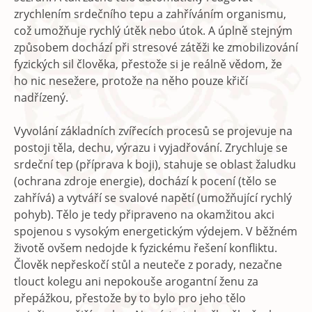
zrychlením srdečního tepu a zahříváním organismu,
což umožňuje rychlý útěk nebo útok. A úplně stejným
způsobem dochází při stresové zátěži ke zmobilizování
fyzických sil člověka, přestože si je reálně vědom, že
ho nic nesežere, protože na něho pouze křičí
nadřízený.
Vyvolání základních zvířecích procesů se projevuje na
postoji těla, dechu, výrazu i vyjadřování. Zrychluje se
srdeční tep (příprava k boji), stahuje se oblast žaludku
(ochrana zdroje energie), dochází k pocení (tělo se
zahřívá) a vytváří se svalové napětí (umožňující rychlý
pohyb). Tělo je tedy připraveno na okamžitou akci
spojenou s vysokým energetickým výdejem. V běžném
životě ovšem nedojde k fyzickému řešení konfliktu.
Člověk nepřeskočí stůl a neuteče z porady, nezačne
tlouct kolegu ani nepokouše arogantní ženu za
přepážkou, přestože by to bylo pro jeho tělo