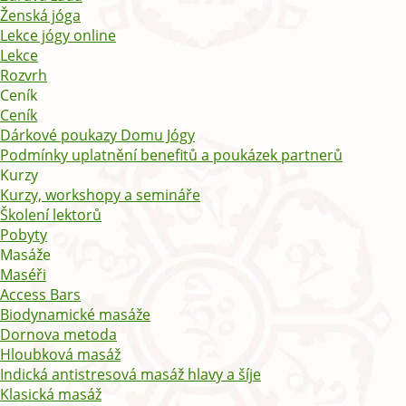
Ženská jóga
Lekce jógy online
Lekce
Rozvrh
Ceník
Ceník
Dárkové poukazy Domu Jógy
Podmínky uplatnění benefitů a poukázek partnerů
Kurzy
Kurzy, workshopy a semináře
Školení lektorů
Pobyty
Masáže
Maséři
Access Bars
Biodynamické masáže
Dornova metoda
Hloubková masáž
Indická antistresová masáž hlavy a šíje
Klasická masáž