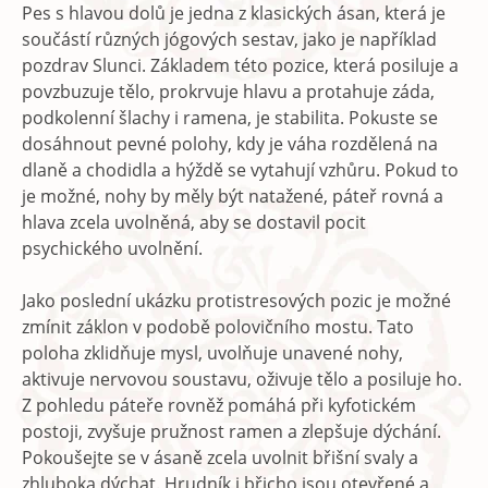
Pes s hlavou dolů je jedna z klasických ásan, která je
součástí různých jógových sestav, jako je například
pozdrav Slunci. Základem této pozice, která posiluje a
povzbuzuje tělo, prokrvuje hlavu a protahuje záda,
podkolenní šlachy i ramena, je stabilita. Pokuste se
dosáhnout pevné polohy, kdy je váha rozdělená na
dlaně a chodidla a hýždě se vytahují vzhůru. Pokud to
je možné, nohy by měly být natažené, páteř rovná a
hlava zcela uvolněná, aby se dostavil pocit
psychického uvolnění.
Jako poslední ukázku protistresových pozic je možné
zmínit záklon v podobě polovičního mostu. Tato
poloha zklidňuje mysl, uvolňuje unavené nohy,
aktivuje nervovou soustavu, oživuje tělo a posiluje ho.
Z pohledu páteře rovněž pomáhá při kyfotickém
postoji, zvyšuje pružnost ramen a zlepšuje dýchání.
Pokoušejte se v ásaně zcela uvolnit břišní svaly a
zhluboka dýchat. Hrudník i břicho jsou otevřené a