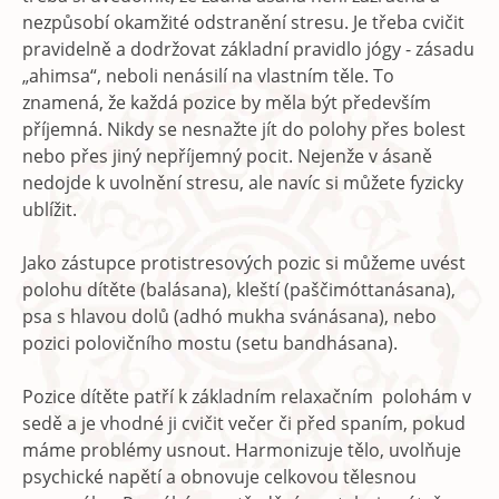
nezpůsobí okamžité odstranění stresu. Je třeba cvičit
pravidelně a dodržovat základní pravidlo jógy - zásadu
„ahimsa“, neboli nenásilí na vlastním těle. To
znamená, že každá pozice by měla být především
příjemná. Nikdy se nesnažte jít do polohy přes bolest
nebo přes jiný nepříjemný pocit. Nejenže v ásaně
nedojde k uvolnění stresu, ale navíc si můžete fyzicky
ublížit.
Jako zástupce protistresových pozic si můžeme uvést
polohu dítěte (balásana), kleští (paščimóttanásana),
psa s hlavou dolů (adhó mukha svánásana), nebo
pozici polovičního mostu (setu bandhásana).
Pozice dítěte patří k základním relaxačním polohám v
sedě a je vhodné ji cvičit večer či před spaním, pokud
máme problémy usnout. Harmonizuje tělo, uvolňuje
psychické napětí a obnovuje celkovou tělesnou