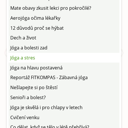
Mate obavy zkusit lekci pro pokročilé?
Aerojóga očima lékařky
12 důvodů proč se hýbat
Dech a život
Jóga a bolesti zad
Jóga a stres
Jóga na hlavu postavená
Reportáž FITKOMPAS - Zábavná jóga
Nešlapejte si po štěstí
Senioři a bolest?
Jóga je skvělá i pro chlapy v letech
Cvičení venku
Co dělat, když se tělo v létě přehřívá?