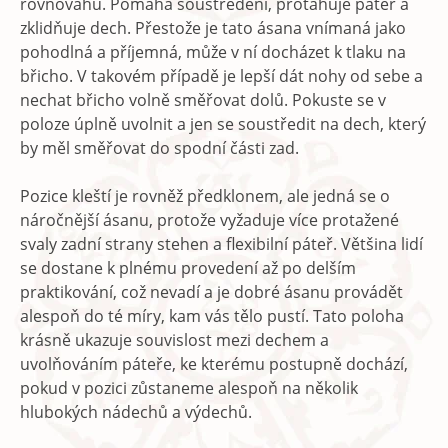
rovnováhu. Pomáhá soustředění, protahuje páteř a
zklidňuje dech. Přestože je tato ásana vnímaná jako
pohodlná a příjemná, může v ní docházet k tlaku na
břicho. V takovém případě je lepší dát nohy od sebe a
nechat břicho volně směřovat dolů. Pokuste se v
poloze úplně uvolnit a jen se soustředit na dech, který
by měl směřovat do spodní části zad.
Pozice kleští je rovněž předklonem, ale jedná se o
náročnější ásanu, protože vyžaduje více protažené
svaly zadní strany stehen a flexibilní páteř. Většina lidí
se dostane k plnému provedení až po delším
praktikování, což nevadí a je dobré ásanu provádět
alespoň do té míry, kam vás tělo pustí. Tato poloha
krásně ukazuje souvislost mezi dechem a
uvolňováním páteře, ke kterému postupně dochází,
pokud v pozici zůstaneme alespoň na několik
hlubokých nádechů a výdechů.