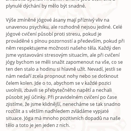
plynulé dýchání by mělo být snadné.
Výše zmíněné jógové ásany mají příznivý vliv na
unavenou psychiku, ale rozhodně nejsou jediné. Celé
jógové cvičení působí proti stresu, pokud je
prováděné s plnou pozorností a především, pokud při
něm respektujeme možnosti našeho těla. Každý den
jsme vystavováni stresovým situacím, ale při cvičení
jógy bychom se měli snažit zapomenout na vše, co se
ten den stalo a hodinu si hlavně užít. Nevadí, jestli se
nám nedaří zcela propnout nohy nebo se dotknout
čelem kolen. Jde o to, abychom se v každé pozici
uvolnili, zbavili se přebytečného napětí a nechali
působit její účinky. Při pravidelném cvičení po čase
zjistíme, že jsme klidnější, nenecháme se tak snadno
rozčílit a s větším nadhledem zvládáme vypjaté
situace. Jóga má mnoho pozitivních dopadů na naše
tělo a toto je jen jeden z nich.