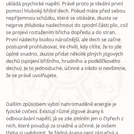
ukládá psychické napětí. Právě proto je ideální první
pomocí hluboký břišní dech. Pokud máte před sebou
nepříjemnou schůzku, které se obáváte, zkuste se
nejprve zhluboka nadechnout do spodní části plic, což
se projeví roztažením břicha dopředu a do stran.
První nádechy budou náročnější, ale dech se začne
postupně prohlubovat. Ve chvíli, kdy cítíte, že to jde
úplně snadno, zkuste přidat několik plných jógových
dechů (spojení břišního, hrudního a podklíčkového
dechu). Je to jednoduché, účinné a nikdo si nevšimne,
že se právě uvolňujete.
Dalším způsobem vybití nahromaděné energie je
fyzické cvičení. Existují různé jógové ásany k
odbourávání napětí, já se zde zmíním jen o čtyřech z
nich, které považuji za snadné a účinné. Je ovšem
třeba si uvědomit, že žádná ásana není zázračná a