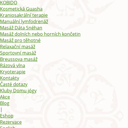
KOBIDO
Kosmetická Guasha
Kraniosakrální terapie
Manuální lymfodrenáž
Masáž Dáta Snéhan
Masáž dolních nebo horních končetin
Masáž pro těhotné
Relaxační masáž
Sportovní masáž
Breussova masáž
Rázová vlna
Kryoterapie
Kontakty
Časté dotazy
Kluby Domu jógy
Akce
Blog
|
Eshop
Rezervace