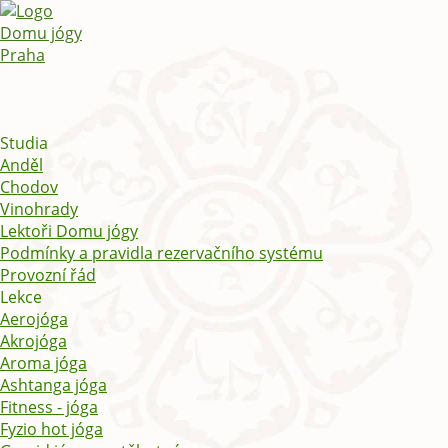
Studia
Anděl
Chodov
Vinohrady
Lektoři Domu jógy
Podmínky a pravidla rezervačního systému
Provozní řád
Lekce
Aerojóga
Akrojóga
Aroma jóga
Ashtanga jóga
Fitness - jóga
Fyzio hot jóga