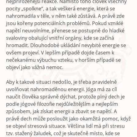
nejpřirozenější reakce. Namísto toho člověk všechny
pocity „spolkne“, a tak veškerá energie, která se
nahromadila v těle, v něm také zůstává. A právě zde
jsou kořeny potenciálních problémů. Pokud vzniklé
napětí neuvolníme, přenese se postupně do hladké
svaloviny obalující vnitřní orgány, kde se začíná
hromadit. Dlouhodobé ukládání nevybité energie se
ovšem projeví. V lepším případě dojde časem k
nečekanému výbuchu vzteku, v horším případě se
objeví jako vážná nemoc.
Aby k takové situaci nedošlo, je třeba pravidelně
uvolňovat nahromaděnou energii. Jóga má za cíl
naučit člověka správně dýchat, protože plný dech je
podle jógové filozofie nejdůležitějším a nejlepším
způsobem, jak získat energii a zbavit se napětí. A
právě dech může posloužit jako okamžitá pomoc, když
se objeví stresová situace. Většina lidí má při stresu
tzv. stažený žaludek, což je skutečně místo, kde se