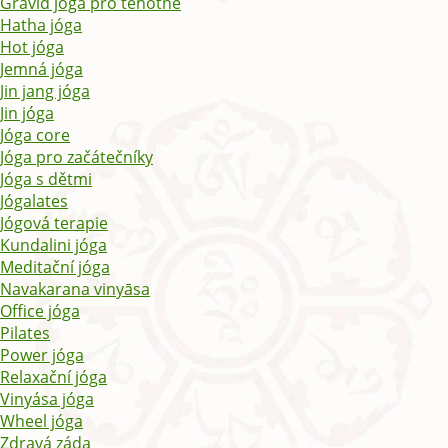
Gravid jóga pro těhotné
Hatha jóga
Hot jóga
Jemná jóga
Jin jang jóga
Jin jóga
Jóga core
Jóga pro začátečníky
Jóga s dětmi
Jógalates
Jógová terapie
Kundalini jóga
Meditační jóga
Navakarana vinyāsa
Office jóga
Pilates
Power jóga
Relaxační jóga
Vinyása jóga
Wheel jóga
Zdravá záda