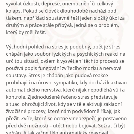
vyvolat úzkosti, deprese, onemocnění či celkový
kolaps. Pokud se člověk dlouhodobě nachází pod
tlakem, například soustavně řeší jeden složitý úkol za
druhým a práce stále přibývá, jedná se o problém,
který by měl řešit.
Východní pohled na stres je podobný, opět je stres
chápán jako soubor fyzických a psychických reakcí na
určitou situaci, ovšem k vysvětlení těchto procesů se
používá popis fungování zvířecího mozku a nervové
soustavy. Stres je chápán jako pudová reakce
probíhající na úrovni sympatiku, kdy dochází k aktivaci
automatického nervstva, které nijak nepodléhá vůli a
kontrole. Zjednodušeně řečeno stres představuje
situaci ohrožující život, kdy se v těle aktivují základní
živočišné procesy, které nám podvědomě říkají, jak
přežít. Zvíře, které se ocitne v nebezpečí, je postaveno
před dvě možnosti – utéct nebo bojovat. Sežrat či být
sežrán. A tak začne tělo automaticky reagovat