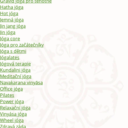
Gravid jóga pro těhotné
Hatha jóga
Hot jóga
Jemná jóga
Jin jang jóga
Jin jóga
Jóga core
Jóga pro začátečníky
Jóga s dětmi
Jógalates
Jógová terapie
Kundalini jóga
Meditační jóga
Navakarana vinyāsa
Office jóga
Pilates
Power jóga
Relaxační jóga
Vinyása jóga
Wheel jóga
Zdravá záda