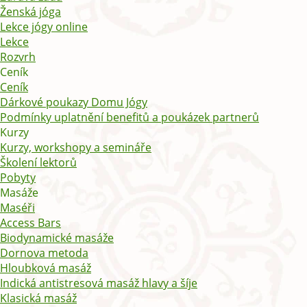
Ženská jóga
Lekce jógy online
Lekce
Rozvrh
Ceník
Ceník
Dárkové poukazy Domu Jógy
Podmínky uplatnění benefitů a poukázek partnerů
Kurzy
Kurzy, workshopy a semináře
Školení lektorů
Pobyty
Masáže
Maséři
Access Bars
Biodynamické masáže
Dornova metoda
Hloubková masáž
Indická antistresová masáž hlavy a šíje
Klasická masáž