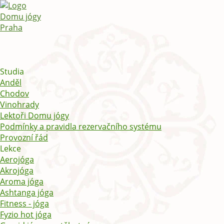
Studia
Anděl
Chodov
Vinohrady
Lektoři Domu jógy
Podmínky a pravidla rezervačního systému
Provozní řád
Lekce
Aerojóga
Akrojóga
Aroma jóga
Ashtanga jóga
Fitness - jóga
Fyzio hot jóga