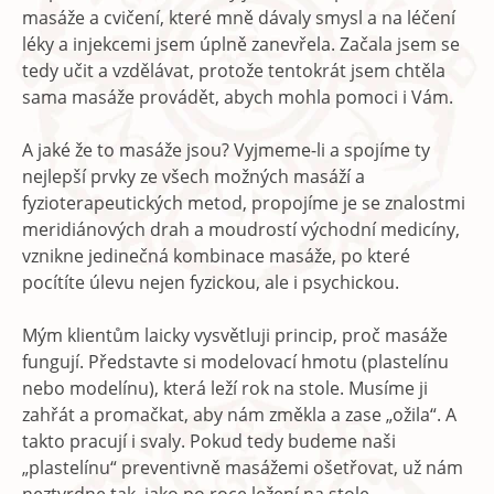
masáže a cvičení, které mně dávaly smysl a na léčení
léky a injekcemi jsem úplně zanevřela. Začala jsem se
tedy učit a vzdělávat, protože tentokrát jsem chtěla
sama masáže provádět, abych mohla pomoci i Vám.
A jaké že to masáže jsou? Vyjmeme-li a spojíme ty
nejlepší prvky ze všech možných masáží a
fyzioterapeutických metod, propojíme je se znalostmi
meridiánových drah a moudrostí východní medicíny,
vznikne jedinečná kombinace masáže, po které
pocítíte úlevu nejen fyzickou, ale i psychickou.
Mým klientům laicky vysvětluji princip, proč masáže
fungují. Představte si modelovací hmotu (plastelínu
nebo modelínu), která leží rok na stole. Musíme ji
zahřát a promačkat, aby nám změkla a zase „ožila“. A
takto pracují i svaly. Pokud tedy budeme naši
„plastelínu“ preventivně masážemi ošetřovat, už nám
neztvrdne tak, jako po roce ležení na stole.