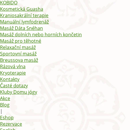
KOBIDO
Kosmetická Guasha
Kraniosakrální terapie
Manuální lymfodrenáž
Masáž Dáta Snéhan
Masáž dolních nebo horních končetin
Masáž pro těhotné
Relaxační masáž
Sportovní masáž
Breussova masáž
Rázová vlna
Kryoterapie
Kontakty
Časté dotazy
Kluby Domu jógy
Akce
Blog
|
Eshop
Rezervace