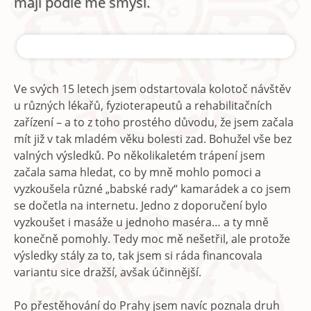
mají podle mě smysl.
Ve svých 15 letech jsem odstartovala kolotoč návštěv
u různých lékařů, fyzioterapeutů a rehabilitačních
zařízení – a to z toho prostého důvodu, že jsem začala
mít již v tak mladém věku bolesti zad. Bohužel vše bez
valných výsledků. Po několikaletém trápení jsem
začala sama hledat, co by mně mohlo pomoci a
vyzkoušela různé „babské rady“ kamarádek a co jsem
se dočetla na internetu. Jedno z doporučení bylo
vyzkoušet i masáže u jednoho maséra… a ty mně
konečně pomohly. Tedy moc mě nešetřil, ale protože
výsledky stály za to, tak jsem si ráda financovala
variantu sice dražší, avšak účinnější.
Po přestěhování do Prahy jsem navíc poznala druh