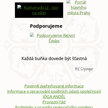
Podporujeme
Každá buňka dovede být šťastná
B.K.S.Iyengar
Povinně zveřejňované informace
Informace o zpracování osobních údajů společností
JÓGA ANDĚL
Provozní řád
Podmínky a pravidla rezervačního systému