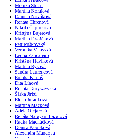
Monika Stuart
Martina Korálová
Daniela Nováková
Renáta Chrenová
Nikola Čaprnková
Kristýna Bajerová
Martina Dvořáková
Petr Miškovský
Veronika Vltavská
Leona Zancanaro
Kristýna Havlíková
Martina Rysová
Sandra Laurencová
Eunika Karniš
Dita Línová
Renáta Goryszewská
Šárka Jirků
Elena Juránková
Martina Macková
Adéla Olejárová
Renáta Narayani Lazarová
Radka Macháčková
Denisa Koubková
Alexandra Mandová