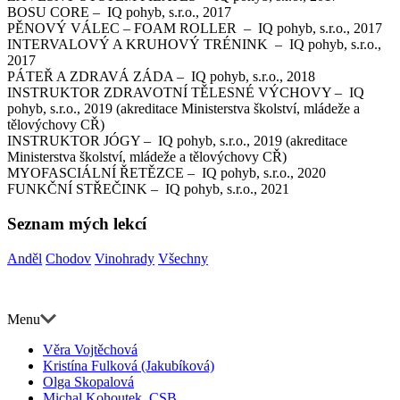
BOSU CORE – IQ pohyb, s.r.o., 2017
PĚNOVÝ VÁLEC – FOAM ROLLER – IQ pohyb, s.r.o., 2017
INTERVALOVÝ A KRUHOVÝ TRÉNINK – IQ pohyb, s.r.o.,
2017
PÁTEŘ A ZDRAVÁ ZÁDA – IQ pohyb, s.r.o., 2018
INSTRUKTOR ZDRAVOTNÍ TĚLESNÉ VÝCHOVY – IQ
pohyb, s.r.o., 2019 (akreditace Ministerstva školství, mládeže a
tělovýchovy CŘ)
INSTRUKTOR JÓGY – IQ pohyb, s.r.o., 2019 (akreditace
Ministerstva školství, mládeže a tělovýchovy CŘ)
MYOFASCIÁLNÍ ŘETĚZCE – IQ pohyb, s.r.o., 2020
FUNKČNÍ STŘEČINK – IQ pohyb, s.r.o., 2021
Seznam mých lekcí
Anděl
Chodov
Vinohrady
Všechny
Menu
Věra Vojtěchová
Kristína Fulková (Jakubíková)
Olga Skopalová
Michal Kohoutek, CSB