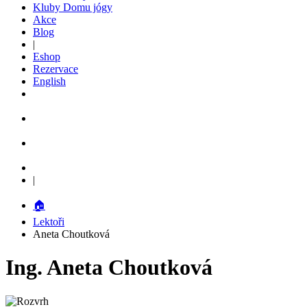
Kluby Domu jógy
Akce
Blog
|
Eshop
Rezervace
English
|
🏠
Lektoři
Aneta Choutková
Ing. Aneta Choutková