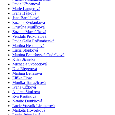
Pavla Křečanová
Marie Langerová
Ivana Hájková
Jana Bartůňková
Zuzana Zvolánková
Kristýna Mulíčková
Zuzana Macháčková
Vendula Prokorátová
Pavla Galla Rožumberská
Martina Hesounová
Lucia Stopková
Martina Benešovská Cudráková
Klára Jičínská
Michaela Svobodová
Dita Riegerová
Martina Benešová
Eliška Flow
Monika Tomažicová
Ivana Čížková
Andrea Šimková
Eva Krutinová
Natalie Doubková
Lucie Vozárik Lichnerová
Markéta Hovorková
Lenka Pristačová