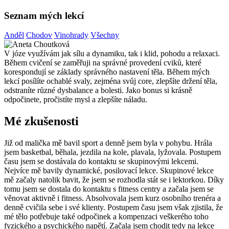
Seznam mých lekcí
Anděl
Chodov
Vinohrady
Všechny
V józe využívám jak sílu a dynamiku, tak i klid, pohodu a relaxaci.
Během cvičení se zaměřuji na správné provedení cviků, které
korespondují se základy správného nastavení těla. Během mých
lekcí posílíte ochablé svaly, zejména svůj core, zlepšíte držení těla,
odstraníte různé dysbalance a bolesti. Jako bonus si krásně
odpočinete, pročistíte mysl a zlepšíte náladu.
Mé zkušenosti
Již od malička mě bavil sport a denně jsem byla v pohybu. Hrála
jsem basketbal, běhala, jezdila na kole, plavala, lyžovala. Postupem
času jsem se dostávala do kontaktu se skupinovými lekcemi.
Nejvíce mě bavily dynamické, posilovací lekce. Skupinové lekce
mě začaly natolik bavit, že jsem se rozhodla stát se i lektorkou. Díky
tomu jsem se dostala do kontaktu s fitness centry a začala jsem se
věnovat aktivně i fitness. Absolvovala jsem kurz osobního trenéra a
denně cvičila sebe i své klienty. Postupem času jsem však zjistila, že
mé tělo potřebuje také odpočinek a kompenzaci veškerého toho
fyzického a psychického napětí. Začala jsem chodit tedy na lekce