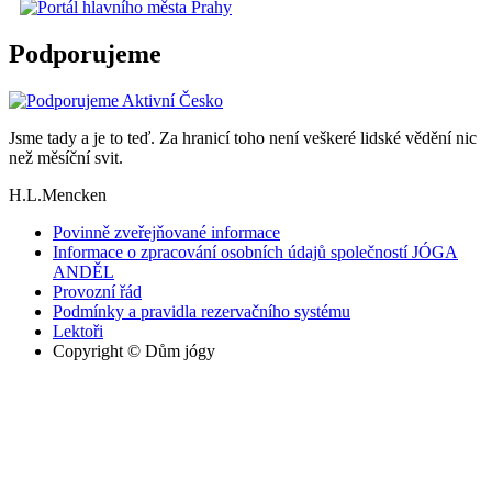
Podporujeme
Jsme tady a je to teď. Za hranicí toho není veškeré lidské vědění nic
než měsíční svit.
H.L.Mencken
Povinně zveřejňované informace
Informace o zpracování osobních údajů společností JÓGA
ANDĚL
Provozní řád
Podmínky a pravidla rezervačního systému
Lektoři
Copyright © Dům jógy