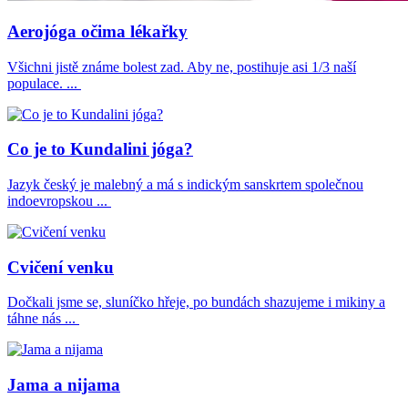
Aerojóga očima lékařky
Všichni jistě známe bolest zad. Aby ne, postihuje asi 1/3 naší
populace. ...
Co je to Kundalini jóga?
Jazyk český je malebný a má s indickým sanskrtem společnou
indoevropskou ...
Cvičení venku
Dočkali jsme se, sluníčko hřeje, po bundách shazujeme i mikiny a
táhne nás ...
Jama a nijama