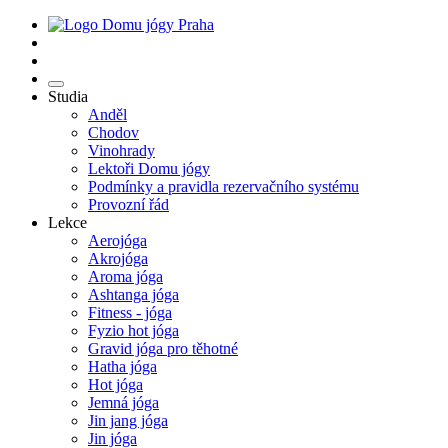
Studia
Anděl
Chodov
Vinohrady
Lektoři Domu jógy
Podmínky a pravidla rezervačního systému
Provozní řád
Lekce
Aerojóga
Akrojóga
Aroma jóga
Ashtanga jóga
Fitness - jóga
Fyzio hot jóga
Gravid jóga pro těhotné
Hatha jóga
Hot jóga
Jemná jóga
Jin jang jóga
Jin jóga