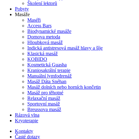
Školení lektorů
Pobyty
Masáže
Maséři
Access Bars
Biodynamické masáže
Dornova metoda
Hloubková masáž
Indická antistresová masáž hlavy a šíje
Klasická masáž
KOBIDO
Kosmetická Guasha
Kraniosakrální terapie
Manuální lymfodrenáž
Masáž Dáta Snéhan
Masáž dolních nebo horních končetin
Masáž pro těhotné
Relaxační masáž
Sportovní masáž
Breussova masáž
Rázová vlna
Kryoterapie
Kontakty
Časté dotazy