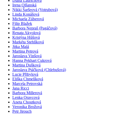
Diana Laurichová
Irena Olšanská
Nikki Šaršeová (Votrubová)
Linda Konášová
Michaela Zúberová
Filip Blažek
Barbora Nepraš (Pagáčová)
Renata Akyolová
Kristýna Hůšová
Markéta Stehlíková
Jitka Malá
Martina Petrová
Jaroslava Vinšová
Hanna Pekhart Cukrová
Martina Dušková
Jaroslava Ptáčková (Chlebušová)
Lucie Přibylová
Eliška Chmelíková
Marcela Petrovská
Jana Ricci
Barbora Millerová
Lenka Oravcová
Aneta Choutková
Veronika Brožová
Petr Jirouch