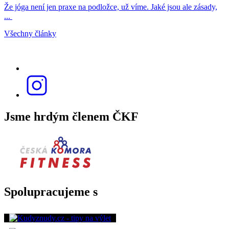
Že jóga není jen praxe na podložce, už víme. Jaké jsou ale zásady,
...
Všechny články
Jsme hrdým členem ČKF
Spolupracujeme s