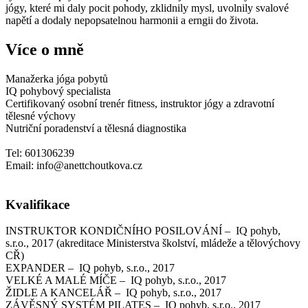
jógy, které mi daly pocit pohody, zklidnily mysl, uvolnily svalové
napětí a dodaly nepopsatelnou harmonii a erngii do života.
Více o mně
Manažerka jóga pobytů
IQ pohybový specialista
Certifikovaný osobní trenér fitness, instruktor jógy a zdravotní
tělesné výchovy
Nutriční poradenství a tělesná diagnostika
Tel: 601306239
Email: info@anettchoutkova.cz
Kvalifikace
INSTRUKTOR KONDIČNÍHO POSILOVÁNÍ – IQ pohyb,
s.r.o., 2017 (akreditace Ministerstva školství, mládeže a tělovýchovy
CŘ)
EXPANDER – IQ pohyb, s.r.o., 2017
VELKÉ A MALÉ MÍČE – IQ pohyb, s.r.o., 2017
ŽIDLE A KANCELÁŘ – IQ pohyb, s.r.o., 2017
ZÁVĚSNÝ SYSTÉM PILATES – IQ pohyb, s.r.o., 2017