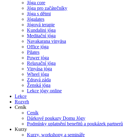
Jóga core
Jóga pro začátečníky
Jóga s dětmi
Jógalates
Jógová terapie
Kundalini jóga
Meditační jóga
Navakarana vinyāsa
Office jóga
Pilates
Power jóga
Relaxační jóga
Vinyása jóga
Wheel jóga
Zdravá záda
Ženská jóga
Lekce jógy online
Lekce
Rozvrh
Ceník
Ceník
Dárkové poukazy Domu Jógy
Podmínky uplatnění benefitů a poukázek partnerů
Kurzy
Kurzy, workshopy a semináře