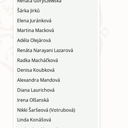
Renáta Goryszewská
Šárka Jirků
Elena Juránková
Martina Macková
Adéla Olejárová
Renáta Narayani Lazarová
Radka Macháčková
Denisa Koubková
Alexandra Mandová
Diana Laurichová
Irena Olšanská
Nikki Šaršeová (Votrubová)
Linda Konášová