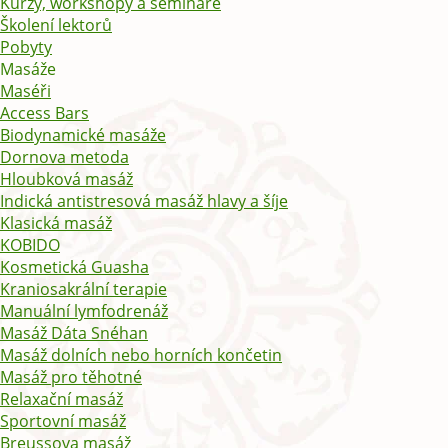
Kurzy, workshopy a semináře
Školení lektorů
Pobyty
Masáže
Maséři
Access Bars
Biodynamické masáže
Dornova metoda
Hloubková masáž
Indická antistresová masáž hlavy a šíje
Klasická masáž
KOBIDO
Kosmetická Guasha
Kraniosakrální terapie
Manuální lymfodrenáž
Masáž Dáta Snéhan
Masáž dolních nebo horních končetin
Masáž pro těhotné
Relaxační masáž
Sportovní masáž
Breussova masáž