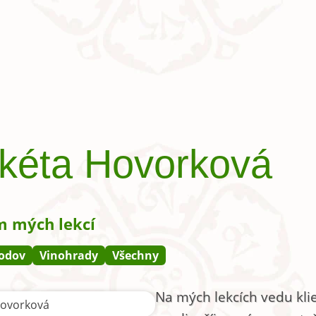
kéta Hovorková
 mých lekcí
odov
Vinohrady
Všechny
Na mých lekcích vedu klie