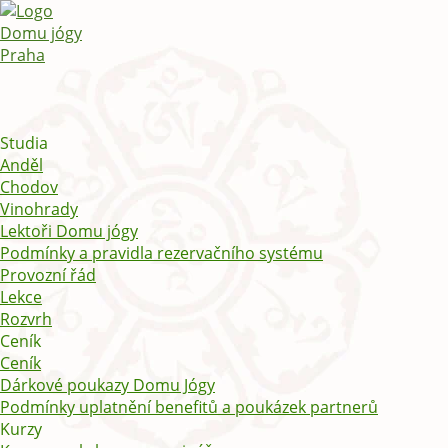
Studia
Anděl
Chodov
Vinohrady
Lektoři Domu jógy
Podmínky a pravidla rezervačního systému
Provozní řád
Lekce
Rozvrh
Ceník
Ceník
Dárkové poukazy Domu Jógy
Podmínky uplatnění benefitů a poukázek partnerů
Kurzy