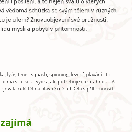
ní i posílení, a to nejen svalů o kterých
ová vědomá schůzka se svým tělem v různých
co je cílem? Znovuobjevení své pružnosti,
klidu mysli a pobytí v přítomnosti.
, lyže, tenis, squash, spinning, lezení, plavání - to
lo má sice sílu i výdrž, ale potřebuje i protáhnout. A
apojovala celé tělo a hlavně mě udržela v přítomnosti.
 zajímá