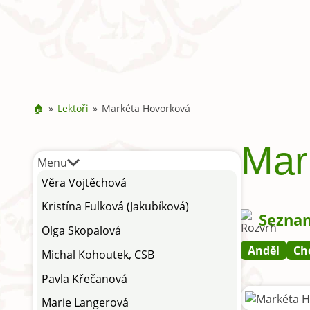
🏠
Lektoři
Markéta Hovorková
Mar
Menu
Věra Vojtěchová
Kristína Fulková (Jakubíková)
Seznam
Olga Skopalová
Anděl
Ch
Michal Kohoutek, CSB
Pavla Křečanová
Marie Langerová