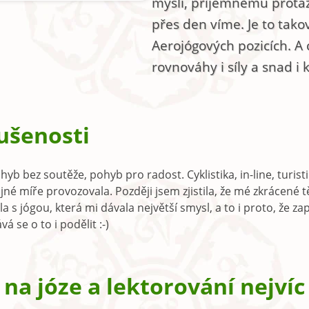
mysli, příjemnému protaže
přes den víme. Je to tak
Aerojógových pozicích. A 
rovnováhy i síly a snad i 
ušenosti
b bez soutěže, pohyb pro radost. Cyklistika, in-line, turistika
jné míře provozovala. Později jsem zjistila, že mé zkrácené tě
la s jógou, která mi dávala největší smysl, a to i proto, že z
á se o to i podělit :-)
na józe a lektorování nejvíc