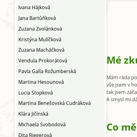
Ivana Hájková
Jana Bartůňková
Zuzana Zvolánková
Kristýna Mulíčková
Zuzana Macháčková
Mé zk
Vendula Prokorátová
Pavla Galla Rožumberská
Mám ráda pohy
Martina Hesounová
vše jsem v ho
tak jsem zača
Lucia Stopková
A smysl mi dáv
Martina Benešovská Cudráková
Klára Jičínská
Co mě 
Michaela Svobodová
Dita Riegerová