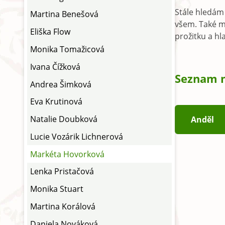
Stále hledám 
Martina Benešová
všem. Také mě
Eliška Flow
prožitku a hl
Monika Tomažicová
Ivana Čížková
Seznam m
Andrea Šimková
Eva Krutinová
Natalie Doubková
Anděl
Lucie Vozárik Lichnerová
Markéta Hovorková
Lenka Pristačová
Monika Stuart
Martina Korálová
Daniela Nováková