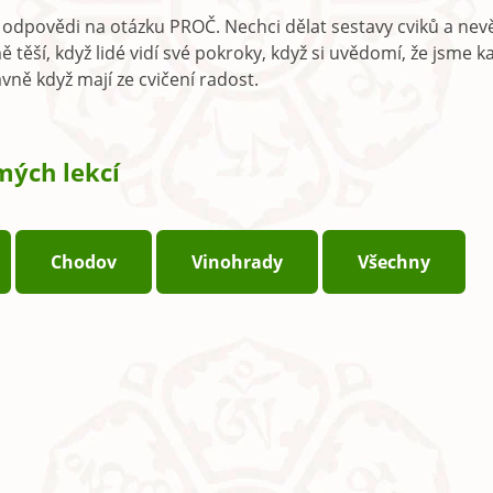
odpovědi na otázku PROČ. Nechci dělat sestavy cviků a nevěd
 těší, když lidé vidí své pokroky, když si uvědomí, že jsme 
avně když mají ze cvičení radost.
ých lekcí
Chodov
Vinohrady
Všechny