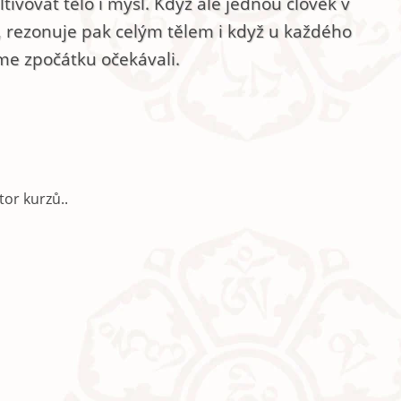
tivovat tělo i mysl. Když ale jednou člověk v
í, rezonuje pak celým tělem i když u každého
sme zpočátku očekávali.
tor kurzů..