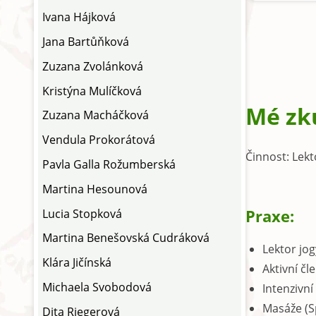
Ivana Hájková
Jana Bartůňková
Zuzana Zvolánková
Kristýna Mulíčková
Mé zk
Zuzana Macháčková
Vendula Prokorátová
Činnost: Lekt
Pavla Galla Rožumberská
Martina Hesounová
Praxe:
Lucia Stopková
Martina Benešovská Cudráková
Lektor jog
Klára Jičínská
Aktivní čl
Michaela Svobodová
Intenzivní
Masáže (Sp
Dita Riegerová