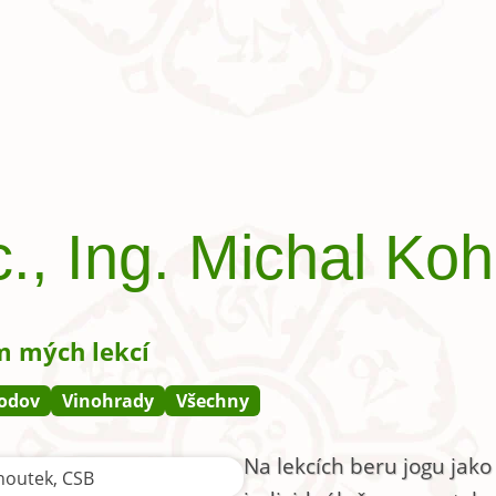
., Ing. Michal Ko
 mých lekcí
odov
Vinohrady
Všechny
Na lekcích beru jogu jako