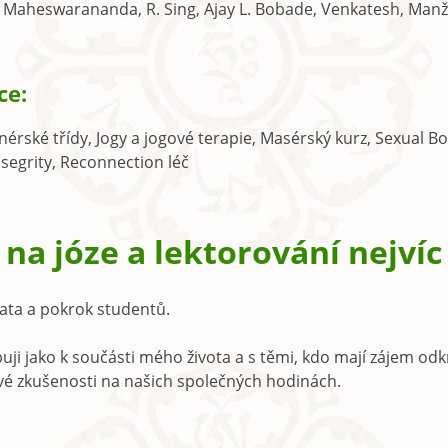
. Maheswarananda, R. Sing, Ajay L. Bobade, Venkatesh, Manž
ce:
enérské třídy, Jogy a jogové terapie, Masérský kurz, Sexual Bo
segrity, Reconnection léč
na józe a lektorování nejvíc
tata a pokrok studentů.
puji jako k součásti mého života a s těmi, kdo mají zájem od
své zkušenosti na našich společných hodinách.