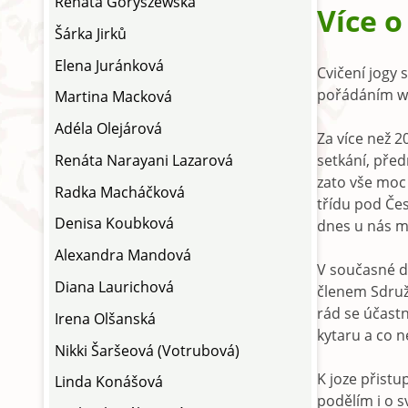
Renáta Goryszewská
Více 
Šárka Jirků
Elena Juránková
Cvičení jogy 
pořádáním wo
Martina Macková
Adéla Olejárová
Za více než 2
Renáta Narayani Lazarová
setkání, před
zato vše moc 
Radka Macháčková
třídu pod Čes
Denisa Koubková
dnes u nás mů
Alexandra Mandová
V současné do
Diana Laurichová
členem Sdruže
rád se účastn
Irena Olšanská
kytaru a co n
Nikki Šaršeová (Votrubová)
K joze přistu
Linda Konášová
podělím i o s