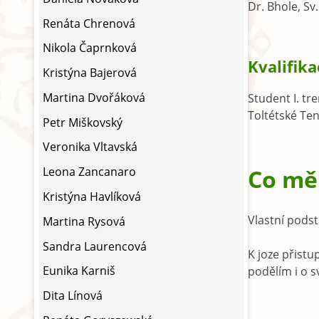
Dr. Bhole, Sv
Renáta Chrenová
Nikola Čaprnková
Kvalifika
Kristýna Bajerová
Martina Dvořáková
Student I. tr
Toltétské Ten
Petr Miškovský
Veronika Vltavská
Co mě 
Leona Zancanaro
Kristýna Havlíková
Vlastní pods
Martina Rysová
Sandra Laurencová
K joze přistu
Eunika Karniš
podělím i o 
Dita Línová