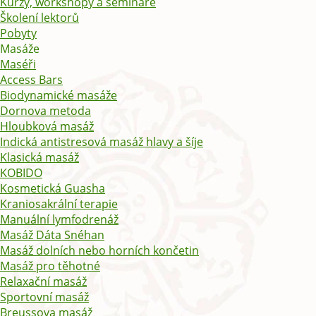
Kurzy, workshopy a semináře
Školení lektorů
Pobyty
Masáže
Maséři
Access Bars
Biodynamické masáže
Dornova metoda
Hloubková masáž
Indická antistresová masáž hlavy a šíje
Klasická masáž
KOBIDO
Kosmetická Guasha
Kraniosakrální terapie
Manuální lymfodrenáž
Masáž Dáta Snéhan
Masáž dolních nebo horních končetin
Masáž pro těhotné
Relaxační masáž
Sportovní masáž
Breussova masáž