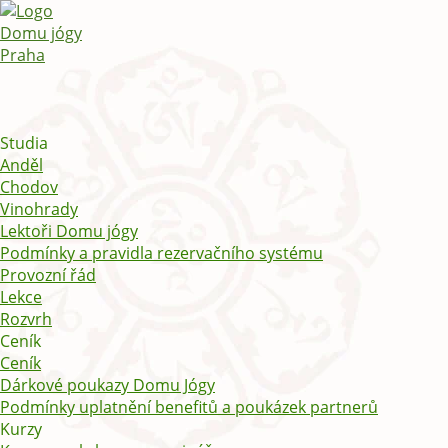
Studia
Anděl
Chodov
Vinohrady
Lektoři Domu jógy
Podmínky a pravidla rezervačního systému
Provozní řád
Lekce
Rozvrh
Ceník
Ceník
Dárkové poukazy Domu Jógy
Podmínky uplatnění benefitů a poukázek partnerů
Kurzy