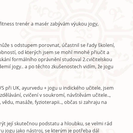
, fitness trenér a masér zabývám výukou jogy,
může s odstupem porovnat, účastnil se řady školení,
sobností, od kterých jsem se mohl mnohé přiučit a
skání formálního oprávnění studoval 2.cvičitelskou
emií jogy.. a po těchto zkušenostech vidím, že jogu
VS při UK, ayurvedu + jogu u indického učitele, jsem
dělávání, cvičení v soukromí, návštěvám učitele..,
 vědu, masáže, fyzioterapii.., občas si zahraju na
krýt její skutečnou podstatu a hloubku, se velmi rád
u jogu jako nástroj, se kterým je potřeba dál