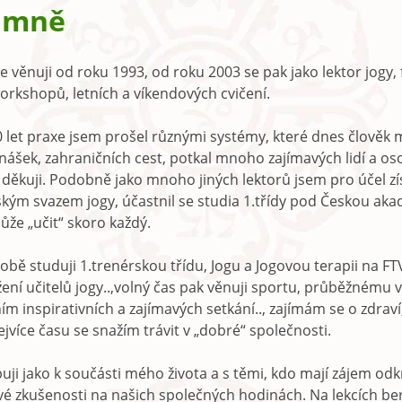
o mně
se věnuji od roku 1993, od roku 2003 se pak jako lektor jogy
rkshopů, letních a víkendových cvičení.
0 let praxe jsem prošel různými systémy, které dnes člověk 
nášek, zahraničních cest, potkal mnoho zajímavých lidí a o
děkuji. Podobně jako mnoho jiných lektorů jsem pro účel zí
kým svazem jogy, účastnil se studia 1.třídy pod Českou akad
že „učit“ skoro každý.
bě studuji 1.trenérskou třídu, Jogu a Jogovou terapii na FT
ní učitelů jogy..,volný čas pak věnuji sportu, průběžnému vz
ím inspirativních a zajímavých setkání.., zajímám se o zdraví,
ejvíce času se snažím trávit v „dobré“ společnosti.
puji jako k součásti mého života a s těmi, kdo mají zájem od
vé zkušenosti na našich společných hodinách. Na lekcích ber