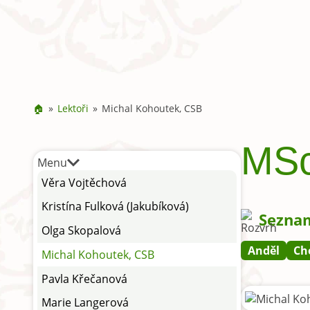
🏠
Lektoři
Michal Kohoutek, CSB
MSc
Menu
Věra Vojtěchová
Kristína Fulková (Jakubíková)
Seznam
Olga Skopalová
Anděl
Ch
Michal Kohoutek, CSB
Pavla Křečanová
Marie Langerová