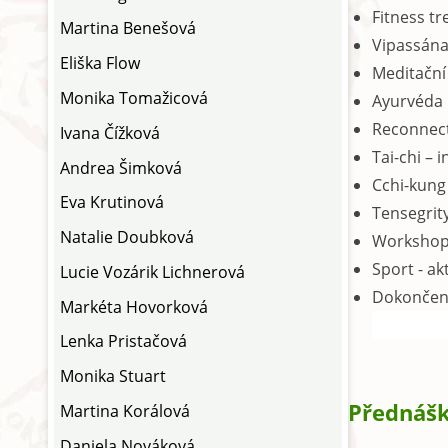
Fitness tr
Martina Benešová
Vipassána
Eliška Flow
Meditační 
Monika Tomažicová
Ayurvéda 
Reconnect
Ivana Čížková
Tai-chi – i
Andrea Šimková
Cchi-kung 
Eva Krutinová
Tensegrity
Natalie Doubková
Workshopy
Sport - ak
Lucie Vozárik Lichnerová
Dokončené 
Markéta Hovorková
Lenka Pristačová
Monika Stuart
Přednášk
Martina Korálová
Daniela Nováková