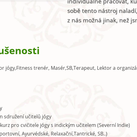
individuálně pracovat, kul
sobě tento nástroj nalad
z nás možná jinak, než j
ušenosti
or jógy,Fitness trenér, Masér,SB,Terapeut, Lektor a organizá
y
en sdružení učitelů jógy
 kurz pro cvičitele jógy s indickým učitelem (Severní Indie)
ortovní, Ayurvédské, Relaxační,Tantrické, SB..)