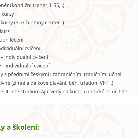
enér (kondiční trenér, HSS,..)
 kurzy
kurzy (Sri Chinmoy center..)
kurz
ion léčení
ndividuální cvičení
– individuální cvičení
 – individuální cvičení
 s předními českými i zahraničními tradičními učiteli
tivně (zimní a dálkové plavání, běh, triatlon, VHT..)
III. leté studium Ajurvedy na kurzu u indického učitele
y a školení: