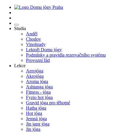
Studia
Anděl
Chodov
Vinohrady
Lektoři Domu jógy
Podmínky a pravidla rezervačního systému
Provozní řád
Lekce
Aerojóga
Akrojóga
Aroma jóga
Ashtanga jóga
Fitness - jóga
Fyzio hot jóga
Gravid jóga pro těhotné
Hatha jóga
Hot jóga
Jemná jóga
Jin jang jóga
Jin jóga