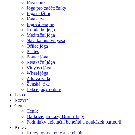
Jóga core
Jóga pro začátečníky
Jóga s dětmi
Jógalates
Jógová terapie
Kundalini jóga
Meditační jóga
Navakarana vinyāsa
Office jóga
Pilates
Power jóga
Relaxační jóga
Vinyása jóga
Wheel jóga
Zdravá záda
Ženská jóga
Lekce jógy online
Lekce
Rozvrh
Ceník
Ceník
Dárkové poukazy Domu Jógy
Podmínky uplatnění benefitů a poukázek partnerů
Kurzy
Kurzy, workshopy a semináře