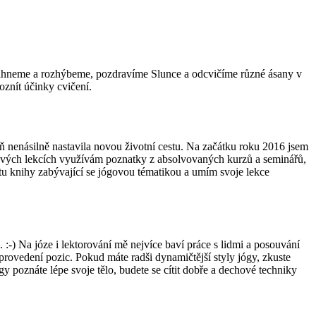
táhneme a rozhýbeme, pozdravíme Slunce a odcvičíme různé ásany v
oznít účinky cvičení.
eň nenásilně nastavila novou životní cestu. Na začátku roku 2016 jsem
 svých lekcích využívám poznatky z absolvovaných kurzů a seminářů,
tu knihy zabývající se jógovou tématikou a umím svoje lekce
 :-) Na józe i lektorování mě nejvíce baví práce s lidmi a posouvání
rovedení pozic. Pokud máte radši dynamičtější styly jógy, zkuste
 poznáte lépe svoje tělo, budete se cítit dobře a dechové techniky