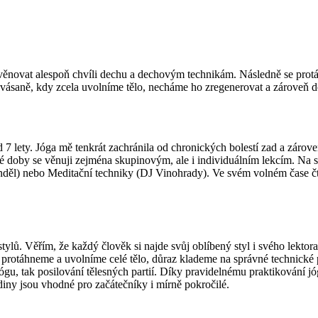
 věnovat alespoň chvíli dechu a dechovým technikám. Následně se pro
šavásaně, kdy zcela uvolníme tělo, necháme ho zregenerovat a zároveň d
 7 lety. Jóga mě tenkrát zachránila od chronických bolestí zad a zárov
é doby se věnuji zejména skupinovým, ale i individuálním lekcím. Na
Anděl) nebo Meditační techniky (DJ Vinohrady). Ve svém volném čase č
lů. Věřím, že každý člověk si najde svůj oblíbený styl i svého lektora.
rotáhneme a uvolníme celé tělo, důraz klademe na správné technické p
u, tak posilování tělesných partií. Díky pravidelnému praktikování jógy
ny jsou vhodné pro začátečníky i mírně pokročilé.