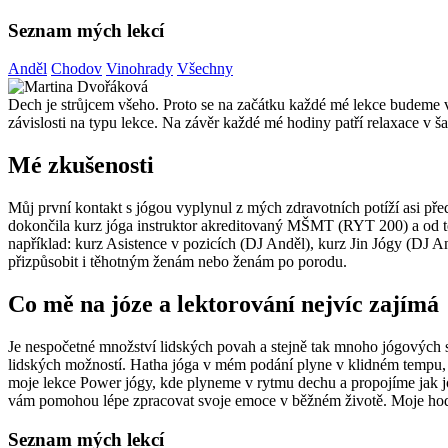
Seznam mých lekcí
Anděl
Chodov
Vinohrady
Všechny
Dech je strůjcem všeho. Proto se na začátku každé mé lekce budeme
závislosti na typu lekce. Na závěr každé mé hodiny patří relaxace v 
Mé zkušenosti
Můj první kontakt s jógou vyplynul z mých zdravotních potíží asi před
dokončila kurz jóga instruktor akreditovaný MŠMT (RYT 200) a od t
například: kurz Asistence v pozicích (DJ Anděl), kurz Jin Jógy (DJ 
přizpůsobit i těhotným ženám nebo ženám po porodu.
Co mě na józe a lektorování nejvíc zajímá
Je nespočetné množství lidských povah a stejně tak mnoho jógových sty
lidských možností. Hatha jóga v mém podání plyne v klidném tempu, p
moje lekce Power jógy, kde plyneme v rytmu dechu a propojíme jak jóg
vám pomohou lépe zpracovat svoje emoce v běžném životě. Moje hodi
Seznam mých lekcí