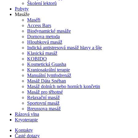
Školení lektorů
Pobyty
Masáže
Maséři
Access Bars
Biodynamické masáže
Dornova metoda
Hloubková masáž
Indická antistresová masáž hlavy a šíje
Klasická masáž
KOBIDO
Kosmetická Guasha
Kraniosakrální terapie
Manuální lymfodrenáž
Masáž Dáta Snéhan
Masáž dolních nebo horních končetin
Masáž pro těhotné
Relaxační masáž
Sportovní masáž
Breussova masáž
Rázová vlna
Kryoterapie
Kontakty
Časté dotazy