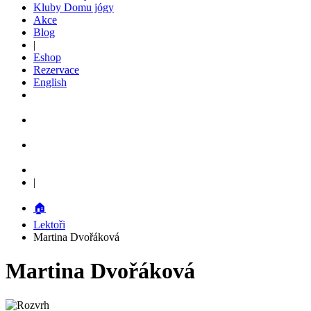
Kluby Domu jógy
Akce
Blog
|
Eshop
Rezervace
English
|
🏠
Lektoři
Martina Dvořáková
Martina Dvořáková