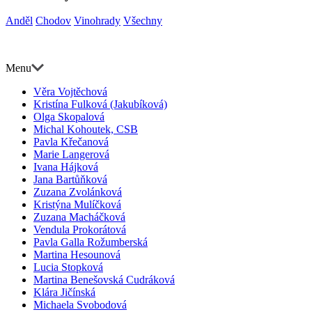
Anděl
Chodov
Vinohrady
Všechny
Menu
Věra Vojtěchová
Kristína Fulková (Jakubíková)
Olga Skopalová
Michal Kohoutek, CSB
Pavla Křečanová
Marie Langerová
Ivana Hájková
Jana Bartůňková
Zuzana Zvolánková
Kristýna Mulíčková
Zuzana Macháčková
Vendula Prokorátová
Pavla Galla Rožumberská
Martina Hesounová
Lucia Stopková
Martina Benešovská Cudráková
Klára Jičínská
Michaela Svobodová