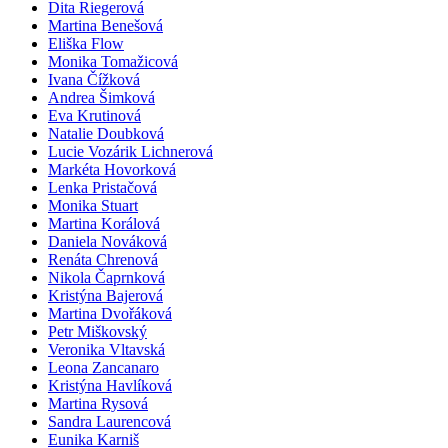
Dita Riegerová
Martina Benešová
Eliška Flow
Monika Tomažicová
Ivana Čížková
Andrea Šimková
Eva Krutinová
Natalie Doubková
Lucie Vozárik Lichnerová
Markéta Hovorková
Lenka Pristačová
Monika Stuart
Martina Korálová
Daniela Nováková
Renáta Chrenová
Nikola Čaprnková
Kristýna Bajerová
Martina Dvořáková
Petr Miškovský
Veronika Vltavská
Leona Zancanaro
Kristýna Havlíková
Martina Rysová
Sandra Laurencová
Eunika Karniš