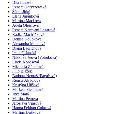
Dita Línová
Renáta Goryszewská
Šárka Jirků
Elena Juránková
Martina Macková
Adéla Olejárová
Renáta Narayani Lazarová
Radka Macháčková
Denisa Koubková
Alexandra Mandová
Diana Laurichová
Irena Olšanská
Nikki Šaršeová (Votrubová)
Linda Konášová
Michaela Zúberová
Filip Blažek
Barbora Nepraš (Pagáčová)
Renata Akyolová
Kristýna Hůšová
Markéta Stehlíková
Jitka Malá
Martina Petrová
Jaroslava Vinšová
Hanna Pekhart Cukrová
Martina Dušková