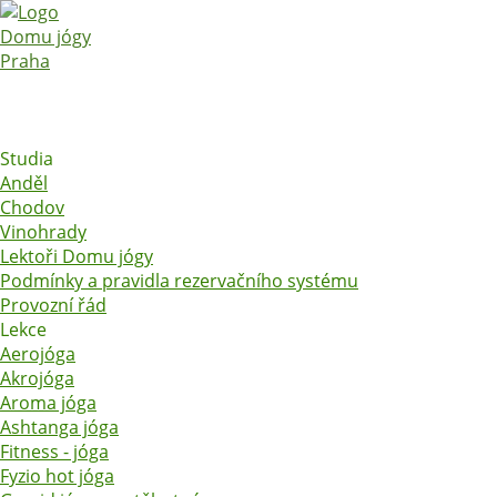
Studia
Anděl
Chodov
Vinohrady
Lektoři Domu jógy
Podmínky a pravidla rezervačního systému
Provozní řád
Lekce
Aerojóga
Akrojóga
Aroma jóga
Ashtanga jóga
Fitness - jóga
Fyzio hot jóga