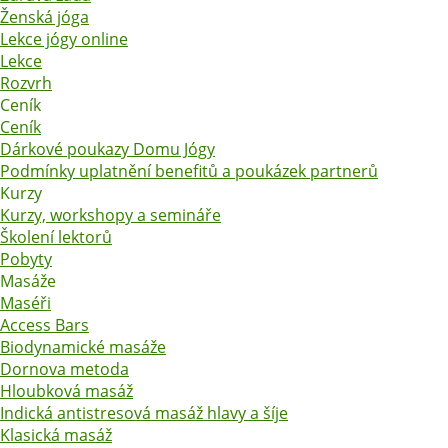
Ženská jóga
Lekce jógy online
Lekce
Rozvrh
Ceník
Ceník
Dárkové poukazy Domu Jógy
Podmínky uplatnění benefitů a poukázek partnerů
Kurzy
Kurzy, workshopy a semináře
Školení lektorů
Pobyty
Masáže
Maséři
Access Bars
Biodynamické masáže
Dornova metoda
Hloubková masáž
Indická antistresová masáž hlavy a šíje
Klasická masáž