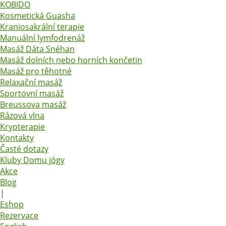
KOBIDO
Kosmetická Guasha
Kraniosakrální terapie
Manuální lymfodrenáž
Masáž Dáta Snéhan
Masáž dolních nebo horních končetin
Masáž pro těhotné
Relaxační masáž
Sportovní masáž
Breussova masáž
Rázová vlna
Kryoterapie
Kontakty
Časté dotazy
Kluby Domu jógy
Akce
Blog
|
Eshop
Rezervace