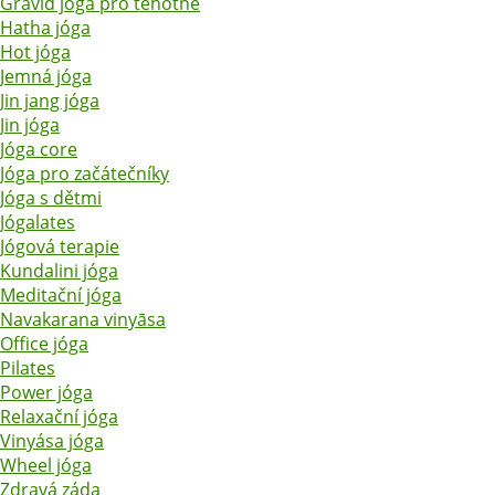
Gravid jóga pro těhotné
Hatha jóga
Hot jóga
Jemná jóga
Jin jang jóga
Jin jóga
Jóga core
Jóga pro začátečníky
Jóga s dětmi
Jógalates
Jógová terapie
Kundalini jóga
Meditační jóga
Navakarana vinyāsa
Office jóga
Pilates
Power jóga
Relaxační jóga
Vinyása jóga
Wheel jóga
Zdravá záda