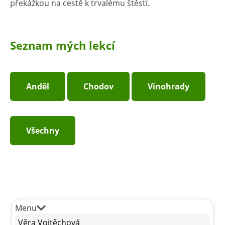
překážkou na cestě k trvalému štěstí.
Seznam mých lekcí
Anděl
Chodov
Vinohrady
Všechny
Menu
Věra Vojtěchová