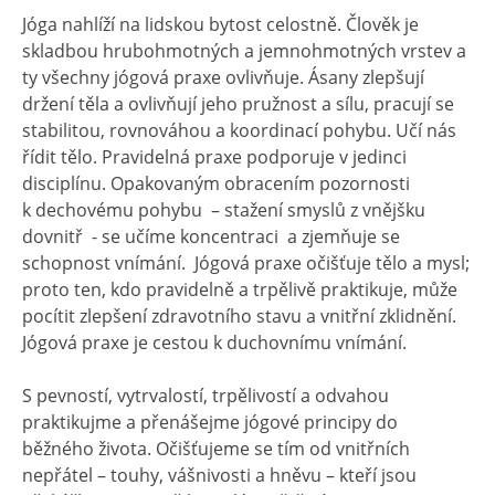
Jóga nahlíží na lidskou bytost celostně. Člověk je
skladbou hrubohmotných a jemnohmotných vrstev a
ty všechny jógová praxe ovlivňuje. Ásany zlepšují
držení těla a ovlivňují jeho pružnost a sílu, pracují se
stabilitou, rovnováhou a koordinací pohybu. Učí nás
řídit tělo. Pravidelná praxe podporuje v jedinci
disciplínu. Opakovaným obracením pozornosti
k dechovému pohybu – stažení smyslů z vnějšku
dovnitř - se učíme koncentraci a zjemňuje se
schopnost vnímání. Jógová praxe očišťuje tělo a mysl;
proto ten, kdo pravidelně a trpělivě praktikuje, může
pocítit zlepšení zdravotního stavu a vnitřní zklidnění.
Jógová praxe je cestou k duchovnímu vnímání.
S pevností, vytrvalostí, trpělivostí a odvahou
praktikujme a přenášejme jógové principy do
běžného života. Očišťujeme se tím od vnitřních
nepřátel – touhy, vášnivosti a hněvu – kteří jsou